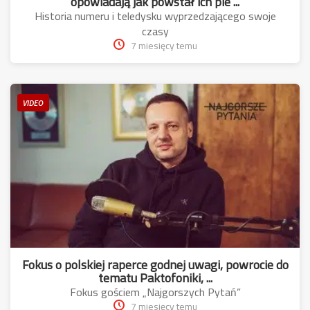
opowiadają jak powstał ich pie ...
Historia numeru i teledysku wyprzedzającego swoje
czasy
7 miesięcy temu
VIDEO
Fokus o polskiej raperce godnej uwagi, powrocie do
tematu Paktofoniki, ...
Fokus gościem „Najgorszych Pytań”
7 miesięcy temu