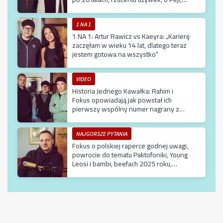
Moleście, Taco Hemingwayu i byciu
legendą
1 NA 1
1 NA 1: Artur Rawicz vs Kaeyra: „Karierę
zaczęłam w wieku 14 lat, dlatego teraz
jestem gotowa na wszystko”
VIDEO
Historia Jednego Kawałka: Rahim i
Fokus opowiadają jak powstał ich
pierwszy wspólny numer nagrany z
Kalibrem 44
NAJGORSZE PYTANIA
Fokus o polskiej raperce godnej uwagi,
powrocie do tematu Paktofoniki, Young
Leosi i bambi, beefach 2025 roku,
Kanye Weście i Karolu Nawrockim