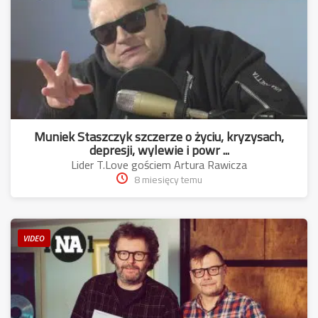
Muniek Staszczyk szczerze o życiu, kryzysach,
depresji, wylewie i powr ...
Lider T.Love gościem Artura Rawicza
8 miesięcy temu
VIDEO