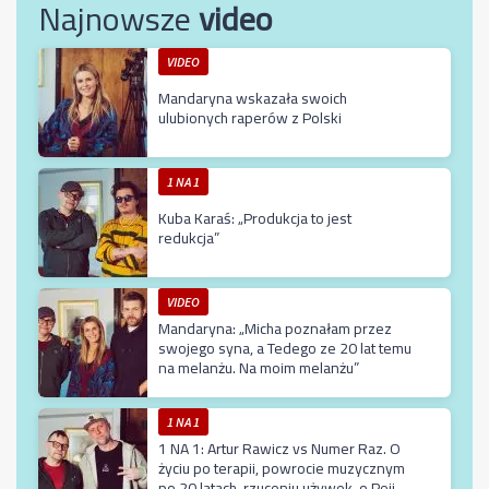
Najnowsze
video
VIDEO
Mandaryna wskazała swoich
ulubionych raperów z Polski
1 NA 1
Kuba Karaś: „Produkcja to jest
redukcja”
VIDEO
Mandaryna: „Micha poznałam przez
swojego syna, a Tedego ze 20 lat temu
na melanżu. Na moim melanżu”
1 NA 1
1 NA 1: Artur Rawicz vs Numer Raz. O
życiu po terapii, powrocie muzycznym
po 20 latach, rzuceniu używek, o Peji,