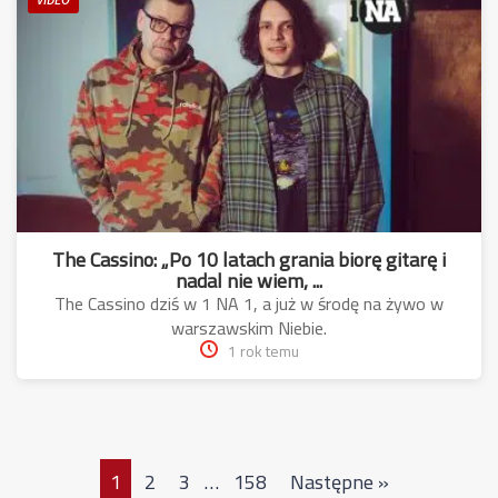
The Cassino: „Po 10 latach grania biorę gitarę i
nadal nie wiem, ...
The Cassino dziś w 1 NA 1, a już w środę na żywo w
warszawskim Niebie.
1 rok temu
1
2
3
…
158
Następne »