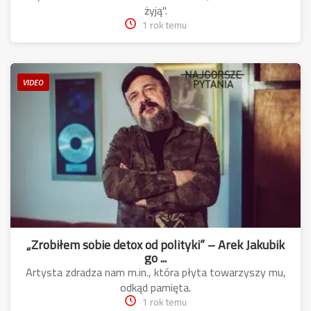
żyją".
1 rok temu
VIDEO
„Zrobiłem sobie detox od polityki” – Arek Jakubik
go ...
Artysta zdradza nam m.in., która płyta towarzyszy mu,
odkąd pamięta.
1 rok temu