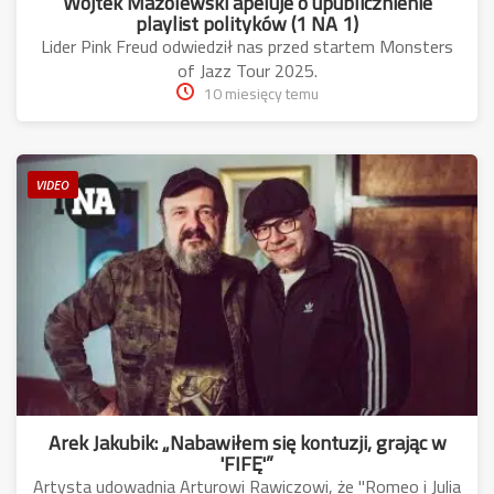
Wojtek Mazolewski apeluje o upublicznienie
playlist polityków (1 NA 1)
Lider Pink Freud odwiedził nas przed startem Monsters
of Jazz Tour 2025.
10 miesięcy temu
VIDEO
Arek Jakubik: „Nabawiłem się kontuzji, grając w
'FIFĘ'”
Artysta udowadnia Arturowi Rawiczowi, że "Romeo i Julia