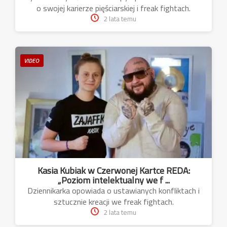
o swojej karierze pięściarskiej i freak fightach.
2 lata temu
VIDEO
Kasia Kubiak w Czerwonej Kartce REDA:
„Poziom intelektualny we f ...
Dziennikarka opowiada o ustawianych konfliktach i
sztucznie kreacji we freak fightach.
2 lata temu