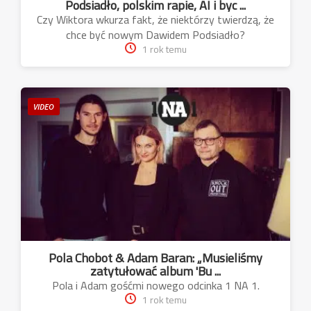
Podsiadło, polskim rapie, AI i byc ...
Czy Wiktora wkurza fakt, że niektórzy twierdzą, że
chce być nowym Dawidem Podsiadło?
1 rok temu
VIDEO
Pola Chobot & Adam Baran: „Musieliśmy
zatytułować album 'Bu ...
Pola i Adam gośćmi nowego odcinka 1 NA 1.
1 rok temu