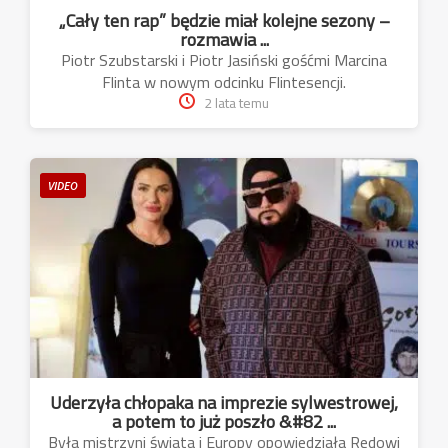
„Cały ten rap” będzie miał kolejne sezony –
rozmawia ...
Piotr Szubstarski i Piotr Jasiński gośćmi Marcina
Flinta w nowym odcinku Flintesencji.
2 lata temu
VIDEO
Uderzyła chłopaka na imprezie sylwestrowej,
a potem to już poszło &#82 ...
Była mistrzyni świata i Europy opowiedziała Redowi