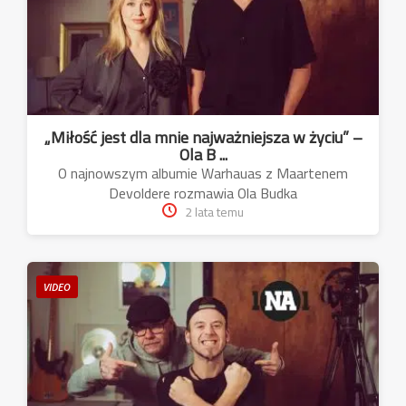
„Miłość jest dla mnie najważniejsza w życiu” –
Ola B ...
O najnowszym albumie Warhauas z Maartenem
Devoldere rozmawia Ola Budka
2 lata temu
VIDEO