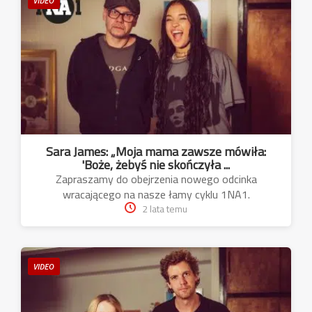
VIDEO
Sara James: „Moja mama zawsze mówiła:
'Boże, żebyś nie skończyła ...
Zapraszamy do obejrzenia nowego odcinka
wracającego na nasze łamy cyklu 1NA1.
2 lata temu
VIDEO