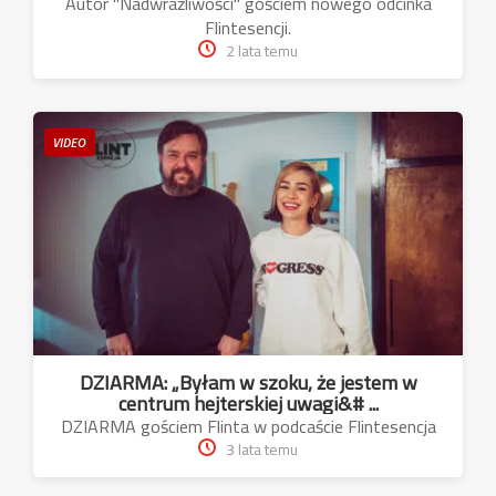
Autor "Nadwrażliwości" gościem nowego odcinka
Flintesencji.
2 lata temu
VIDEO
DZIARMA: „Byłam w szoku, że jestem w
centrum hejterskiej uwagi&# ...
DZIARMA gościem Flinta w podcaście Flintesencja
3 lata temu