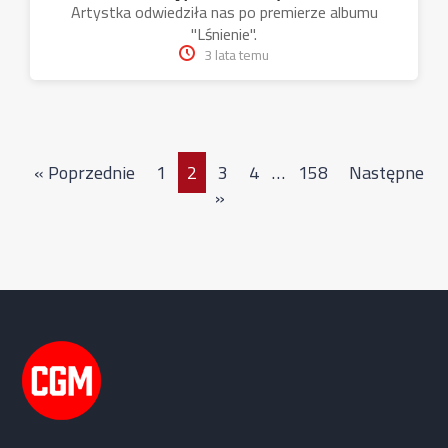
Artystka odwiedziła nas po premierze albumu
"Lśnienie".
3 lata temu
« Poprzednie
1
2
3
4
…
158
Następne
»