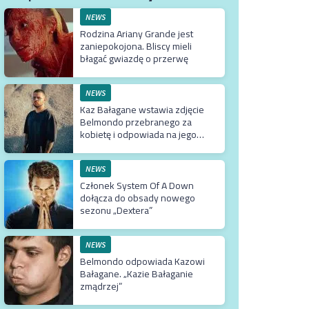
NEWS
Rodzina Ariany Grande jest
zaniepokojona. Bliscy mieli
błagać gwiazdę o przerwę
NEWS
Kaz Bałagane wstawia zdjęcie
Belmondo przebranego za
kobietę i odpowiada na jego
słowa
NEWS
Członek System Of A Down
dołącza do obsady nowego
sezonu „Dextera”
NEWS
Belmondo odpowiada Kazowi
Bałagane. „Kazie Bałaganie
zmądrzej”