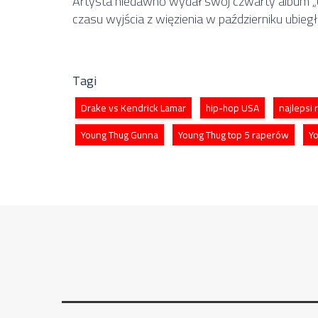
Artysta niedawno wydał swój czwarty album „UY
czasu wyjścia z więzienia w październiku ubieg
Tagi
Drake vs Kendrick Lamar
hip-hop USA
najlepsi
Young Thug Gunna
Young Thug top 5 raperów
Yo