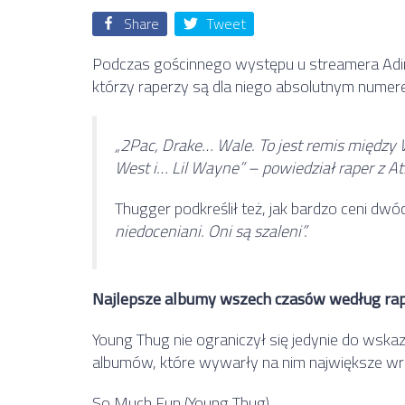
Share
Tweet
Podczas gościnnego występu u streamera Adina
którzy raperzy są dla niego absolutnym numer
„2Pac, Drake… Wale. To jest remis między 
West i… Lil Wayne” – powiedział raper z At
Thugger podkreślił też, jak bardzo ceni dwó
niedoceniani. Oni są szaleni”.
Najlepsze albumy wszech czasów według ra
Young Thug nie ograniczył się jedynie do wska
albumów, które wywarły na nim największe wr
So Much Fun (Young Thug)