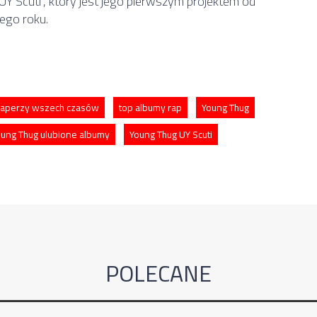
 Scuti”, który jest jego pierwszym projektem od
łego roku.
 raperzy wszech czasów
top albumy rap
Young Thug
ung Thug ulubione albumy
Young Thug UY Scuti
POLECANE