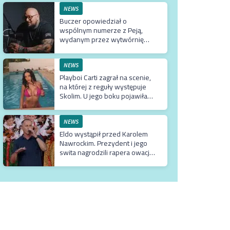
NEWS
Buczer opowiedział o
wspólnym numerze z Peją,
wydanym przez wytwórnię
Tedego. Raper wyjaśnił też
dlaczego klip z Rychem zniknął
z kanału Wielkie Joł
NEWS
Playboi Carti zagrał na scenie,
na której z reguły występuje
Skolim. U jego boku pojawiła
się Fagata
NEWS
Eldo wystąpił przed Karolem
Nawrockim. Prezydent i jego
swita nagrodzili rapera owacją
na stojąco