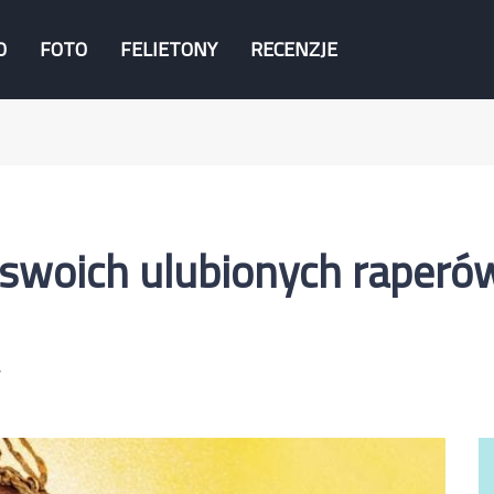
O
FOTO
FELIETONY
RECENZJE
swoich ulubionych raperów
w