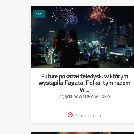
CGM
Future pokazał teledysk, w którym
wystąpiła Fagata. Polka, tym razem
w ...
Zdjęcia powstały w Tokio
21 minut temu