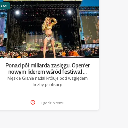
CGM
Ponad pół miliarda zasięgu. Open’er
nowym liderem wśród festiwal ...
Męskie Granie nadal króluje pod względem
liczby publikacji
13 godzin temu