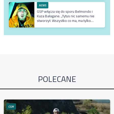
NEWS
GSP włącza się do sporu Belmondo i
Kaza Bałagane. „Tytus nic samemu nie
stworzył. Wszystko co ma, ma tylko
dzięki matce, która jest usadowiona w
TVN-ie”
POLECANE
CGM