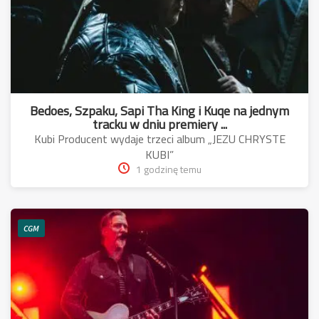
Bedoes, Szpaku, Sapi Tha King i Kuqe na jednym
tracku w dniu premiery ...
Kubi Producent wydaje trzeci album „JEZU CHRYSTE
KUBI”
1 godzinę temu
CGM