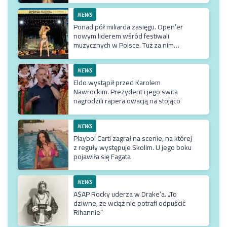
NEWS
Ponad pół miliarda zasięgu. Open’er
nowym liderem wśród festiwali
muzycznych w Polsce. Tuż za nim
Męskie Granie
NEWS
Eldo wystąpił przed Karolem
Nawrockim. Prezydent i jego swita
nagrodzili rapera owacją na stojąco
NEWS
Playboi Carti zagrał na scenie, na której
z reguły występuje Skolim. U jego boku
pojawiła się Fagata
NEWS
A$AP Rocky uderza w Drake’a. „To
dziwne, że wciąż nie potrafi odpuścić
Rihannie”