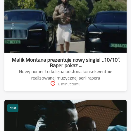
Malik Montana prezentuje nowy singiel „10/10”.
Raper pokaz ...
Nowy numer to kolejna odsłona konsekwentnie
realizowanej muzycznej serii rapera
8 minut temu
CGM