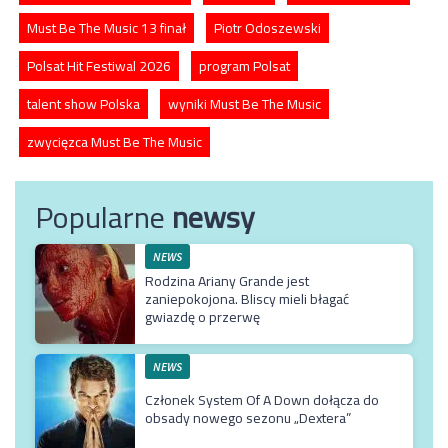
Must Be The Music 13 finał
Piotr Odoszewski
Polsat Hit Festiwal 2026
program Polsat
talent show Polska
wyniki Must Be The Music
zwycięzca Must Be The Music
Popularne
newsy
NEWS
Rodzina Ariany Grande jest
zaniepokojona. Bliscy mieli błagać
gwiazdę o przerwę
NEWS
Członek System Of A Down dołącza do
obsady nowego sezonu „Dextera”