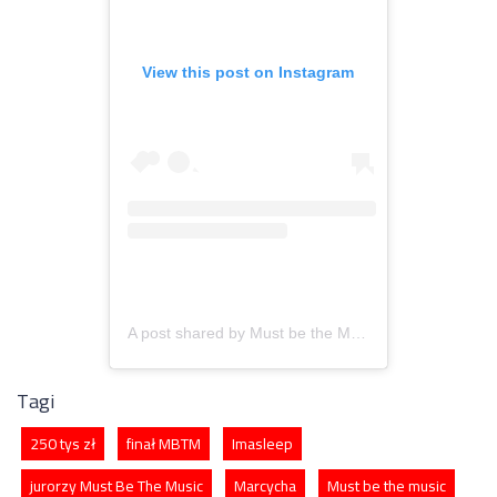
View this post on Instagram
A post shared by Must be the Music Polsat (@mustbethemusic.polsat)
Tagi
250 tys zł
finał MBTM
Imasleep
jurorzy Must Be The Music
Marcycha
Must be the music