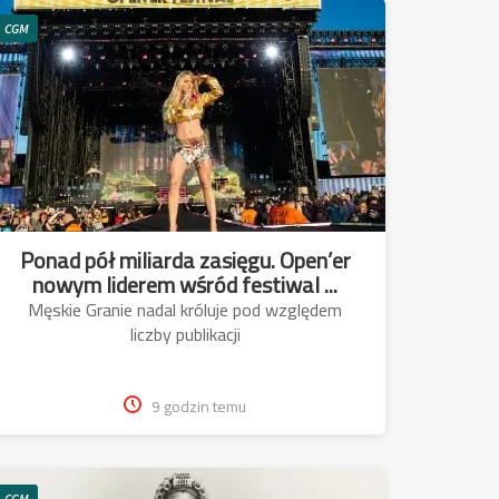
CGM
Ponad pół miliarda zasięgu. Open’er
nowym liderem wśród festiwal ...
Męskie Granie nadal króluje pod względem
liczby publikacji
9 godzin temu
CGM