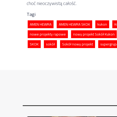
choć nieoczywistą całość.
Tagi
AMEN HEWRA
AMEN HEWRA SKOK
kukon
K
nowe projekty rapowe
nowy projekt Sokół Kukon
SKOK
sokół
Sokół nowy projekt
supergrup