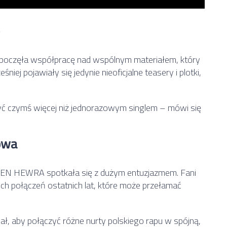
zpoczęła współpracę nad wspólnym materiałem, który
iej pojawiały się jedynie nieoficjalne teasery i plotki,
ć czymś więcej niż jednorazowym singlem – mówi się
owa
EN HEWRA spotkała się z dużym entuzjazmem. Fani
wych połączeń ostatnich lat, które może przełamać
jał, aby połączyć różne nurty polskiego rapu w spójną,