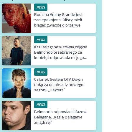
NEWS
Rodzina Ariany Grande jest
zaniepokojona. Bliscy mieli
błagać gwiazdę o przerwę
NEWS
Kaz Bałagane wstawia zdjęcie
Belmondo przebranego za
kobietę i odpowiada na jego
słowa
NEWS
Członek System Of A Down
dołącza do obsady nowego
sezonu „Dextera”
NEWS
Belmondo odpowiada Kazowi
Bałagane. „Kazie Bałaganie
zmądrzej”