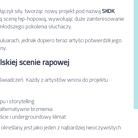
ołączyli siły, tworząc nowy projekt pod nazwą
SKOK
.
ską scenę hip-hopową, wywołując duże zainteresowanie
młodszego pokolenia słuchaczy.
uarach, jednak dopiero teraz artyści potwierdzili jego
jny.
skiej scenie rapowej
oświadczeń. Każdy z artystów wnosi do projektu
 i storytelling
alternatywne brzmienia
ie i undergroundowy klimat
określany jest jako jeden z najbardziej nieoczywistych