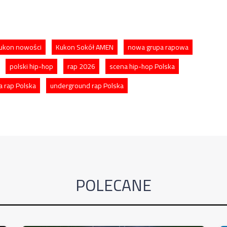
ukon nowości
Kukon Sokół AMEN
nowa grupa rapowa
polski hip-hop
rap 2026
scena hip-hop Polska
a rap Polska
underground rap Polska
POLECANE