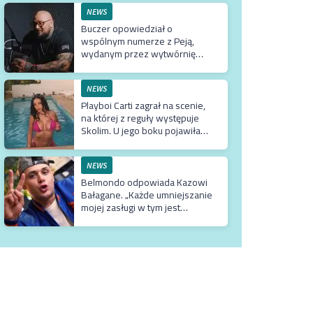
NEWS
Buczer opowiedział o
wspólnym numerze z Peją,
wydanym przez wytwórnię
Tedego. Raper wyjaśnił też
dlaczego klip z Rychem zniknął
z kanału Wielkie Joł
NEWS
Playboi Carti zagrał na scenie,
na której z reguły występuje
Skolim. U jego boku pojawiła
się Fagata
NEWS
Belmondo odpowiada Kazowi
Bałagane. „Każde umniejszanie
mojej zasługi w tym jest
absolutną bezczelnością i
wprowadzaniem w błąd
dosłownie milionów
odbiorców”