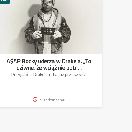
A$AP Rocky uderza w Drake’a. „To
dziwne, że wciąż nie potr ...
Przyjaźń z Drake'em to już przeszłość
9 godzin temu