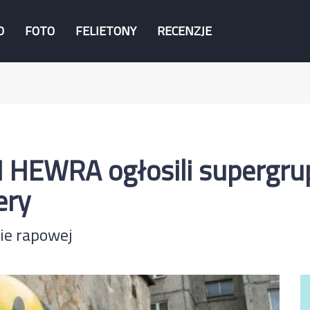
O
FOTO
FELIETONY
RECENZJE
N HEWRA ogłosili supergru
ery
ie rapowej