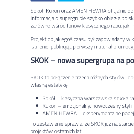
Sokół
,
Kukon
oraz
AMEN HEWRA
oficjalnie p
Informacja o supergrupie szybko obiegła pol
zarówno wśród fanów klasycznego rapu, jak i 
Projekt od jakiegoś czasu był zapowiadany w kul
istnienie, publikując pierwszy materiał promocy
SKOK – nowa supergrupa na pol
SKOK to połączenie trzech różnych stylów i d
własną estetykę:
Sokół – klasyczna warszawska szkoła rapu
Kukon – emocjonalny, nowoczesny styl i 
AMEN HEWRA – eksperymentalne podejśc
To zestawienie sprawia, że SKOK już na starcie 
projektów ostatnich lat.