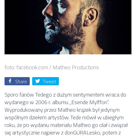
foto: facebook.com / Matheo Productions
Share
Tweet
Sporo fanów Tedego z dużym sentymentem wraca do
wydanego w 2006 r. albumu „Esende Mylffon”.
Wyprodukowany przez Matheo krążek był jedynym
wspólnym dziełem artystów. Tede mówił w ubiegłym
roku, że po wydaniu materiału Matheo go olał i związał
się artystycznie najpierw z donGURALesko, potem z