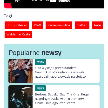
Tagi
DonGuralesko
KSW
maciej kawulski
matheo
tede
Waldemar Kasta
Popularne
newsy
NEWS
Eldo wystąpił przed Karolem
Nawrockim. Prezydent i jego swita
nagrodzili rapera owacją na stojąco
NEWS
Bedoes, Szpaku, Sapi Tha King i Kuqe
na jednym tracku w dniu premiery
albumu Kubiego Producenta