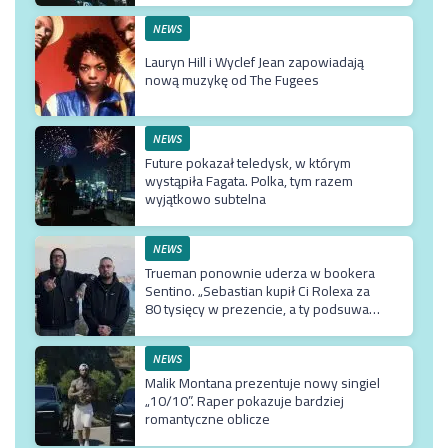
NEWS
Lauryn Hill i Wyclef Jean zapowiadają
nową muzykę od The Fugees
NEWS
Future pokazał teledysk, w którym
wystąpiła Fagata. Polka, tym razem
wyjątkowo subtelna
NEWS
Trueman ponownie uderza w bookera
Sentino. „Sebastian kupił Ci Rolexa za
80 tysięcy w prezencie, a ty podsuwasz
mu krzywe umowy”
NEWS
Malik Montana prezentuje nowy singiel
„10/10”. Raper pokazuje bardziej
romantyczne oblicze