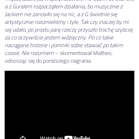
a z Guralem rozpocząłem działania, bo muzycznie z
Jackiem nie zanosiło się na nic, a z G świetnie się
artystycznie rozumieliśmy i tyle. Tak czy inaczej by mi
się udało, po prostu parę rzeczy przyszło trochę szybciej
za co oczywiście jestem wdzięczny. Po co takie
naciągane historie i pomniki sobie stawiać po takim
czasie. Nie rozumiem
– skomentował Matheo,
odnosząc się do poniższego nagrania.