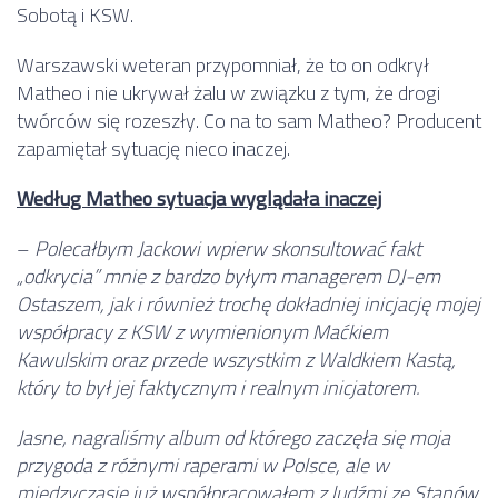
Sobotą i KSW.
Warszawski weteran przypomniał, że to on odkrył
Matheo i nie ukrywał żalu w związku z tym, że drogi
twórców się rozeszły. Co na to sam Matheo? Producent
zapamiętał sytuację nieco inaczej.
Według Matheo sytuacja wyglądała inaczej
–
Polecałbym Jackowi wpierw skonsultować fakt
„odkrycia” mnie z bardzo byłym managerem DJ-em
Ostaszem, jak i również trochę dokładniej inicjację mojej
współpracy z KSW z wymienionym Maćkiem
Kawulskim oraz przede wszystkim z Waldkiem Kastą,
który to był jej faktycznym i realnym inicjatorem.
Jasne, nagraliśmy album od którego zaczęła się moja
przygoda z różnymi raperami w Polsce, ale w
międzyczasie już współpracowałem z ludźmi ze Stanów,