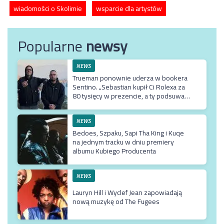
wiadomości o Skolimie
wsparcie dla artystów
Popularne
newsy
NEWS
Trueman ponownie uderza w bookera
Sentino. „Sebastian kupił Ci Rolexa za
80 tysięcy w prezencie, a ty podsuwasz
mu krzywe umowy”
NEWS
Bedoes, Szpaku, Sapi Tha King i Kuqe
na jednym tracku w dniu premiery
albumu Kubiego Producenta
NEWS
Lauryn Hill i Wyclef Jean zapowiadają
nową muzykę od The Fugees