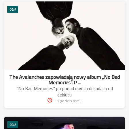
CGM
The Avalanches zapowiadają nowy album „No Bad
Memories”. P ...
"No Bad Memories" po ponad dwóch dekadach od
debiutu
11 godzin temu
CGM