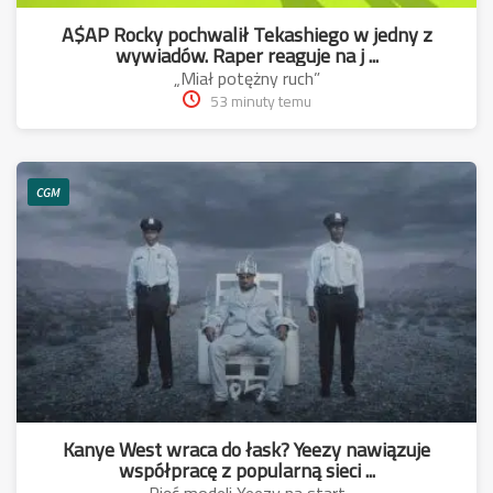
A$AP Rocky pochwalił Tekashiego w jedny z
wywiadów. Raper reaguje na j ...
„Miał potężny ruch”
53 minuty temu
CGM
Kanye West wraca do łask? Yeezy nawiązuje
współpracę z popularną sieci ...