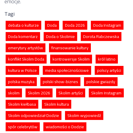
emocje.
Tagi
debata o kulturze
Doda
Doda 2026
Doda Instagram
Doda komentarz
Doda o Skolimie
Dorota Rabczewska
emerytury artystów
finansowanie kultury
konflikt Skolim Doda
kontrowersje Skolim
król latino
kultura w Polsce
media społecznościowe
polscy artyści
polska muzyka
polski show-biznes
polskie gwiazdy
skolim
Skolim 2026
Skolim artyści
Skolim Instagram
Skolim kiełbasa
Skolim kultura
Skolim odpowiedział Dodzie
Skolim wypowiedź
spór celebrytów
wiadomości o Dodzie