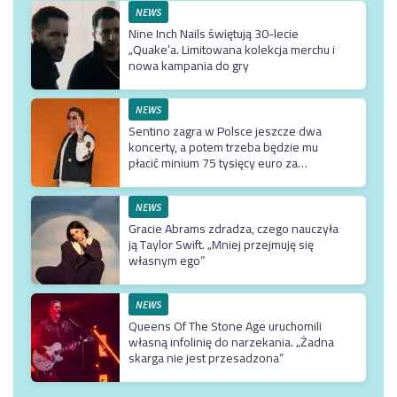
NEWS
Nine Inch Nails świętują 30-lecie
„Quake’a. Limitowana kolekcja merchu i
nowa kampania do gry
NEWS
Sentino zagra w Polsce jeszcze dwa
koncerty, a potem trzeba będzie mu
płacić minium 75 tysięcy euro za
przyjazd do kraju
NEWS
Gracie Abrams zdradza, czego nauczyła
ją Taylor Swift. „Mniej przejmuję się
własnym ego”
NEWS
Queens Of The Stone Age uruchomili
własną infolinię do narzekania. „Żadna
skarga nie jest przesadzona”