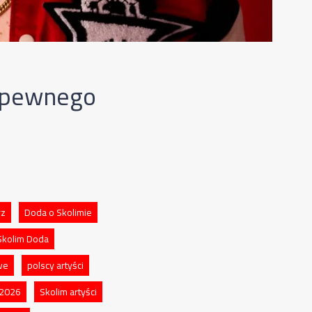
ą pewnego
rz
Doda o Skolimie
 Skolim Doda
we
polscy artyści
 2026
Skolim artyści