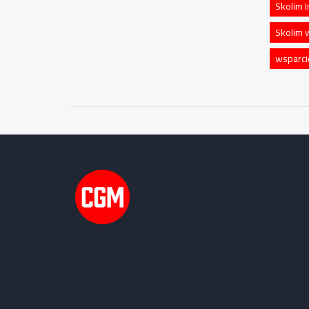
Skolim 
Skolim
wsparci