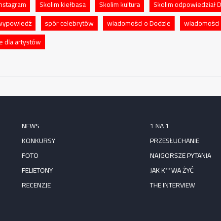
Instagram
Skolim kiełbasa
Skolim kultura
Skolim odpowiedział 
 wypowiedź
spór celebrytów
wiadomości o Dodzie
wiadomości 
e dla artystów
NEWS
1 NA 1
KONKURSY
PRZESŁUCHANIE
FOTO
NAJGORSZE PYTANIA
FELIETONY
JAK K**WA ŻYĆ
RECENZJE
THE INTERVIEW