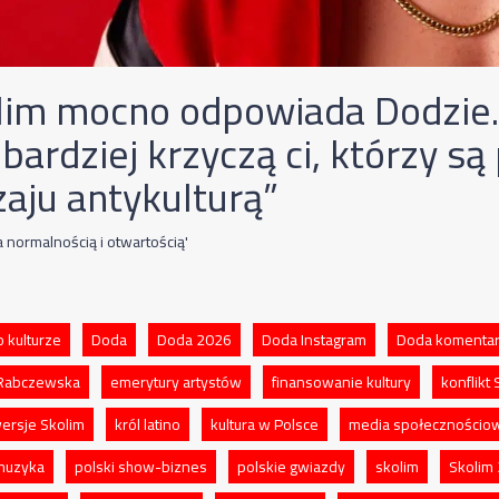
lim mocno odpowiada Dodzie.
jbardziej krzyczą ci, którzy s
zaju antykulturą”
 normalnością i otwartością'
 kulturze
Doda
Doda 2026
Doda Instagram
Doda komenta
 Rabczewska
emerytury artystów
finansowanie kultury
konflikt
ersje Skolim
król latino
kultura w Polsce
media społecznościo
muzyka
polski show-biznes
polskie gwiazdy
skolim
Skolim