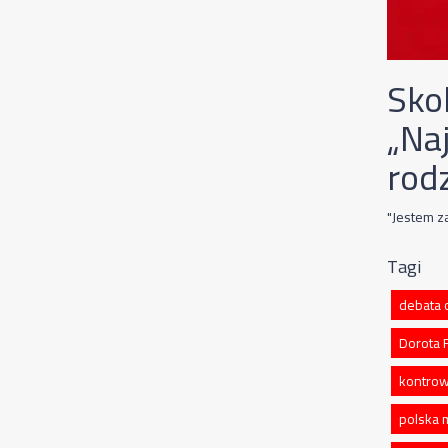
Sko
„Na
rod
"Jestem za
Tagi
debata o
Dorota
kontrow
polska 