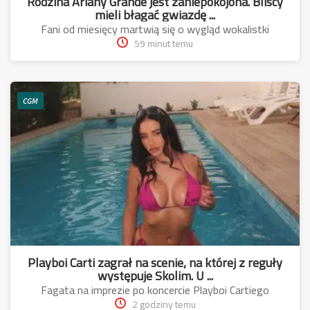
Rodzina Ariany Grande jest zaniepokojona. Bliscy
mieli błagać gwiazdę ...
Fani od miesięcy martwią się o wygląd wokalistki
59 minut temu
CGM
Playboi Carti zagrał na scenie, na której z reguły
występuje Skolim. U ...
Fagata na imprezie po koncercie Playboi Cartiego
2 godziny temu