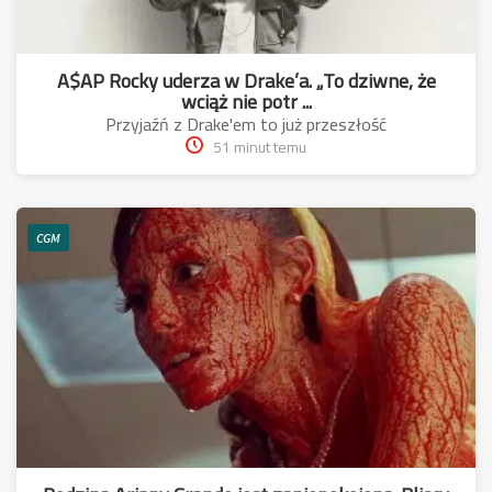
A$AP Rocky uderza w Drake’a. „To dziwne, że
wciąż nie potr ...
Przyjaźń z Drake'em to już przeszłość
51 minut temu
CGM