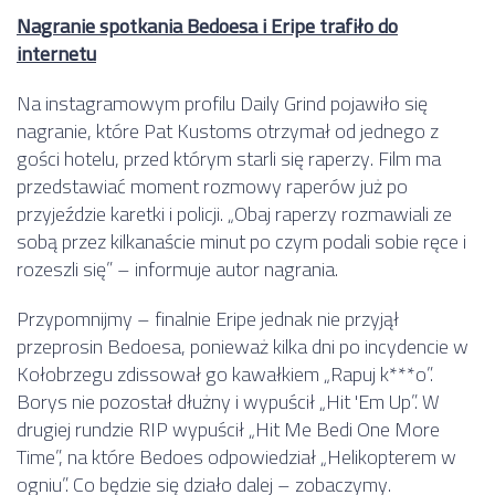
Nagranie spotkania Bedoesa i Eripe trafiło do
internetu
Na instagramowym profilu Daily Grind pojawiło się
nagranie, które Pat Kustoms otrzymał od jednego z
gości hotelu, przed którym starli się raperzy. Film ma
przedstawiać moment rozmowy raperów już po
przyjeździe karetki i policji. „Obaj raperzy rozmawiali ze
sobą przez kilkanaście minut po czym podali sobie ręce i
rozeszli się” – informuje autor nagrania.
Przypomnijmy – finalnie Eripe jednak nie przyjął
przeprosin Bedoesa, ponieważ kilka dni po incydencie w
Kołobrzegu zdissował go kawałkiem „Rapuj k***o”.
Borys nie pozostał dłużny i wypuścił „Hit 'Em Up”. W
drugiej rundzie RIP wypuścił „Hit Me Bedi One More
Time”, na które Bedoes odpowiedział „Helikopterem w
ogniu”. Co będzie się działo dalej – zobaczymy.