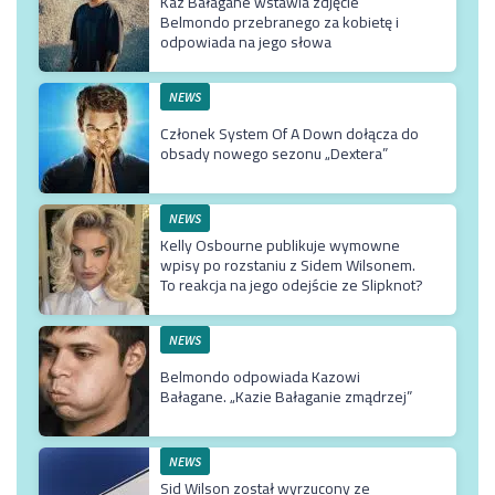
Kaz Bałagane wstawia zdjęcie
Belmondo przebranego za kobietę i
odpowiada na jego słowa
NEWS
Członek System Of A Down dołącza do
obsady nowego sezonu „Dextera”
NEWS
Kelly Osbourne publikuje wymowne
wpisy po rozstaniu z Sidem Wilsonem.
To reakcja na jego odejście ze Slipknot?
NEWS
Belmondo odpowiada Kazowi
Bałagane. „Kazie Bałaganie zmądrzej”
NEWS
Sid Wilson został wyrzucony ze