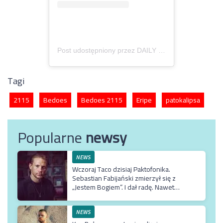
Post udostępniony przez DAILY GRIND (@dailygrind.pl)
Tagi
2115
Bedoes
Bedoes 2115
Eripe
patokalipsa
Popularne
newsy
NEWS
Wczoraj Taco dzisiaj Paktofonika.
Sebastian Fabijański zmierzył się z
„Jestem Bogiem”. I dał radę. Nawet
bardzo
NEWS