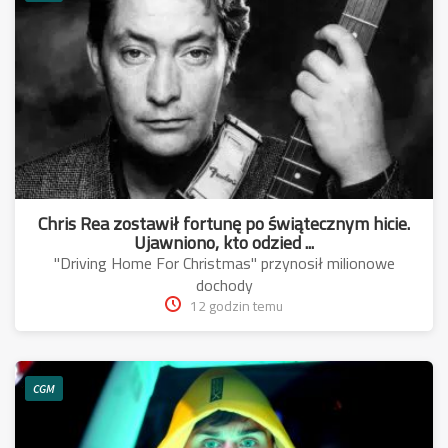
Chris Rea zostawił fortunę po świątecznym hicie.
Ujawniono, kto odzied ...
"Driving Home For Christmas" przynosił milionowe
dochody
12 godzin temu
CGM