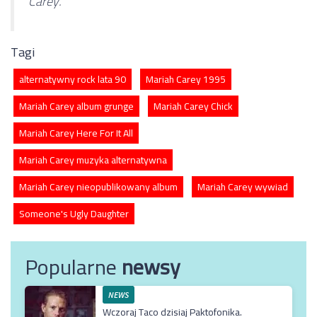
Carey.
Tagi
alternatywny rock lata 90
Mariah Carey 1995
Mariah Carey album grunge
Mariah Carey Chick
Mariah Carey Here For It All
Mariah Carey muzyka alternatywna
Mariah Carey nieopublikowany album
Mariah Carey wywiad
Someone's Ugly Daughter
Popularne
newsy
NEWS
Wczoraj Taco dzisiaj Paktofonika.