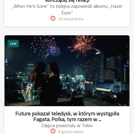
„When He's Gone” to kolejna zapowiedź albumu „Hazel
Eyes”
29 minut temu
CGM
Future pokazał teledysk, w którym wystąpiła
Fagata. Polka, tym razem w ...
Zdjęcia powstały w Tokio
9 godzin temu