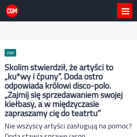
CGM
Skolim stwierdził, że artyści to
„ku*wy i ćpuny”. Doda ostro
odpowiada królowi disco-polo.
„Zajmij się sprzedawaniem swojej
kiełbasy, a w międzyczasie
zapraszamy cię do teatrtu”
Nie wszyscy artyści zasługują na pomoc?
Doda stawia sprawę jasno