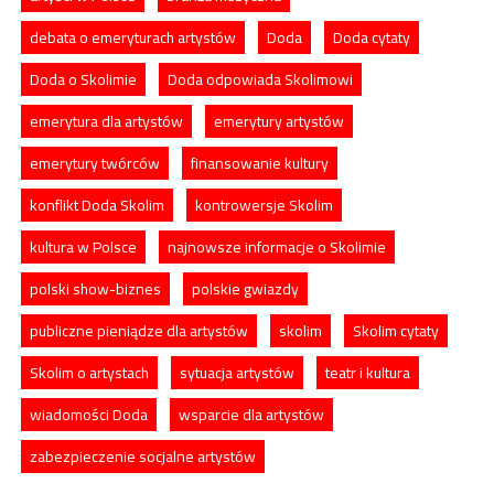
debata o emeryturach artystów
Doda
Doda cytaty
Doda o Skolimie
Doda odpowiada Skolimowi
emerytura dla artystów
emerytury artystów
emerytury twórców
finansowanie kultury
konflikt Doda Skolim
kontrowersje Skolim
kultura w Polsce
najnowsze informacje o Skolimie
polski show-biznes
polskie gwiazdy
publiczne pieniądze dla artystów
skolim
Skolim cytaty
Skolim o artystach
sytuacja artystów
teatr i kultura
wiadomości Doda
wsparcie dla artystów
zabezpieczenie socjalne artystów