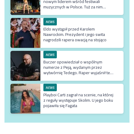
nowym liderem wśród festiwali
muzycznych w Polsce. Tuż za nim
Męskie Granie
NEWS
Eldo wystąpił przed Karolem
Nawrockim. Prezydent i jego swita
nagrodzili rapera owacją na stojąco
NEWS
Buczer opowiedział o wspólnym
numerze z Peją, wydanym przez
wytwórnię Tedego. Raper wyjaśnił też
dlaczego klip z Rychem zniknął z
kanału Wielkie Joł
NEWS
Playboi Carti zagrał na scenie, na której
z reguły występuje Skolim. U jego boku
pojawiła się Fagata