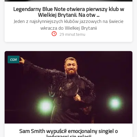
Legendarny Blue Note otwiera pierwszy klub w
Wielkiej Brytanii. Na otw ...
Jeden z najsłynniejszych klubów jazzowych na świecie
wkracza do Wielkiej Brytanii
29 minut temu
CGM
Sam Smith wypuścił emocjonalny singiel o
kończącej się relacji