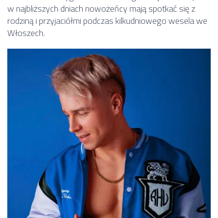
w najbliższych dniach nowożeńcy mają spotkać się z
rodziną i przyjaciółmi podczas kilkudniowego wesela we
Włoszech.