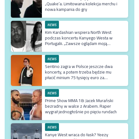
„Quake’a. Limitowana kolekcja merchu i
nowa kampania do gry
NEWS
Kim Kardashian wspiera North West
podczas koncertu Kanyego Westa w
Portugalii. „Zawsze oglądam moją
Northie”
NEWS
Sentino zagra w Polsce jeszcze dwa
koncerty, a potem trzeba będzie mu
płacić minium 75 tysięcy euro za
przyjazd do kraju
NEWS
Prime Show MMA 18: Jacek Murański
bezradny w walce z Arabem. Raper
wygrał jednogłośnie po pięciu rundach
NEWS
Kanye West wraca do łask? Yeezy