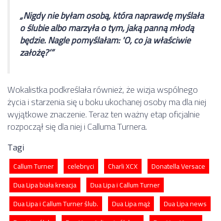
„Nigdy nie byłam osobą, która naprawdę myślała
o ślubie albo marzyła o tym, jaką panną młodą
będzie. Nagle pomyślałam: 'O, co ja właściwie
założę?’”
Wokalistka podkreślała również, że wizja wspólnego
życia i starzenia się u boku ukochanej osoby ma dla niej
wyjątkowe znaczenie. Teraz ten ważny etap oficjalnie
rozpoczął się dla niej i Calluma Turnera.
Tagi
Callum Turner
celebryci
Charli XCX
Donatella Versace
Dua Lipa biała kreacja
Dua Lipa i Callum Turner
Dua Lipa i Callum Turner ślub.
Dua Lipa mąż
Dua Lipa news