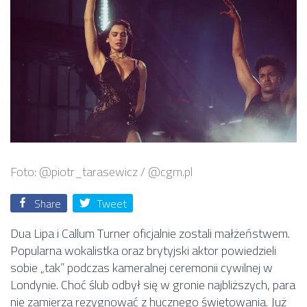
Foto: @piotr_tarasewicz / @cgm.pl
Share
Tweet
Dua Lipa i Callum Turner oficjalnie zostali małżeństwem.
Popularna wokalistka oraz brytyjski aktor powiedzieli
sobie „tak” podczas kameralnej ceremonii cywilnej w
Londynie. Choć ślub odbył się w gronie najbliższych, para
nie zamierza rezygnować z hucznego świętowania. Już