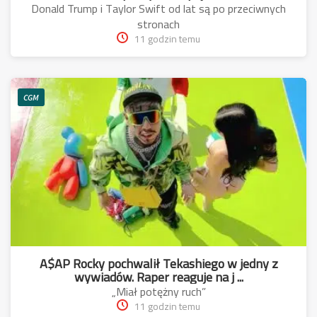
Donald Trump i Taylor Swift od lat są po przeciwnych
stronach
11 godzin temu
CGM
A$AP Rocky pochwalił Tekashiego w jedny z
wywiadów. Raper reaguje na j ...
„Miał potężny ruch”
11 godzin temu