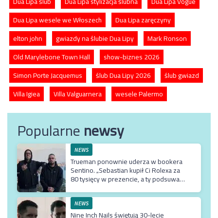
Dua Lipa ślub
Dua Lipa stylizacja ślubna
Dua Lipa Vogue
Dua Lipa wesele we Włoszech
Dua Lipa zaręczyny
elton john
gwiazdy na ślubie Dua Lipy
Mark Ronson
Old Marylebone Town Hall
show-biznes 2026
Simon Porte Jacquemus
ślub Dua Lipy 2026
ślub gwiazd
Villa Igiea
Villa Valguarnera
wesele Palermo
Popularne
newsy
NEWS
Trueman ponownie uderza w bookera
Sentino. „Sebastian kupił Ci Rolexa za
80 tysięcy w prezencie, a ty podsuwasz
mu krzywe umowy”
NEWS
Nine Inch Nails świętują 30-lecie