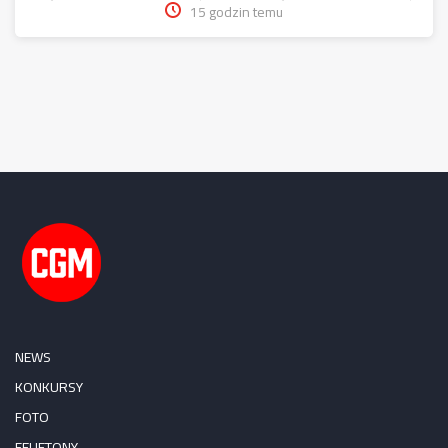
15 godzin temu
NEWS
KONKURSY
FOTO
FELIETONY