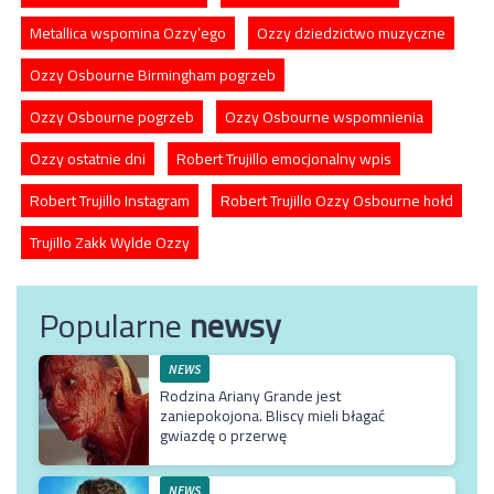
Metallica wspomina Ozzy’ego
Ozzy dziedzictwo muzyczne
Ozzy Osbourne Birmingham pogrzeb
Ozzy Osbourne pogrzeb
Ozzy Osbourne wspomnienia
Ozzy ostatnie dni
Robert Trujillo emocjonalny wpis
Robert Trujillo Instagram
Robert Trujillo Ozzy Osbourne hołd
Trujillo Zakk Wylde Ozzy
Popularne
newsy
NEWS
Rodzina Ariany Grande jest
zaniepokojona. Bliscy mieli błagać
gwiazdę o przerwę
NEWS