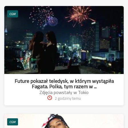
CGM
Future pokazał teledysk, w którym wystąpiła
Fagata. Polka, tym razem w ...
Zdjęcia powstały w Tokio
2 godziny temu
CGM