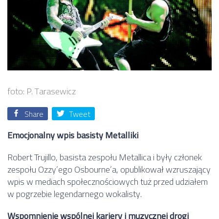
foto: P. Tarasewicz
Share
Tweet
Emocjonalny wpis basisty Metalliki
Robert Trujillo, basista zespołu Metallica i były członek
zespołu Ozzy’ego Osbourne’a, opublikował wzruszający
wpis w mediach społecznościowych tuż przed udziałem
w pogrzebie legendarnego wokalisty.
Wspomnienie wspólnej kariery i muzycznej drogi