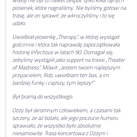
wtedy nie był to nawet zespół, tylko kilka fajnych
piosenek, które nagraliśmy. Nie byliśmy gotowi na
trasę, ale on sprawił, że wkroczyliśmy i to się
udało.
Uwielbiał piosenkę „Therapy”, w której wystąpił
gościnnie i która tak naprawdę zapoczątkowała
historię Infectious w latach 90. Domagał się,
żebyśmy wystąpili jako support na trasie „Theater
of Madness”. Mówił: „Jestem twoim najlepszym
przyjacielem, Rob, uwielbiam ten bas, a im
bardziej funky i cięższy, tym lepszy!”.
Był bramą do wszystkiego.
Ozzy był skromnym człowiekiem, a czasami tak
szczery, że aż bolało, ale jego poczucie humoru
sprawiało, że wszystko było absolutnie
niesamowite. Trasa koncertowa z Ozzym i