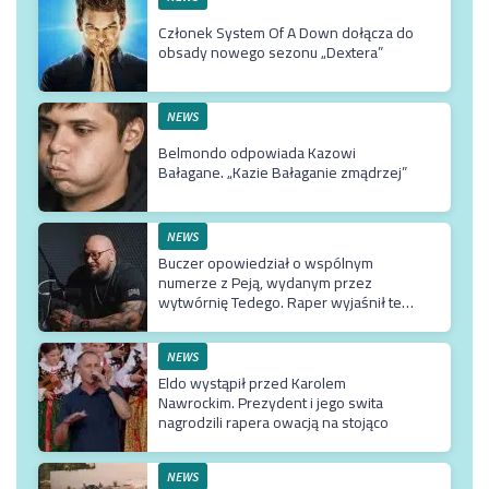
Członek System Of A Down dołącza do
obsady nowego sezonu „Dextera”
NEWS
Belmondo odpowiada Kazowi
Bałagane. „Kazie Bałaganie zmądrzej”
NEWS
Buczer opowiedział o wspólnym
numerze z Peją, wydanym przez
wytwórnię Tedego. Raper wyjaśnił też
dlaczego klip z Rychem zniknął z
kanału Wielkie Joł
NEWS
Eldo wystąpił przed Karolem
Nawrockim. Prezydent i jego swita
nagrodzili rapera owacją na stojąco
NEWS