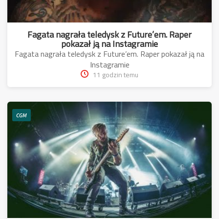
Fagata nagrała teledysk z Future’em. Raper
pokazał ją na Instagramie
Fagata nagrała teledysk z Future’em. Raper pokazał ją na
Instagramie
11 godzin temu
CGM