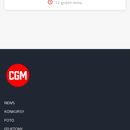
12 godzin temu
NEWS
KONKURSY
FOTO
FELIETONY