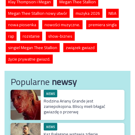
Klay Thompson i Megan
Megan Thee Stallion
Megan Thee Stallion nowy utwór
muzyka 2026
NBA
nowa piosenka
nowości muzyczne.
premiera singla
rap
rozstanie
show-biznes
singiel Megan Thee Stallion
związek gwiazd
życie prywatne gwiazd.
Popularne
newsy
NEWS
Rodzina Ariany Grande jest
zaniepokojona. Bliscy mieli błagać
gwiazdę o przerwę
NEWS
Kaz Bałagane wstawia zdjęcie