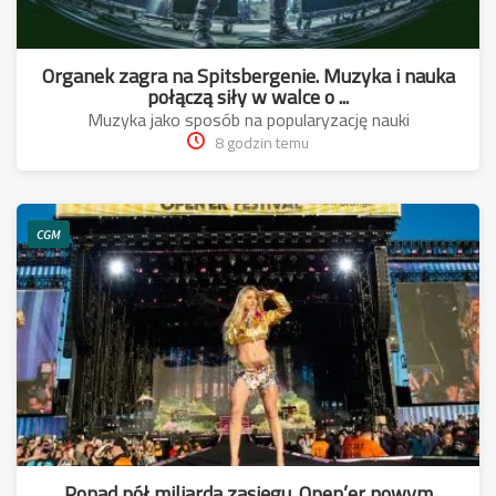
Organek zagra na Spitsbergenie. Muzyka i nauka
połączą siły w walce o ...
Muzyka jako sposób na popularyzację nauki
8 godzin temu
CGM
Ponad pół miliarda zasięgu. Open’er nowym