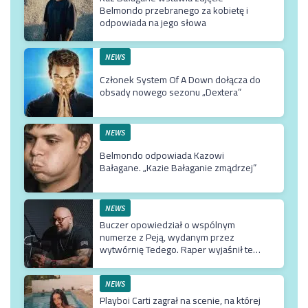
Belmondo przebranego za kobietę i
odpowiada na jego słowa
NEWS
Członek System Of A Down dołącza do
obsady nowego sezonu „Dextera”
NEWS
Belmondo odpowiada Kazowi
Bałagane. „Kazie Bałaganie zmądrzej”
NEWS
Buczer opowiedział o wspólnym
numerze z Peją, wydanym przez
wytwórnię Tedego. Raper wyjaśnił też
dlaczego klip z Rychem zniknął z
kanału Wielkie Joł
NEWS
Playboi Carti zagrał na scenie, na której