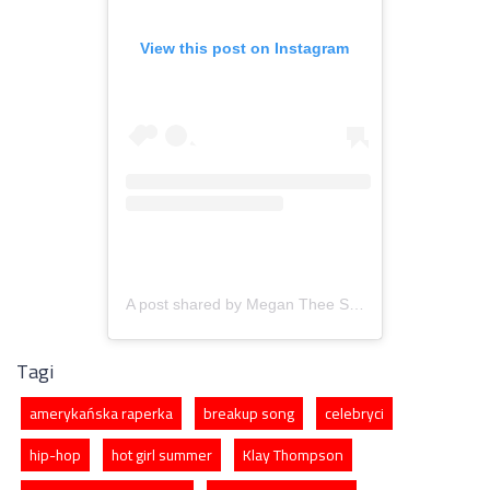
View this post on Instagram
A post shared by Megan Thee Stallion (@theestallion)
Tagi
amerykańska raperka
breakup song
celebryci
hip-hop
hot girl summer
Klay Thompson