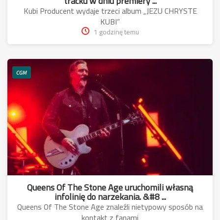
tracku w dniu premiery ...
Kubi Producent wydaje trzeci album „JEZU CHRYSTE
KUBI”
1 godzinę temu
CGM
Queens Of The Stone Age uruchomili własną
infolinię do narzekania. &#8 ...
Queens Of The Stone Age znaleźli nietypowy sposób na
kontakt z fanami