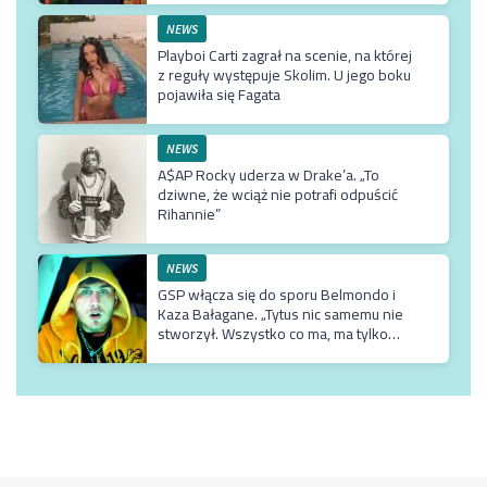
NEWS
Playboi Carti zagrał na scenie, na której
z reguły występuje Skolim. U jego boku
pojawiła się Fagata
NEWS
A$AP Rocky uderza w Drake’a. „To
dziwne, że wciąż nie potrafi odpuścić
Rihannie”
NEWS
GSP włącza się do sporu Belmondo i
Kaza Bałagane. „Tytus nic samemu nie
stworzył. Wszystko co ma, ma tylko
dzięki matce, która jest usadowiona w
TVN-ie”