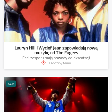
Lauryn Hill i Wyclef Jean zapowiadają nową
muzykę od The Fugees
Fani zespołu mają powody do ekscytacji
3 godziny temu
CGM