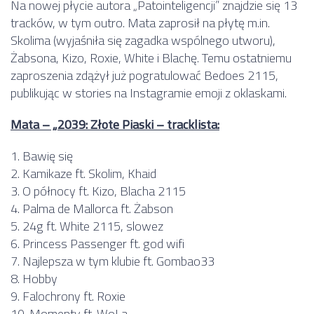
Na nowej płycie autora „Patointeligencji” znajdzie się 13
tracków, w tym outro. Mata zaprosił na płytę m.in.
Skolima (wyjaśniła się zagadka wspólnego utworu),
Żabsona, Kizo, Roxie, White i Blachę. Temu ostatniemu
zaproszenia zdążył już pogratulować Bedoes 2115,
publikując w stories na Instagramie emoji z oklaskami.
Mata – „2039: Złote Piaski – tracklista:
1. Bawię się
2. Kamikaze ft. Skolim, Khaid
3. O północy ft. Kizo, Blacha 2115
4. Palma de Mallorca ft. Żabson
5. 24g ft. White 2115, slowez
6. Princess Passenger ft. god wifi
7. Najlepsza w tym klubie ft. Gombao33
8. Hobby
9. Falochrony ft. Roxie
10. Momenty ft. WoLa