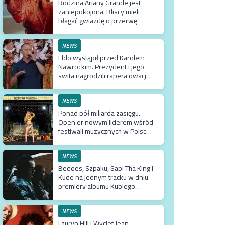
Rodzina Ariany Grande jest
zaniepokojona. Bliscy mieli
błagać gwiazdę o przerwę
NEWS
Eldo wystąpił przed Karolem
Nawrockim. Prezydent i jego
swita nagrodzili rapera owacją
na stojąco
NEWS
Ponad pół miliarda zasięgu.
Open’er nowym liderem wśród
festiwali muzycznych w Polsce.
Tuż za nim Męskie Granie
NEWS
Bedoes, Szpaku, Sapi Tha King i
Kuqe na jednym tracku w dniu
premiery albumu Kubiego
Producenta
NEWS
Lauryn Hill i Wyclef Jean