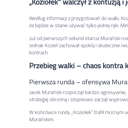
„Koziołek” walczył z kontuzją i 
Według informacji z przygotowań do walki, Koz
że będzie w stanie używać tylko jednej ręki. Mi
Już od pierwszych sekund starcia Murański rus
Jednak Kozieł zachował spokój i skutecznie neu
kontrach.
Przebieg walki – chaos kontra 
Pierwsza runda – ofensywa Mura
Jacek Murański
rozpoczął bardzo agresywnie, r
strategię obronną i stopniowo zaczął wyprowad
W końcówce rundy „Koziołek” trafił mocnym ud
Murańskim.