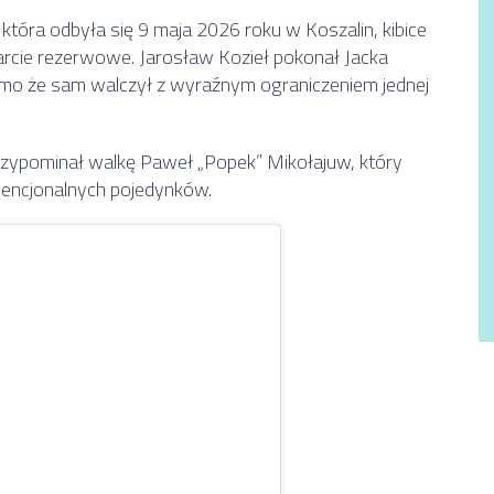
, która odbyła się 9 maja 2026 roku w
Koszalin
, kibice
arcie rezerwowe.
Jarosław Kozieł
pokonał
Jacka
mo że sam walczył z wyraźnym ograniczeniem jednej
przypominał walkę
Paweł „Popek” Mikołajuw
, który
wencjonalnych pojedynków.