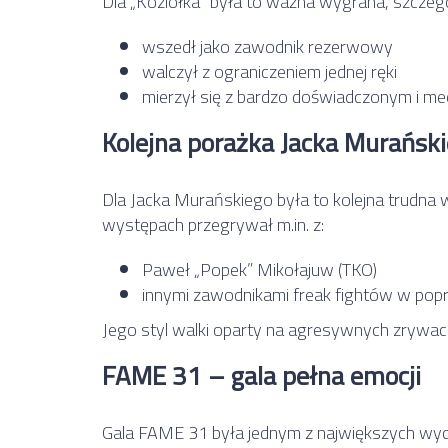
Dla „Koziołka” była to ważna wygrana, szczegó
wszedł jako zawodnik rezerwowy
walczył z ograniczeniem jednej ręki
mierzył się z bardzo doświadczonym i m
Kolejna porażka Jacka Murańsk
Dla
Jacka Murańskiego
była to kolejna trudna 
występach przegrywał m.in. z:
Paweł „Popek” Mikołajuw
(TKO)
innymi zawodnikami freak fightów w popr
Jego styl walki oparty na agresywnych zrywac
FAME 31 – gala pełna emocji
Gala
FAME 31
była jednym z największych wyda