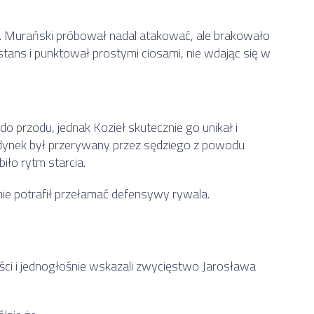
o. Murański próbował nadal atakować, ale brakowało
stans i punktował prostymi ciosami, nie wdając się w
o przodu, jednak Kozieł skutecznie go unikał i
dynek był przerywany przez sędziego z powodu
ło rytm starcia.
nie potrafił przełamać defensywy rywala.
ości i jednogłośnie wskazali zwycięstwo Jarosława