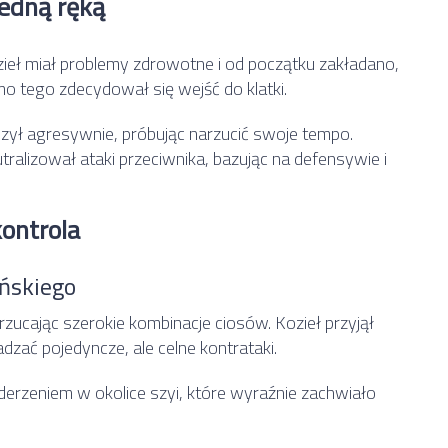
jedną ręką
ieł miał problemy zdrowotne i od początku zakładano,
mo tego zdecydował się wejść do klatki.
zył agresywnie, próbując narzucić swoje tempo.
tralizował ataki przeciwnika, bazując na defensywie i
kontrola
ńskiego
zucając szerokie kombinacje ciosów. Kozieł przyjął
zać pojedyncze, ale celne kontrataki.
erzeniem w okolice szyi, które wyraźnie zachwiało