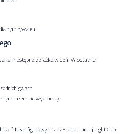
lnie że:
edialnym rywalem
iego
walka i następna porażka w serii. W ostatnich
zednich galach
h tym razem nie wystarczył.
rzeń freak fightowych 2026 roku. Turniej Fight Club