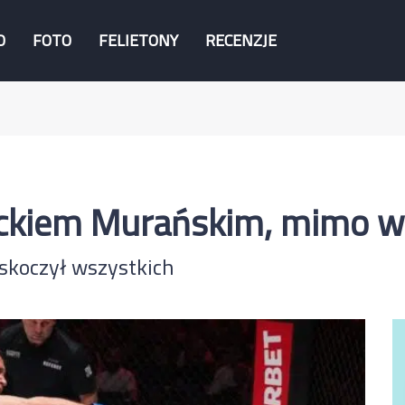
O
FOTO
FELIETONY
RECENZJE
ackiem Murańskim, mimo wa
koczył wszystkich