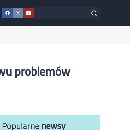
Facebook
Instagram
YouTube
Szukaj w serwisie
Szukaj
owu problemów
Popularne
newsy