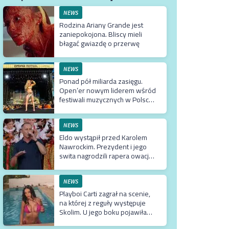
NEWS
Rodzina Ariany Grande jest
zaniepokojona. Bliscy mieli
błagać gwiazdę o przerwę
NEWS
Ponad pół miliarda zasięgu.
Open’er nowym liderem wśród
festiwali muzycznych w Polsce.
Tuż za nim Męskie Granie
NEWS
Eldo wystąpił przed Karolem
Nawrockim. Prezydent i jego
swita nagrodzili rapera owacją
na stojąco
NEWS
Playboi Carti zagrał na scenie,
na której z reguły występuje
Skolim. U jego boku pojawiła
się Fagata