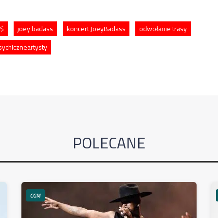
$$
joey badass
koncert JoeyBadass
odwołanie trasy
sychiczneartysty
POLECANE
CGM