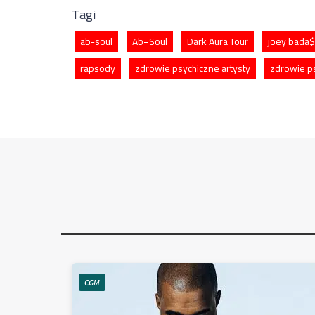
Tagi
ab-soul
Ab−Soul
Dark Aura Tour
joey bada
rapsody
zdrowie psychiczne artysty
zdrowie p
CGM