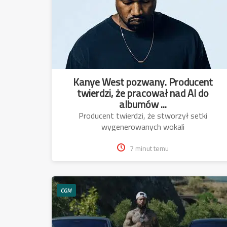
Kanye West pozwany. Producent
twierdzi, że pracował nad AI do
albumów ...
Producent twierdzi, że stworzył setki
wygenerowanych wokali
7 minut temu
CGM