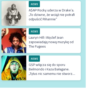
NEWS
A$AP Rocky uderza w Drake’a.
„To dziwne, że wciąż nie potrafi
odpuścić Rihannie”
NEWS
Lauryn Hill i Wyclef Jean
zapowiadają nową muzykę od
The Fugees
NEWS
GSP włącza się do sporu
Belmondo i Kaza Bałagane.
„Tytus nic samemu nie stworzył.
Wszystko co ma, ma tylko
dzięki matce, która jest
usadowiona w TVN-ie”