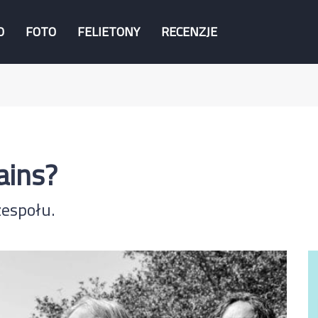
O
FOTO
FELIETONY
RECENZJE
hains?
zespołu.