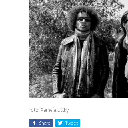
foto: Pamela Littky
Share
Tweet