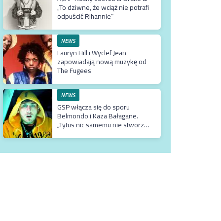
„To dziwne, że wciąż nie potrafi
odpuścić Rihannie”
NEWS
Lauryn Hill i Wyclef Jean
zapowiadają nową muzykę od
The Fugees
NEWS
GSP włącza się do sporu
Belmondo i Kaza Bałagane.
„Tytus nic samemu nie stworzył.
Wszystko co ma, ma tylko
dzięki matce, która jest
usadowiona w TVN-ie”