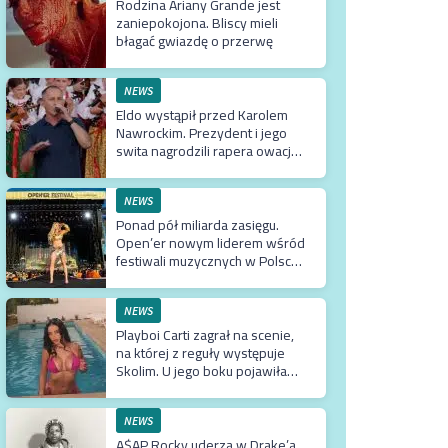
Rodzina Ariany Grande jest
zaniepokojona. Bliscy mieli
błagać gwiazdę o przerwę
NEWS
Eldo wystąpił przed Karolem
Nawrockim. Prezydent i jego
swita nagrodzili rapera owacją
na stojąco
NEWS
Ponad pół miliarda zasięgu.
Open’er nowym liderem wśród
festiwali muzycznych w Polsce.
Tuż za nim Męskie Granie
NEWS
Playboi Carti zagrał na scenie,
na której z reguły występuje
Skolim. U jego boku pojawiła
się Fagata
NEWS
A$AP Rocky uderza w Drake’a.