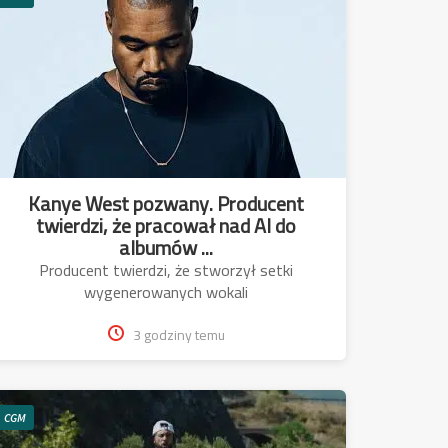
Kanye West pozwany. Producent
twierdzi, że pracował nad AI do
albumów ...
Producent twierdzi, że stworzył setki
wygenerowanych wokali
3 godziny temu
CGM