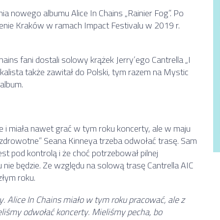
ia nowego albumu Alice In Chains „Rainier Fog”. Po
enie Kraków w ramach Impact Festivalu w 2019 r.
ins fani dostali solowy krążek Jerry’ego Cantrella „I
kalista także zawitał do Polski, tym razem na Mystic
 album.
eje i miała nawet grać w tym roku koncerty, ale w maju
 zdrowotne” Seana Kinneya trzeba odwołać trasę. Sam
t pod kontrolą i że choć potrzebował pilnej
mu nie będzie. Ze względu na solową trasę Cantrella AIC
złym roku.
 Alice In Chains miało w tym roku pracować, ale z
iśmy odwołać koncerty. Mieliśmy pecha, bo