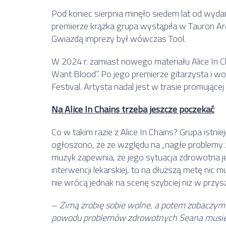
Pod koniec sierpnia minęło siedem lat od wydan
premierze krążka grupa wystąpiła w Tauron Ar
Gwiazdą imprezy był wówczas Tool.
W 2024 r. zamiast nowego materiału Alice In Cha
Want Blood”. Po jego premierze gitarzysta i wo
Festival. Artysta nadal jest w trasie promującej
Na Alice In Chains trzeba jeszcze poczekać
Co w takim razie z Alice In Chains? Grupa istni
ogłoszono, że ze względu na „nagłe problemy
muzyk zapewnia, że jego sytuacja zdrowotna jes
interwencji lekarskiej, to na dłuższą metę nic 
nie wrócą jednak na scenę szybciej niż w przys
–
Zimą zrobię sobie wolne, a potem zobaczymy.
powodu problemów zdrowotnych Seana musiel