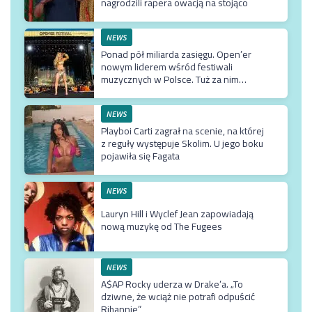
nagrodzili rapera owacją na stojąco
NEWS
Ponad pół miliarda zasięgu. Open’er
nowym liderem wśród festiwali
muzycznych w Polsce. Tuż za nim
Męskie Granie
NEWS
Playboi Carti zagrał na scenie, na której
z reguły występuje Skolim. U jego boku
pojawiła się Fagata
NEWS
Lauryn Hill i Wyclef Jean zapowiadają
nową muzykę od The Fugees
NEWS
A$AP Rocky uderza w Drake’a. „To
dziwne, że wciąż nie potrafi odpuścić
Rihannie”