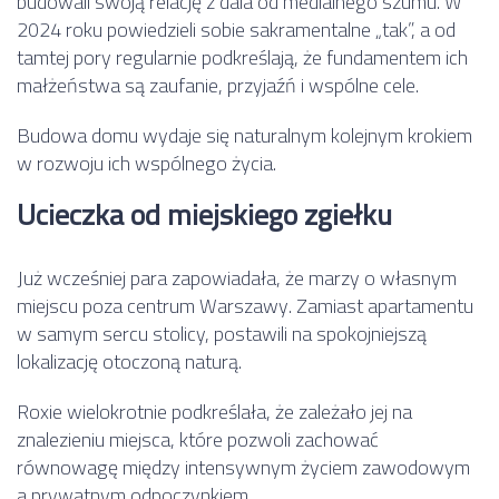
budowali swoją relację z dala od medialnego szumu. W
2024 roku powiedzieli sobie sakramentalne „tak”, a od
tamtej pory regularnie podkreślają, że fundamentem ich
małżeństwa są zaufanie, przyjaźń i wspólne cele.
Budowa domu wydaje się naturalnym kolejnym krokiem
w rozwoju ich wspólnego życia.
Ucieczka od miejskiego zgiełku
Już wcześniej para zapowiadała, że marzy o własnym
miejscu poza centrum Warszawy. Zamiast apartamentu
w samym sercu stolicy, postawili na spokojniejszą
lokalizację otoczoną naturą.
Roxie wielokrotnie podkreślała, że zależało jej na
znalezieniu miejsca, które pozwoli zachować
równowagę między intensywnym życiem zawodowym
a prywatnym odpoczynkiem.