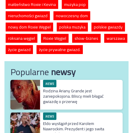
małżeństwo Roxie i Kevina
muzyka pop
nieruchomości gwiazd
nowoczesny dom
nowy dom Roxie Węgiel
polska muzyka
polskie gwiazdy
roksana węgiel
Roxie Węgiel
show-biznes
warszawa
życie gwiazd
życie prywatne gwiazd.
Popularne
newsy
NEWS
Rodzina Ariany Grande jest
zaniepokojona. Bliscy mieli błagać
gwiazdę o przerwę
NEWS
Eldo wystąpił przed Karolem
Nawrockim. Prezydent i jego swita