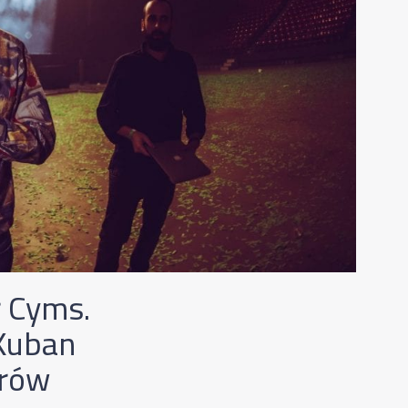
r Cyms.
 Kuban
erów