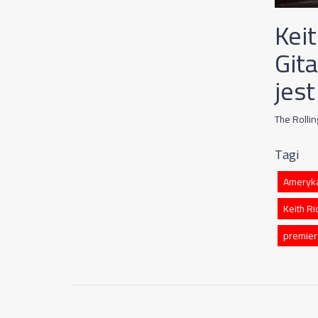
Keit
Git
jes
The Rolli
Tagi
Ameryk
Keith Ri
premier