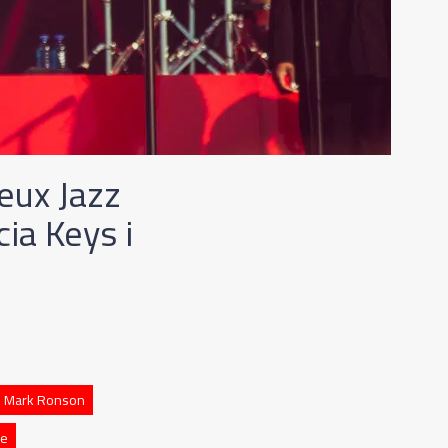
eux Jazz
cia Keys i
Mark Ronson
ne