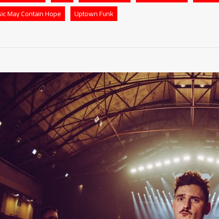
sic May Contain Hope
Uptown Funk