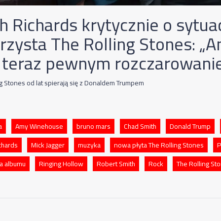
h Richards krytycznie o sytua
arzysta The Rolling Stones: „
t teraz pewnym rozczarowan
ng Stones od lat spierają się z Donaldem Trumpem
a
Amy Winehouse
bruno mars
Chad Smith
Donald Trump
chards
Mick Jagger
muzyka
nowa płyta The Rolling Stones
P
a albumu
Ringing Hollow
Robert Smith
Rock
The Rolling St