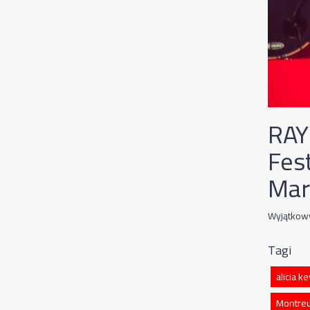
RAY
Fest
Mar
Wyjątkowy
Tagi
alicia k
Montreux