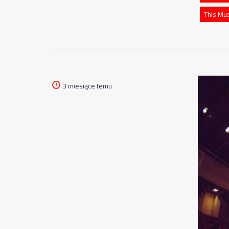
This Mu
3 miesiące temu