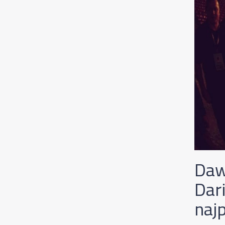
Daw
Dar
naj