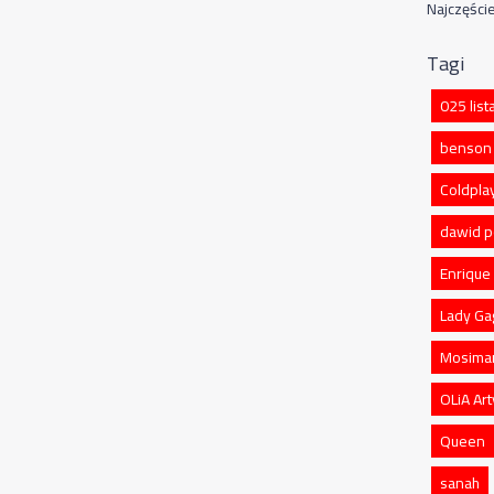
Najczęście
Tagi
025 list
benson
Coldpla
dawid p
Enrique 
Lady Ga
Mosima
OLiA Art
Queen
sanah