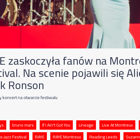
E zaskoczyła fanów na Montr
ival. Na scenie pojawili się Ali
k Ronson
 koncert na otwarcie festiwalu
eys
bruno mars
If I Ain't Got You
Lineage
Live At Montreux
 Jazz Festival
RAYE
RAYE Montreux
Reading Leeds
Suzan