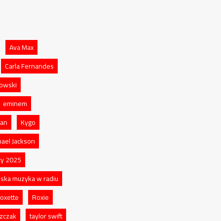
Ava Max
Carla Fernandes
owski
eminem
an
Kygo
hael Jackson
cy 2025
lska muzyka w radiu
oxette
Roxie
szczak
taylor swift