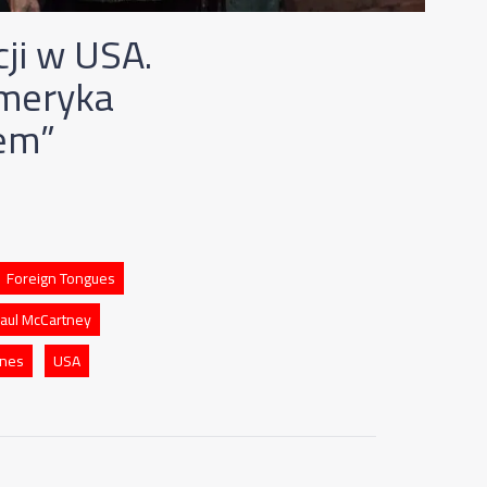
cji w USA.
Ameryka
iem”
Foreign Tongues
aul McCartney
ones
USA