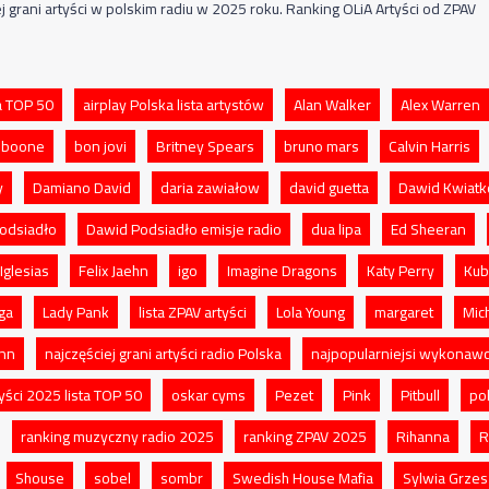
j grani artyści w polskim radiu w 2025 roku. Ranking OLiA Artyści od ZPAV
a TOP 50
airplay Polska lista artystów
Alan Walker
Alex Warren
 boone
bon jovi
Britney Spears
bruno mars
Calvin Harris
y
Damiano David
daria zawiałow
david guetta
Dawid Kwiatk
odsiadło
Dawid Podsiadło emisje radio
dua lipa
Ed Sheeran
Iglesias
Felix Jaehn
igo
Imagine Dragons
Katy Perry
Kub
ga
Lady Pank
lista ZPAV artyści
Lola Young
margaret
Mic
nn
najczęściej grani artyści radio Polska
najpopularniejsi wykonaw
yści 2025 lista TOP 50
oskar cyms
Pezet
Pink
Pitbull
po
ranking muzyczny radio 2025
ranking ZPAV 2025
Rihanna
R
Shouse
sobel
sombr
Swedish House Mafia
Sylwia Grze