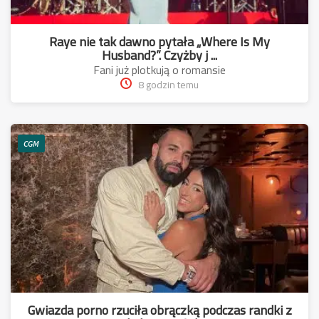
Raye nie tak dawno pytała „Where Is My
Husband?”. Czyżby j ...
Fani już plotkują o romansie
8 godzin temu
CGM
Gwiazda porno rzuciła obrączką podczas randki z