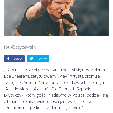
fot. @czyzewsky
Share
Tweet
Już w najbliższy piątek na rynku pojawi się nowy album
Eda Sheerana zatytułowany „Play”. Artysta promuje
następcę „Autumn Variations” sprzed dwóch lat singlami
„A Little More”, „Azizam”, „Old Phone” i „Sapphire”.
Brytyjczyk, który gościł niedawno w Polsce, podzielił się
z fanami ciekawą wiadomością, mówiąc, że… w
szufladzie ma już kolejny album – „Rewind”.