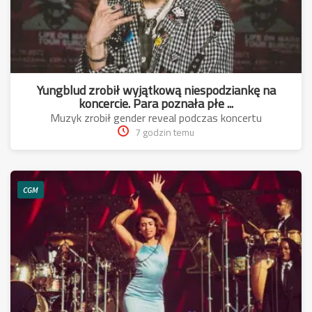
Yungblud zrobił wyjątkową niespodziankę na
koncercie. Para poznała płe ...
Muzyk zrobił gender reveal podczas koncertu
7 godzin temu
CGM