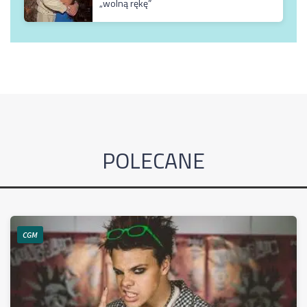
„wolną rękę”
POLECANE
CGM