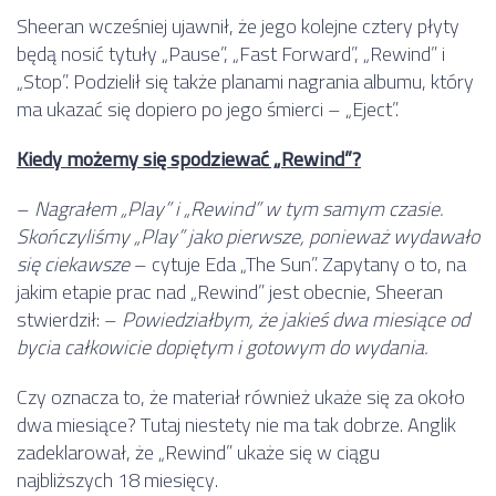
Sheeran wcześniej ujawnił, że jego kolejne cztery płyty
będą nosić tytuły „Pause”, „Fast Forward”, „Rewind” i
„Stop”. Podzielił się także planami nagrania albumu, który
ma ukazać się dopiero po jego śmierci – „Eject”.
Kiedy możemy się spodziewać „Rewind”?
–
Nagrałem „Play” i „Rewind” w tym samym czasie.
Skończyliśmy „Play” jako pierwsze, ponieważ wydawało
się ciekawsze
– cytuje Eda „The Sun”. Zapytany o to, na
jakim etapie prac nad „Rewind” jest obecnie, Sheeran
stwierdził: –
Powiedziałbym, że jakieś dwa miesiące od
bycia całkowicie dopiętym i gotowym do wydania.
Czy oznacza to, że materiał również ukaże się za około
dwa miesiące? Tutaj niestety nie ma tak dobrze. Anglik
zadeklarował, że „Rewind” ukaże się w ciągu
najbliższych 18 miesięcy.