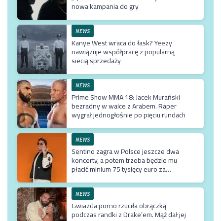
nowa kampania do gry
NEWS
Kanye West wraca do łask? Yeezy
nawiązuje współpracę z popularną
siecią sprzedaży
NEWS
Prime Show MMA 18: Jacek Murański
bezradny w walce z Arabem. Raper
wygrał jednogłośnie po pięciu rundach
NEWS
Sentino zagra w Polsce jeszcze dwa
koncerty, a potem trzeba będzie mu
płacić minium 75 tysięcy euro za
przyjazd do kraju
NEWS
Gwiazda porno rzuciła obrączką
podczas randki z Drake’em. Mąż dał jej