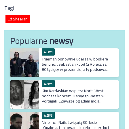
Tagi
Ed Sheeran
Popularne
newsy
NEWS
Trueman ponownie uderza w bookera
Sentino. „Sebastian kupił Ci Rolexa za
80 tysięcy w prezencie, a ty podsuwasz
mu krzywe umowy”
NEWS
Kim Kardashian wspiera North West
podczas koncertu Kanyego Westa w
Portugalii. „Zawsze oglądam moją
Northie”
NEWS
Nine Inch Nails świętują 30-lecie
„Quake’a. Limitowana kolekcja merchu i