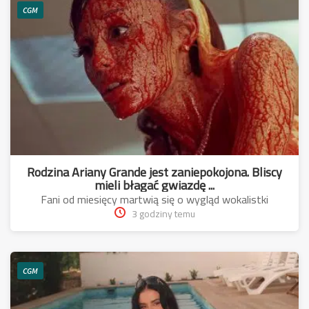
CGM
Rodzina Ariany Grande jest zaniepokojona. Bliscy
mieli błagać gwiazdę ...
Fani od miesięcy martwią się o wygląd wokalistki
3 godziny temu
CGM