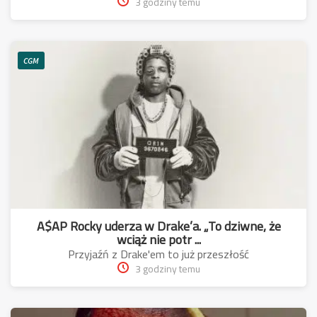
3 godziny temu
CGM
A$AP Rocky uderza w Drake’a. „To dziwne, że
wciąż nie potr ...
Przyjaźń z Drake'em to już przeszłość
3 godziny temu