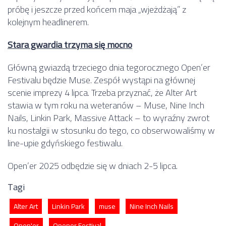
próbę i jeszcze przed końcem maja „wjeżdżają” z
kolejnym headlinerem.
Stara gwardia trzyma się mocno
Główną gwiazdą trzeciego dnia tegorocznego Open’er
Festivalu będzie Muse. Zespół wystąpi na głównej
scenie imprezy 4 lipca. Trzeba przyznać, że Alter Art
stawia w tym roku na weteranów – Muse, Nine Inch
Nails, Linkin Park, Massive Attack – to wyraźny zwrot
ku nostalgii w stosunku do tego, co obserwowaliśmy w
line-upie gdyńskiego festiwalu.
Open’er 2025 odbędzie się w dniach 2-5 lipca.
Tagi
Alter Art
Linkin Park
muse
Nine Inch Nails
Open'er
Opener Festival