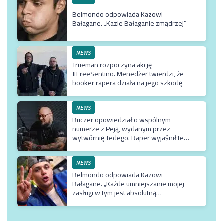
Belmondo odpowiada Kazowi
Bałagane. „Kazie Bałaganie zmądrzej”
NEWS
Trueman rozpoczyna akcję
#FreeSentino. Menedżer twierdzi, że
booker rapera działa na jego szkodę
NEWS
Buczer opowiedział o wspólnym
numerze z Peją, wydanym przez
wytwórnię Tedego. Raper wyjaśnił też
dlaczego klip z Rychem zniknął z
kanału Wielkie Joł
NEWS
Belmondo odpowiada Kazowi
Bałagane. „Każde umniejszanie mojej
zasługi w tym jest absolutną
bezczelnością i wprowadzaniem w
błąd dosłownie milionów odbiorców”