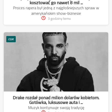
kosztować go nawet 8 mil ...
Proces rapera był jedną z najgłośniejszych spraw w
amerykańskim show-biznesie
3 godziny temu
CGM
Drake rozdał ponad milion dolarów kobietom.
Gotówka, luksusowe auta i ...
Muzyk kontynuuje swoją tradycję