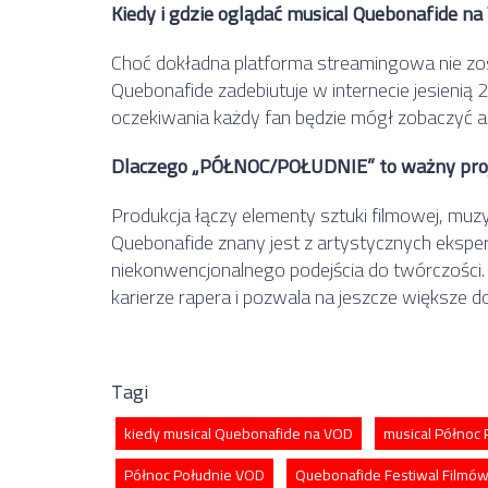
Kiedy i gdzie oglądać musical Quebonafide n
Choć dokładna platforma streamingowa nie zos
Quebonafide zadebiutuje w internecie jesienią 
oczekiwania każdy fan będzie mógł zobaczyć 
Dlaczego „PÓŁNOC/POŁUDNIE” to ważny pro
Produkcja łączy elementy sztuki filmowej, muzyk
Quebonafide znany jest z artystycznych eksp
niekonwencjonalnego podejścia do twórczości.
karierze rapera i pozwala na jeszcze większe d
Tagi
kiedy musical Quebonafide na VOD
musical Północ 
Północ Południe VOD
Quebonafide Festiwal Filmów