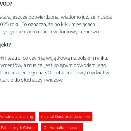
a VOD?
tała jeszcze potwierdzona, wiadomo już, że musical
2025 roku. To oznacza, że po kilku miesiącach
artystyczne dzieło rapera w domowym zaciszu.
jekt?
i i teatru, co czyni ją wyjątkową na polskim rynku.
erymentów, a musical jest kolejnym dowodem jego
 Upublicznienie go na VOD otwiera nowy rozdział w
otarcie do słuchaczy i widzów.
Południe streaming
musical Quebonafide online
 Fabularnych Gdynia
Quebonafide musical