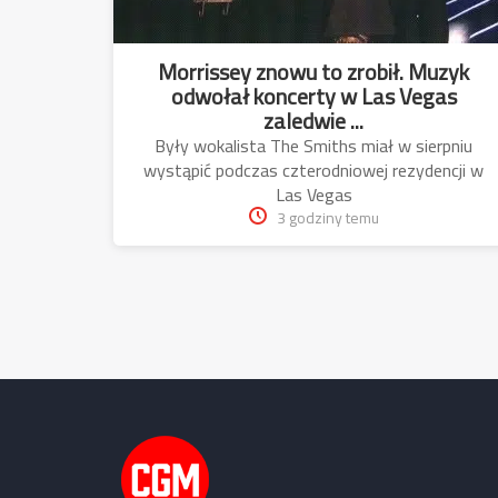
Morrissey znowu to zrobił. Muzyk
odwołał koncerty w Las Vegas
zaledwie ...
Były wokalista The Smiths miał w sierpniu
wystąpić podczas czterodniowej rezydencji w
Las Vegas
3 godziny temu