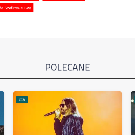
de Szafirowe Lwy
POLECANE
CGM