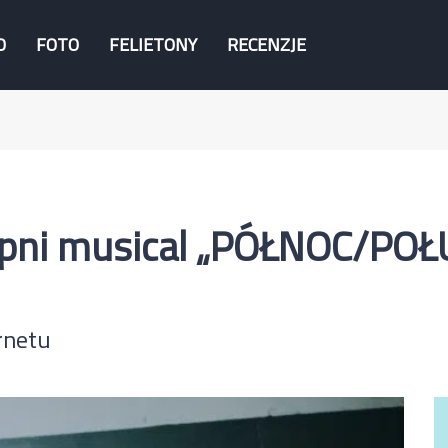
O
FOTO
FELIETONY
RECENZJE
ępni musical „PÓŁNOC/POŁ
rnetu