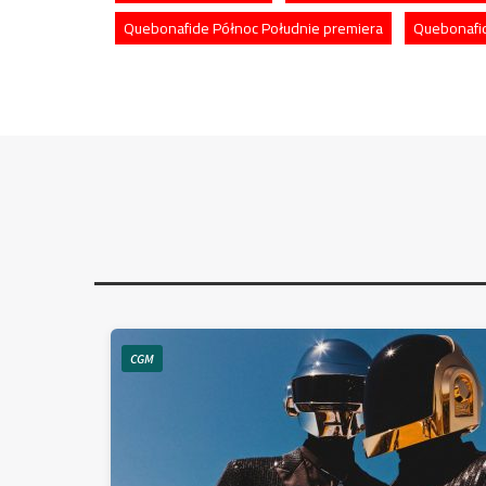
Quebonafide Północ Południe premiera
Quebonafi
CGM