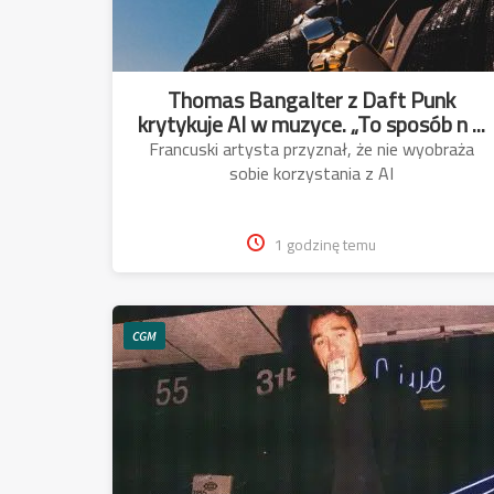
Thomas Bangalter z Daft Punk
krytykuje AI w muzyce. „To sposób n ...
Francuski artysta przyznał, że nie wyobraża
sobie korzystania z AI
1 godzinę temu
CGM