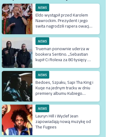
NEWS
Eldo wystąpił przed Karolem
Nawrockim. Prezydent i jego
swita nagrodzili rapera owacją
na stojąco
NEWS
Trueman ponownie uderza w
bookera Sentino. „Sebastian
kupił Ci Rolexa za 80 tysięcy w
prezencie, a ty podsuwasz mu
krzywe umowy”
NEWS
Bedoes, Szpaku, Sapi Tha King i
Kuqe na jednym tracku w dniu
premiery albumu Kubiego
Producenta
NEWS
Lauryn Hill i Wyclef Jean
zapowiadają nową muzykę od
The Fugees