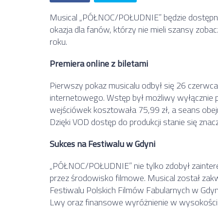
Musical „PÓŁNOC/POŁUDNIE” będzie dostępny n
okazja dla fanów, którzy nie mieli szansy zo
roku.
Premiera online z biletami
Pierwszy pokaz musicalu odbył się 26 czerwc
internetowego. Wstęp był możliwy wyłącznie p
wejściówek kosztowała 75,99 zł, a seans obejrze
Dzięki VOD dostęp do produkcji stanie się znac
Sukces na Festiwalu w Gdyni
„PÓŁNOC/POŁUDNIE” nie tylko zdobył zainteres
przez środowisko filmowe. Musical został za
Festiwalu Polskich Filmów Fabularnych w Gdyn
Lwy oraz finansowe wyróżnienie w wysokości 