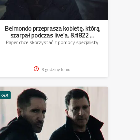
Belmondo przeprasza kobietę, którą
szarpał podczas live’a. &#822 ...
Raper chce skorzystać z pomocy specjalisty
3 godziny temu
CGM