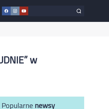
Facebook
Instagram
YouTube
Szukaj w serwisie
Szukaj
UDNIE” w
Popularne
newsy