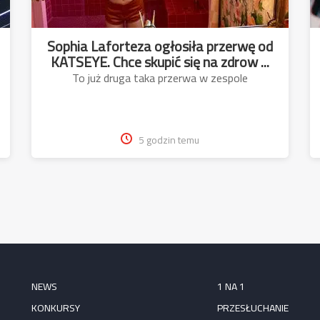
Sophia Laforteza ogłosiła przerwę od
KATSEYE. Chce skupić się na zdrow ...
To już druga taka przerwa w zespole
5 godzin temu
NEWS
1 NA 1
KONKURSY
PRZESŁUCHANIE