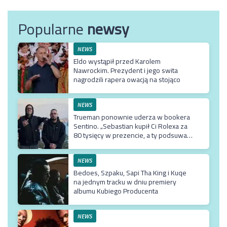
Popularne
newsy
NEWS
Eldo wystąpił przed Karolem
Nawrockim. Prezydent i jego swita
nagrodzili rapera owacją na stojąco
NEWS
Trueman ponownie uderza w bookera
Sentino. „Sebastian kupił Ci Rolexa za
80 tysięcy w prezencie, a ty podsuwasz
mu krzywe umowy”
NEWS
Bedoes, Szpaku, Sapi Tha King i Kuqe
na jednym tracku w dniu premiery
albumu Kubiego Producenta
NEWS