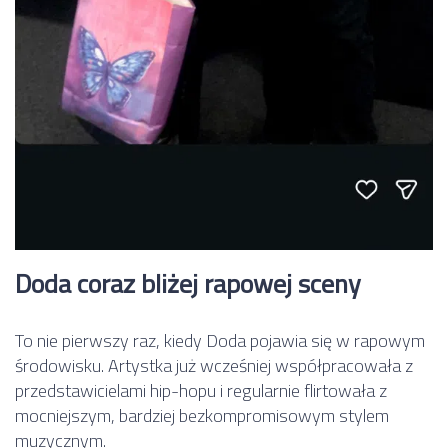
Doda coraz bliżej rapowej sceny
To nie pierwszy raz, kiedy Doda pojawia się w rapowym
środowisku. Artystka już wcześniej współpracowała z
przedstawicielami hip-hopu i regularnie flirtowała z
mocniejszym, bardziej bezkompromisowym stylem
muzycznym.