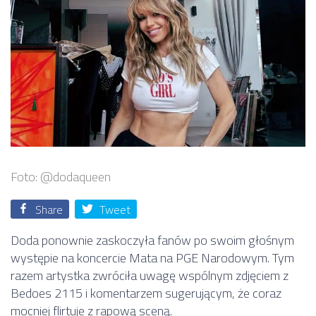
Foto: @dodaqueen
Share
Tweet
Doda
ponownie zaskoczyła fanów po swoim głośnym
występie na koncercie
Mata
na PGE Narodowym. Tym
razem artystka zwróciła uwagę wspólnym zdjęciem z
Bedoes 2115
i komentarzem sugerującym, że coraz
mocniej flirtuje z rapową sceną.