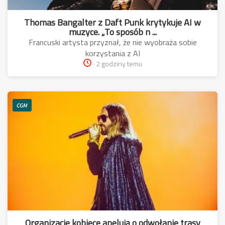
Thomas Bangalter z Daft Punk krytykuje AI w
muzyce. „To sposób n ...
Francuski artysta przyznał, że nie wyobraża sobie
korzystania z AI
2 godziny temu
CGM
Organizacje kobiece apelują o odwołanie trasy