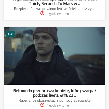
Thirty Seconds To Mars w ...
Bezpieczeństwo powinno być ważniejsze niż zysk
3 godziny temu
CGM
Belmondo przeprasza kobietę, którą szarpał
podczas live’a. &#822 ...
Raper chce skorzystać z pomocy specjalisty
4 godziny temu