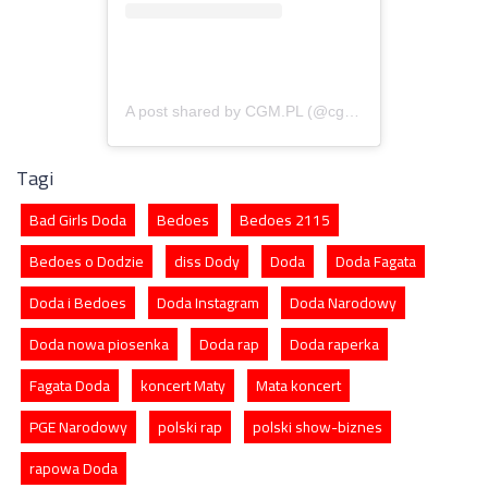
A post shared by CGM.PL (@cgm.pl)
Tagi
Bad Girls Doda
Bedoes
Bedoes 2115
Bedoes o Dodzie
diss Dody
Doda
Doda Fagata
Doda i Bedoes
Doda Instagram
Doda Narodowy
Doda nowa piosenka
Doda rap
Doda raperka
Fagata Doda
koncert Maty
Mata koncert
PGE Narodowy
polski rap
polski show-biznes
rapowa Doda