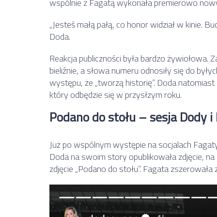
wspólnie z Fagatą wykonała premierowo nowy 
„Jesteś małą pałą, co honor widział w kinie. B
Doda.
Reakcja publiczności była bardzo żywiołowa. 
bieliźnie, a słowa numeru odnosiły się do były
występu, że „tworzą historię”. Doda natomias
który odbędzie się w przysłzym roku.
Podano do stołu – sesja Dody i
Już po wspólnym występie na socjalach Fagat
Doda na swoim story opublikowała zdjęcie, na 
zdjęcie „Podano do stołu”. Fagata zszerowała z