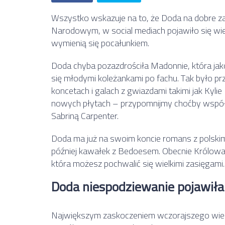
Wszystko wskazuje na to, że Doda na dobre z
Narodowym, w social mediach pojawiło się wiele
wymienią się pocałunkiem.
Doda chyba pozazdrościła Madonnie, która ja
się młodymi koleżankami po fachu. Tak było pr
koncetach i galach z gwiazdami takimi jak Kylie 
nowych płytach – przypomnijmy choćby współp
Sabriną Carpenter.
Doda ma już na swoim koncie romans z polski
później kawałek z Bedoesem. Obecnie Królowa 
która możesz pochwalić się wielkimi zasięgami.
Doda niespodziewanie pojawiła 
Największym zaskoczeniem wczorajszego wiecz