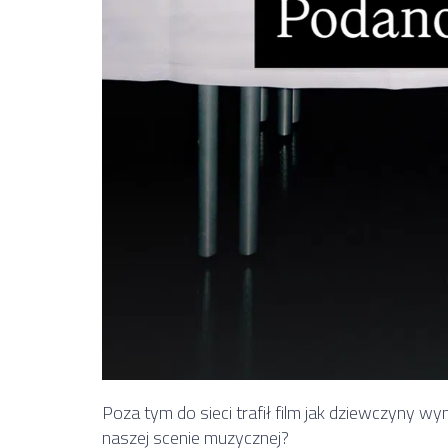
Poza tym do sieci trafił film jak dziewczyny 
naszej scenie muzycznej?