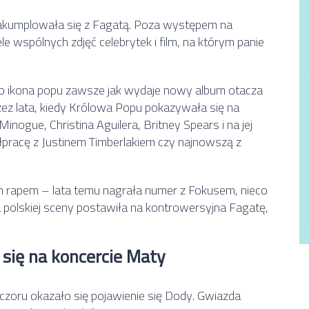
akumplowała się z Fagatą. Poza występem na
 wspólnych zdjęć celebrytek i film, na którym panie
ko ikona popu zawsze jak wydaje nowy album otacza
zez lata, kiedy Królowa Popu pokazywała się na
Minogue, Christina Aguilera, Britney Spears i na jej
racę z Justinem Timberlakiem czy najnowszą z
m rapem – lata temu nagrała numer z Fokusem, nieco
polskiej sceny postawiła na kontrowersyjna Fagatę,
się na koncercie Maty
oru okazało się pojawienie się Dody. Gwiazda