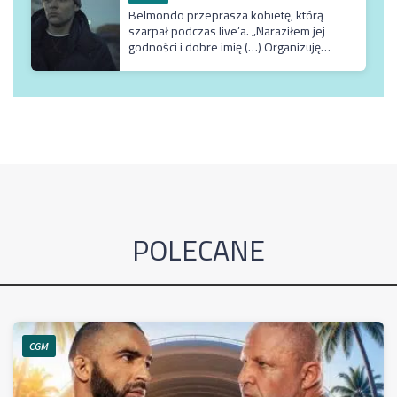
Belmondo przeprasza kobietę, którą
szarpał podczas live’a. „Naraziłem jej
godności i dobre imię (…) Organizuję
terapię u najlepszego możliwego
specjalisty”
POLECANE
CGM