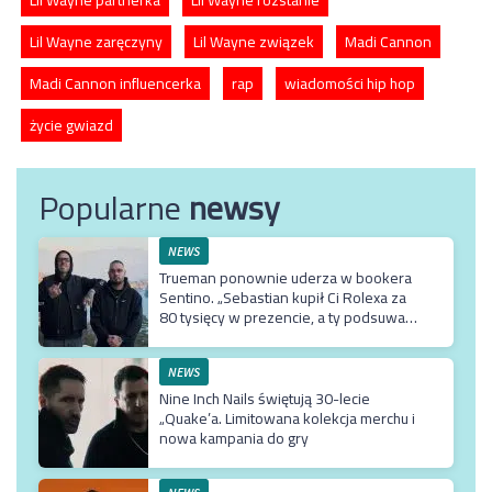
Lil Wayne zaręczyny
Lil Wayne związek
Madi Cannon
Madi Cannon influencerka
rap
wiadomości hip hop
życie gwiazd
Popularne
newsy
NEWS
Trueman ponownie uderza w bookera
Sentino. „Sebastian kupił Ci Rolexa za
80 tysięcy w prezencie, a ty podsuwasz
mu krzywe umowy”
NEWS
Nine Inch Nails świętują 30-lecie
„Quake’a. Limitowana kolekcja merchu i
nowa kampania do gry