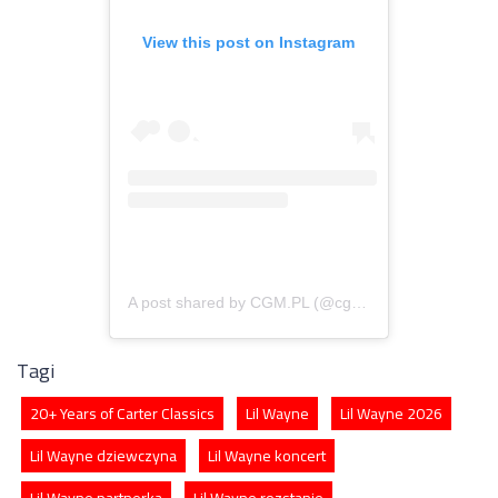
View this post on Instagram
A post shared by CGM.PL (@cgm.pl)
Tagi
20+ Years of Carter Classics
Lil Wayne
Lil Wayne 2026
Lil Wayne dziewczyna
Lil Wayne koncert
Lil Wayne partnerka
Lil Wayne rozstanie