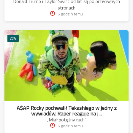
Donald Trump i Taylor Swift od lat są po przeciwnych
stronach
6 godzin temu
CGM
A$AP Rocky pochwalił Tekashiego w jedny z
wywiadów. Raper reaguje na j ...
„Miał potężny ruch”
6 godzin temu