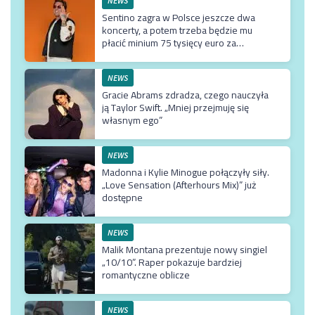
NEWS
Sentino zagra w Polsce jeszcze dwa
koncerty, a potem trzeba będzie mu
płacić minium 75 tysięcy euro za
przyjazd do kraju
NEWS
Gracie Abrams zdradza, czego nauczyła
ją Taylor Swift. „Mniej przejmuję się
własnym ego”
NEWS
Madonna i Kylie Minogue połączyły siły.
„Love Sensation (Afterhours Mix)” już
dostępne
NEWS
Malik Montana prezentuje nowy singiel
„10/10”. Raper pokazuje bardziej
romantyczne oblicze
NEWS