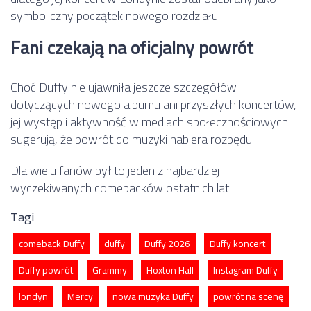
symboliczny początek nowego rozdziału.
Fani czekają na oficjalny powrót
Choć Duffy nie ujawniła jeszcze szczegółów
dotyczących nowego albumu ani przyszłych koncertów,
jej występ i aktywność w mediach społecznościowych
sugerują, że powrót do muzyki nabiera rozpędu.
Dla wielu fanów był to jeden z najbardziej
wyczekiwanych comebacków ostatnich lat.
Tagi
comeback Duffy
duffy
Duffy 2026
Duffy koncert
Duffy powrót
Grammy
Hoxton Hall
Instagram Duffy
londyn
Mercy
nowa muzyka Duffy
powrót na scenę