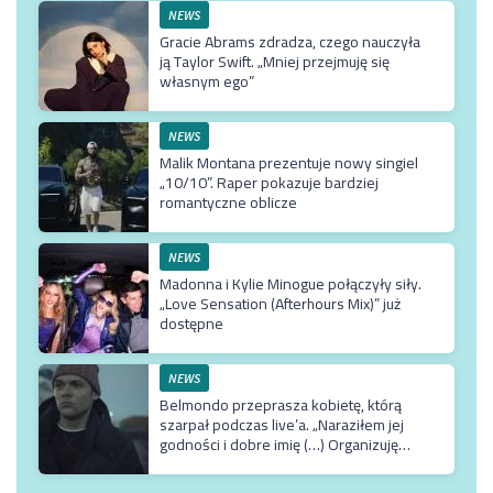
NEWS
Gracie Abrams zdradza, czego nauczyła
ją Taylor Swift. „Mniej przejmuję się
własnym ego”
NEWS
Malik Montana prezentuje nowy singiel
„10/10”. Raper pokazuje bardziej
romantyczne oblicze
NEWS
Madonna i Kylie Minogue połączyły siły.
„Love Sensation (Afterhours Mix)” już
dostępne
NEWS
Belmondo przeprasza kobietę, którą
szarpał podczas live’a. „Naraziłem jej
godności i dobre imię (…) Organizuję
terapię u najlepszego możliwego
specjalisty”