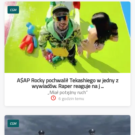
CGM
A$AP Rocky pochwalił Tekashiego w jedny z
wywiadów. Raper reaguje na j ...
„Miał potężny ruch”
6 godzin temu
CGM