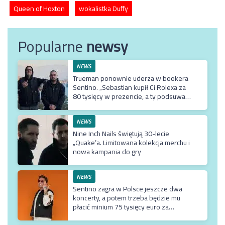
Queen of Hoxton
wokalistka Duffy
Popularne
newsy
NEWS
Trueman ponownie uderza w bookera
Sentino. „Sebastian kupił Ci Rolexa za
80 tysięcy w prezencie, a ty podsuwasz
mu krzywe umowy”
NEWS
Nine Inch Nails świętują 30-lecie
„Quake’a. Limitowana kolekcja merchu i
nowa kampania do gry
NEWS
Sentino zagra w Polsce jeszcze dwa
koncerty, a potem trzeba będzie mu
płacić minium 75 tysięcy euro za
przyjazd do kraju