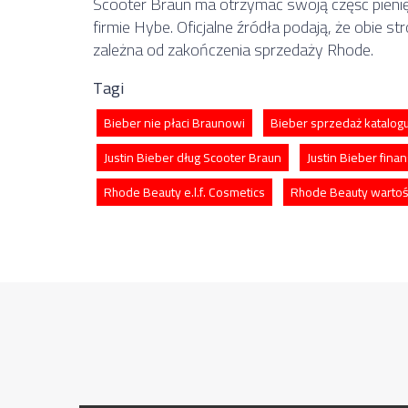
Scooter Braun ma otrzymać swoją część pienięd
firmie Hybe. Oficjalne źródła podają, że obie s
zależna od zakończenia sprzedaży Rhode.
Tagi
Bieber nie płaci Braunowi
Bieber sprzedaż katalog
Justin Bieber dług Scooter Braun
Justin Bieber fina
Rhode Beauty e.l.f. Cosmetics
Rhode Beauty warto