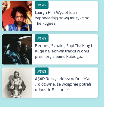
NEWS
Lauryn Hill i Wyclef Jean
zapowiadają nową muzykę od
The Fugees
NEWS
Bedoes, Szpaku, Sapi Tha King i
Kuqe na jednym tracku w dniu
premiery albumu Kubiego
Producenta
NEWS
A$AP Rocky uderza w Drake’a.
„To dziwne, że wciąż nie potrafi
odpuścić Rihannie”