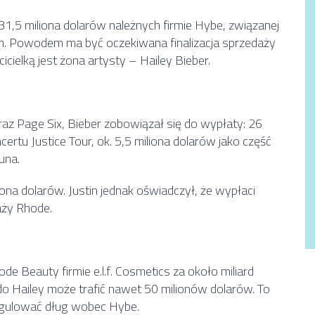
31,5 miliona dolarów należnych firmie Hybe, związanej
 Powodem ma być oczekiwana finalizacja sprzedaży
cielką jest żona artysty – Hailey Bieber.
az Page Six, Bieber zobowiązał się do wypłaty: 26
rtu Justice Tour, ok. 5,5 miliona dolarów jako część
una.
na dolarów. Justin jednak oświadczył, że wypłaci
aży Rhode.
de Beauty firmie e.l.f. Cosmetics za około miliard
do Hailey może trafić nawet 50 milionów dolarów. To
regulować dług wobec Hybe.