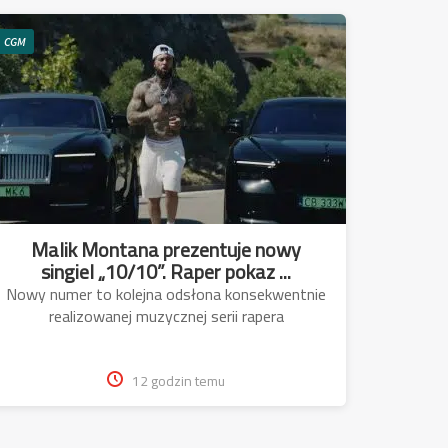
CGM
Malik Montana prezentuje nowy
singiel „10/10”. Raper pokaz ...
Nowy numer to kolejna odsłona konsekwentnie
realizowanej muzycznej serii rapera
12 godzin temu