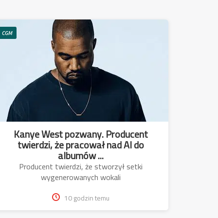
CGM
Kanye West pozwany. Producent
twierdzi, że pracował nad AI do
albumów ...
Producent twierdzi, że stworzył setki
wygenerowanych wokali
10 godzin temu