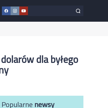
Facebook
Instagram
YouTube
Szukaj w serwisie
Szukaj
 dolarów dla byłego
ny
Popularne
newsy