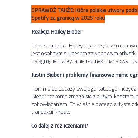
SPRAWDŹ TAKŻE: Które polskie utwory podbija
Spotify za granicą w 2025 roku
Reakcja Hailey Bieber
Reprezentantka Hailey zaznaczyła w rozmowie
jest osobnym sukcesem zawodowym artystki i n
osiągnięcie Hailey, a nie ratunek finansowy Just
Justin Bieber i problemy finansowe mimo o
Pomimo sprzedaży swojego katalogu muzyczne
Bieber rzekomo zmaga się z dużymi kosztami 
zobowiązaniami. To właśnie dlatego artysta zd
transakcji Rhode.
Co dalej z rozliczeniami?