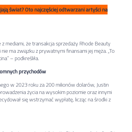
ją świat? Oto najczęściej odtwarzani artyści na
 z mediami, że transakcja sprzedaży Rhode Beauty
ie ma związku z prywatnymi finansami jej męża. „To
ina” – podkreśliła.
gromnych przychodów
go w 2023 roku za 200 milionów dolarów, Justin
prowadzenia życia na wysokim poziomie oraz innymi
ecydował się wstrzymać wypłatę, licząc na środki z