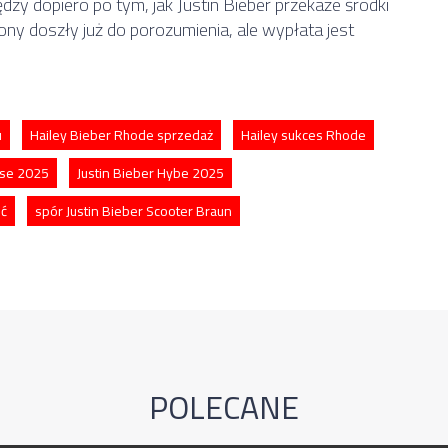
zy dopiero po tym, jak Justin Bieber przekaże środki
trony doszły już do porozumienia, ale wypłata jest
u
Hailey Bieber Rhode sprzedaż
Hailey sukces Rhode
nse 2025
Justin Bieber Hybe 2025
ść
spór Justin Bieber Scooter Braun
POLECANE