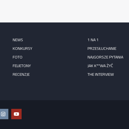
NEWS
1 NA 1
KONKURSY
PRZESŁUCHANIE
FOTO
NAJGORSZE PYTANIA
FELIETONY
JAK K**WA ŻYĆ
RECENZJE
THE INTERVIEW
ook
Instagram
YouTube