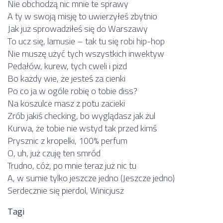
Nie obchodzą nic mnie te sprawy
A ty w swoją misję to uwierzyłeś zbytnio
Jak już sprowadziłeś się do Warszawy
To ucz się, lamusie – tak tu się robi hip-hop
Nie muszę użyć tych wszystkich inwektyw
Pedałów, kurew, tych cweli i pizd
Bo każdy wie, że jesteś za cienki
Po co ja w ogóle robię o tobie diss?
Na koszulce masz z potu zacieki
Zrób jakiś checking, bo wyglądasz jak żul
Kurwa, że tobie nie wstyd tak przed kimś
Prysznic z kropelki, 100% perfum
O, uh, już czuję ten smród
Trudno, cóż, po mnie teraz już nic tu
A, w sumie tylko jeszcze jedno (Jeszcze jedno)
Serdecznie się pierdol, Winicjusz
Tagi