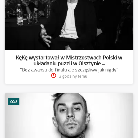
KęKę wystartował w Mistrzostwach Polski w
układaniu puzzli w Olsztynie ...
"Bez awansu do finału ale szczęśliwy jak nigdy"
3 godziny temu
CGM