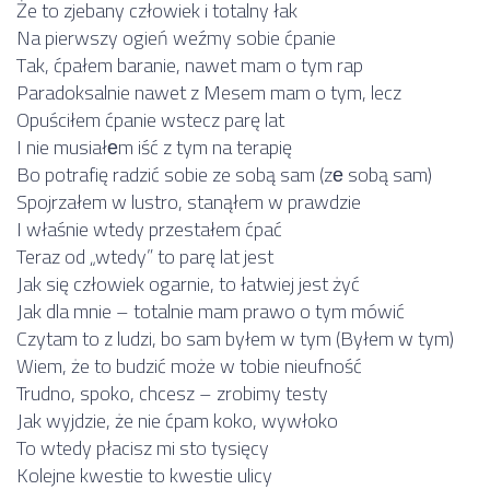
Że to zjebany człowiek i totalny łak
Na pierwszy ogień weźmy sobie ćpanie
Tak, ćpałem baranie, nawet mam o tym rap
Paradoksalnie nawet z Mesem mam o tym, lecz
Opuściłem ćpanie wstecz parę lat
I nie musiałеm iść z tym na terapię
Bo potrafię radzić sobie ze sobą sam (zе sobą sam)
Spojrzałem w lustro, stanąłem w prawdzie
I właśnie wtedy przestałem ćpać
Teraz od „wtedy” to parę lat jest
Jak się człowiek ogarnie, to łatwiej jest żyć
Jak dla mnie – totalnie mam prawo o tym mówić
Czytam to z ludzi, bo sam byłem w tym (Byłem w tym)
Wiem, że to budzić może w tobie nieufność
Trudno, spoko, chcesz – zrobimy testy
Jak wyjdzie, że nie ćpam koko, wywłoko
To wtedy płacisz mi sto tysięcy
Kolejne kwestie to kwestie ulicy