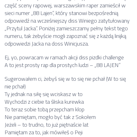
część sceny rapowej, warszawskim raper zamieścił w
sieci numer „88 Lajen”, który stanowi bezpośrednią
odpowiedź na wcześniejszy diss Winiego zatytułowany
„Przytul Jacka”. Poniżej zamieszczamy pełny tekst tego
numeru, tak żebyście mogli zapoznać się z każdą linijką
odpowiedzi Jacka na doss Winicjusza.
Ej, yo, powracam w ramach akcji diss pizdki challenge
A to jest prosty rap dla prostych ludzi – „88 LAJEN”
Sugerowałem ci, żebyś się w to się nie pchał (W to się
nie pchał)
Ty jednak na siłę się wciskasz w to
Wychodzi z ciebie ta śliska kurewka
To teraz sobie tobą przepcham klop
Nie pamiętam, mogło być tak z Sokołem
Jeżeli – to trudno, to już piętnaście lat
Pamiętam za to, jak mówiłeś o Peji