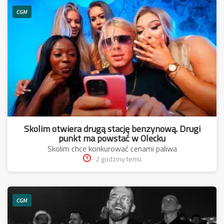
CGM
Skolim otwiera drugą stację benzynową. Drugi
punkt ma powstać w Olecku
Skolim chce konkurować cenami paliwa
2 godziny temu
CGM