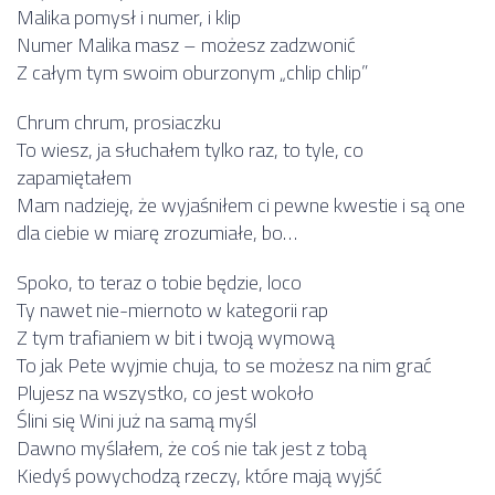
Malika pomysł i numer, i klip
Numer Malika masz – możesz zadzwonić
Z całym tym swoim oburzonym „chlip chlip”
Chrum chrum, prosiaczku
To wiesz, ja słuchałem tylko raz, to tyle, co
zapamiętałem
Mam nadzieję, że wyjaśniłem ci pewne kwestie i są one
dla ciebie w miarę zrozumiałe, bo…
Spoko, to teraz o tobie będzie, loco
Ty nawet nie-miernoto w kategorii rap
Z tym trafianiem w bit i twoją wymową
To jak Pete wyjmie chuja, to se możesz na nim grać
Plujesz na wszystko, co jest wokoło
Ślini się Wini już na samą myśl
Dawno myślałem, że coś nie tak jest z tobą
Kiedyś powychodzą rzeczy, które mają wyjść