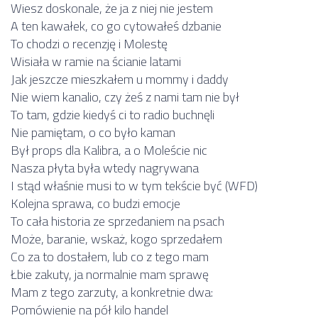
Wiesz doskonale, że ja z niej nie jestem
A ten kawałek, co go cytowałeś dzbanie
To chodzi o recenzję i Molestę
Wisiała w ramie na ścianie latami
Jak jeszcze mieszkałem u mommy i daddy
Nie wiem kanalio, czy żeś z nami tam nie był
To tam, gdzie kiedyś ci to radio buchnęli
Nie pamiętam, o co było kaman
Był props dla Kalibra, a o Moleście nic
Nasza płyta była wtedy nagrywana
I stąd właśnie musi to w tym tekście być (WFD)
Kolejna sprawa, co budzi emocje
To cała historia ze sprzedaniem na psach
Może, baranie, wskaż, kogo sprzedałem
Co za to dostałem, lub co z tego mam
Łbie zakuty, ja normalnie mam sprawę
Mam z tego zarzuty, a konkretnie dwa:
Pomówienie na pół kilo handel