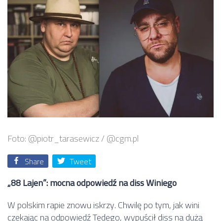
Foto: @piotr_tarasewicz / @cgm.pl
Share
Tweet
„88 Lajen”: mocna odpowiedź na diss Winiego
W polskim rapie znowu iskrzy. Chwilę po tym, jak wini
czekając na odpowiedź Tedego, wypuścił diss na dużą