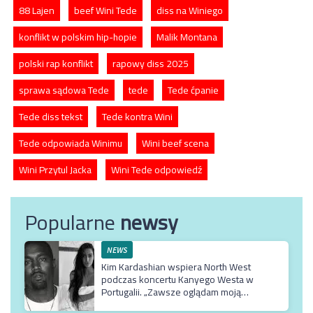
88 Lajen
beef Wini Tede
diss na Winiego
konflikt w polskim hip-hopie
Malik Montana
polski rap konflikt
rapowy diss 2025
sprawa sądowa Tede
tede
Tede ćpanie
Tede diss tekst
Tede kontra Wini
Tede odpowiada Winimu
Wini beef scena
Wini Przytul Jacka
Wini Tede odpowiedź
Popularne
newsy
NEWS
Kim Kardashian wspiera North West
podczas koncertu Kanyego Westa w
Portugalii. „Zawsze oglądam moją
Northie”