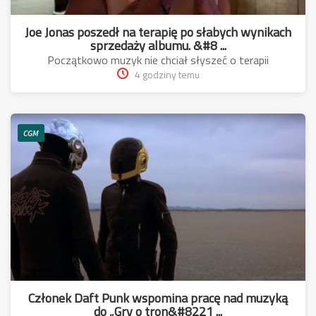
Joe Jonas poszedł na terapię po słabych wynikach
sprzedaży albumu. &#8 ...
Początkowo muzyk nie chciał słyszeć o terapii
4 godziny temu
CGM
Członek Daft Punk wspomina pracę nad muzyką
do „Gry o tron&#8221 ...