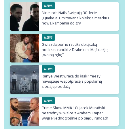
NEWS
Nine Inch Nails świętują 30-lecie
„Quake’a. Limitowana kolekcja merchu i
nowa kampania do gry
NEWS
Gwiazda porno rzuciła obrączką
podczas randki z Drake’em. Mąż dał jej
„wolną rękę”
NEWS
Kanye West wraca do łask? Yeezy
nawiązuje współpracę z popularną
siecią sprzedaży
NEWS
Prime Show MMA 18: Jacek Murański
bezradny w walce z Arabem. Raper
wygrał jednogłośnie po pięciu rundach