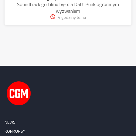
Soundtrack go filmu był dla Daft Punk ogromnym
wyzwaniem
4 godziny temu
NEWS
KONKURSY