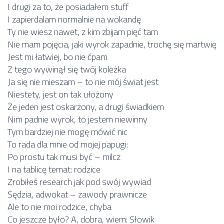
I drugi za to, że posiadałem stuff
I zapierdalam normalnie na wokandę
Ty nie wiesz nawet, z kim zbijam pięć tam
Nie mam pojęcia, jaki wyrok zapadnie, trochę się martwię
Jest mi łatwiej, bo nie ćpam
Z tego wywinął się twój koleżka
Ja się nie mieszam – to nie mój świat jest
Niestety, jest on tak ułożony
Że jeden jest oskarżony, a drugi świadkiem
Nim padnie wyrok, to jestem niewinny
Tym bardziej nie mogę mówić nic
To rada dla mnie od mojej papugi:
Po prostu tak musi być – milcz
I na tablicę temat: rodzice
Zrobiłeś research jak pod swój wywiad
Sędzia, adwokat – zawody prawnicze
Ale to nie moi rodzice, chyba
Co jeszcze było? A, dobra, wiem: Słowik