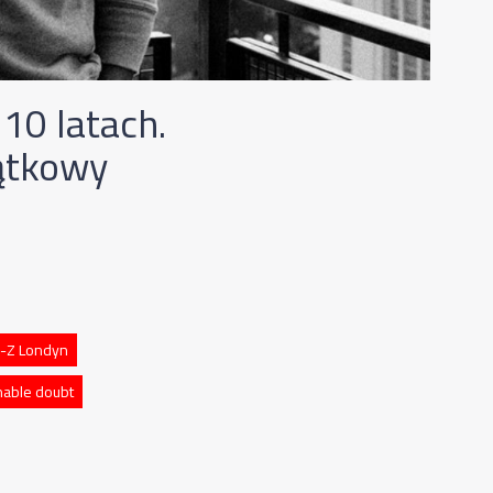
10 latach.
ątkowy
y-Z Londyn
nable doubt