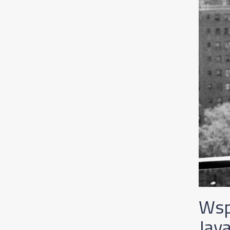
Wsp
Jay