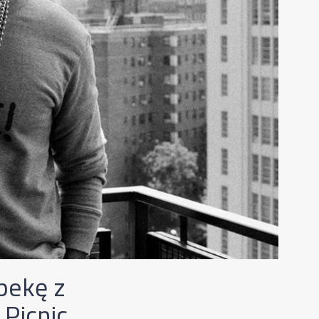
bekę z
 Picnic