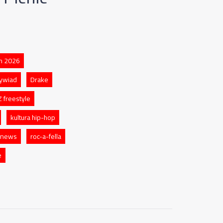
h 2026
ywiad
Drake
Z freestyle
kultura hip-hop
 news
roc-a-fella
e