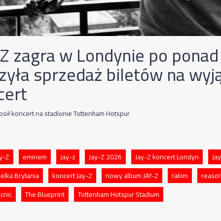
-Z zagra w Londynie po ponad 
zyła sprzedaż biletów na wyj
cert
osił koncert na stadionie Tottenham Hotspur
ay-Z
eminem
Jay-z
Jay-Z 2026
Jay-Z koncert Londyn
Ja
elka Brytania
koncert Jay-Z
nowy album JAY-Z
rakim
reaso
cnic
The Blueprint
Tottenham Hotspur Stadium