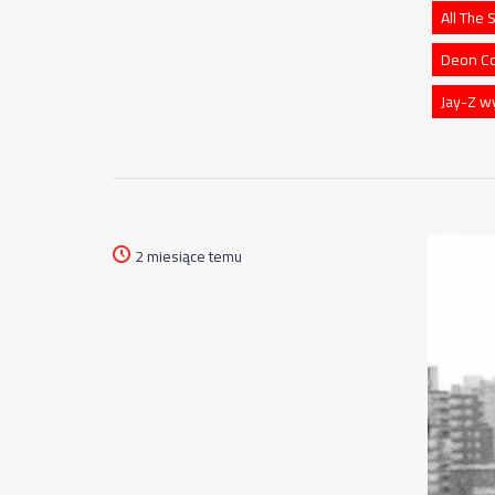
All The
Deon Co
Jay-Z w
2 miesiące temu