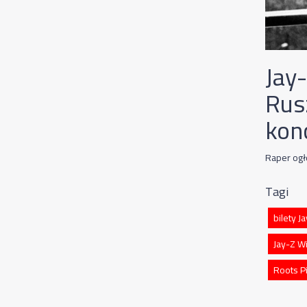
Jay
Rus
kon
Raper ogł
Tagi
bilety J
Jay-Z Wi
Roots Pi