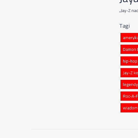
„Jay-Z na
Tagi
ameryk
Damon D
hip-hop
Jay-Z k
legendy
Roc-A-F
wiadom