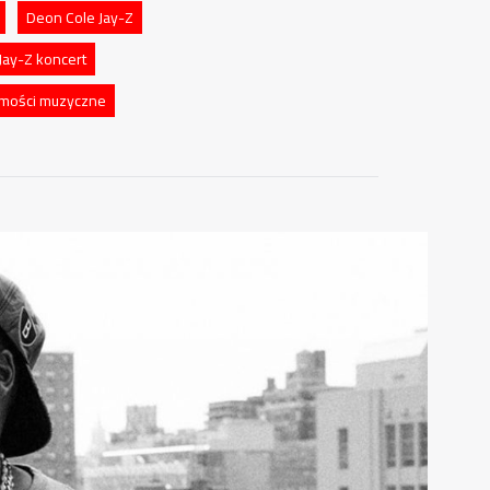
Deon Cole Jay-Z
Jay-Z koncert
mości muzyczne