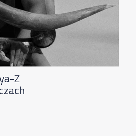
aya-Z
oczach