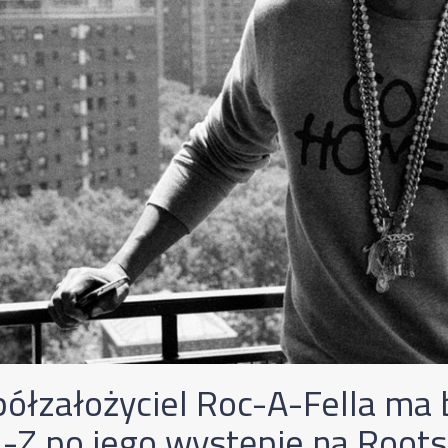
ółzałożyciel Roc-A-Fella ma 
a-Z po jego występie na Roots