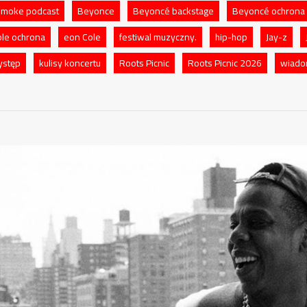
 Smoke podcast
Beyonce
Beyoncé backstage
Beyoncé ochrona
le ochrona
eon Cole
festiwal muzyczny.
hip-hop
Jay-z
ystęp
kulisy koncertu
Roots Picnic
Roots Picnic 2026
wiado