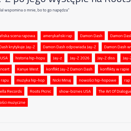
dal wspomina o mnie, bo to go napędza”
ańska scena rapowa
amerykański rap
Damon Dash
Damon Das
ash krytykuje Jay-Z
Damon Dash odpowiada Jay-Z
Damon Dash w
 USA
historia hip-hopu
Jay-z
Jay-Z 2026
Jay-Z diss
Jay-
oncert
Kanye West
konflikt Jay-Z Damon Dash
konflikty w rapie
 rapu
muzyka hip-hop
Nicki Minaj
nowości hip-hopowe
rap
ella Records
Roots Picnic
show-biznes USA
The Art Of Dialogu
ości muzyczne