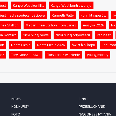
West
Kanye West konflikt
Kanye West kontrowersje
est media społecznościowe
Kenneth Petty
konflikt raperów
k
hee Stallion
Megan Thee Stallion i Tory Lanez
muzyka 2026
Nic
naj konflikt
Nicki Minaj news
Nicki Minaj odpowiedź
rap beef
ion
Roots Picnic
Roots Picnic 2026
świat hip-hopu
The Roo
nez
Tory Lanez sprawa
Tory Lanez więzienie
young money
NEWS
1 NA 1
KONKURSY
PRZESŁUCHANIE
FOTO
NAJGORSZE PYTANIA