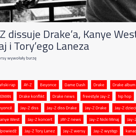
Z dissuje Drake’a, Kanye West
aj i Tory’ego Laneza
rsy wywołały burzę
ński rap
AY-Z
Beyonce
Dame Dash
Drake
Drake album
ICEMAN
Drake konflikt
Drake news
freestyle Jay-Z
hip hop
eyoncé
Jay-Z diss
Jay-Z diss Drake
Jay-Z Drake
Jay-Z dzieci
 Kanye West
Jay-Z koncert
JAY-Z news
Jay-Z Nicki Minaj
Jay-
dpowiedź
Jay-Z Tory Lanez
Jay-Z wersy
Jay-Z występ
kanad