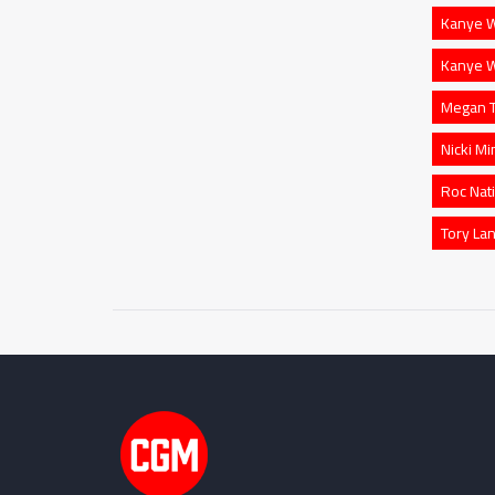
Kanye 
Kanye W
Megan T
Nicki Mi
Roc Nat
Tory La