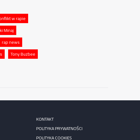
onflikt w rapie
ki Minaj
rap news
ts
Tony Buzbee
KONTAKT
POLITYKA PRYWATNOŚCI
POLITYKA COOKIES