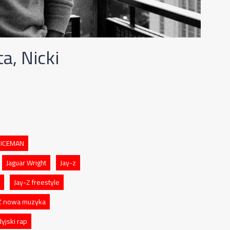
a, Nicki
 ICEMAN
Jaguar Wright
Jay-z
Jay-Z freestyle
Z nowa muzyka
yjski rap