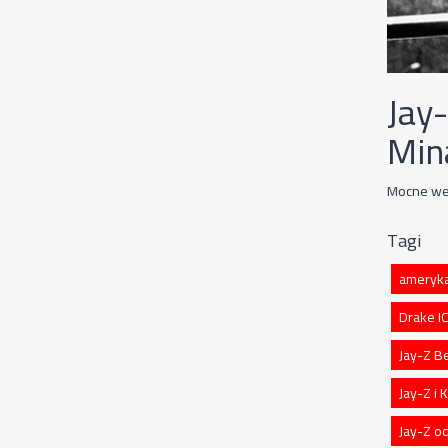
Jay-
Min
Mocne we
Tagi
ameryka
Drake 
Jay-Z B
Jay-Z i
Jay-Z o