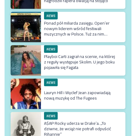
nagrodzili rapera owacją na stojąco
NEWS
Ponad pół miliarda zasięgu. Open’er
nowym liderem wśród festiwali
muzycznych w Polsce. Tuż za nim
Męskie Granie
NEWS
Playboi Carti zagrał na scenie, na której
z reguły występuje Skolim. U jego boku
pojawiła się Fagata
NEWS
Lauryn Hill i Wyclef Jean zapowiadają
nową muzykę od The Fugees
NEWS
A$AP Rocky uderza w Drake’a. „To
dziwne, że wciąż nie potrafi odpuścić
Rihannie”