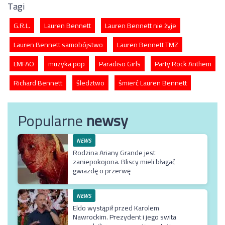
Tagi
G.R.L.
Lauren Bennett
Lauren Bennett nie żyje
Lauren Bennett samobójstwo
Lauren Bennett TMZ
LMFAO
muzyka pop
Paradiso Girls
Party Rock Anthem
Richard Bennett
śledztwo
śmierć Lauren Bennett
Popularne
newsy
NEWS
Rodzina Ariany Grande jest
zaniepokojona. Bliscy mieli błagać
gwiazdę o przerwę
NEWS
Eldo wystąpił przed Karolem
Nawrockim. Prezydent i jego swita