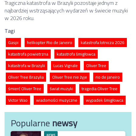
Tragiczna katastrofa w Brazylii pozostaje jednym z
najbardziej wstrząsających wydarzeń w świecie muzyki
w 2026 roku.
Tagi
Gaspi
helikopter Rio de Janeiro
katastrofa lotnicza 2026
katastrofa powietrzna
katastrofa śmigłowca
katastrofa w Brazylii
Lucas Vignale
Oliver Tree
Oliver Tree Brazylia
Oliver Tree nie żyje
rio de janeiro
śmierć Oliver Tree
świat muzyki
tragedia Oliver Tree
Victor Wao
wiadomości muzyczne
wypadek śmigłowca
Popularne
newsy
NEWS