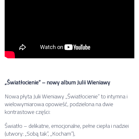
„Światłocienie” – nowy album Julii Wieniawy
Nowa płyta Julii Wieniawy „Światłocienie” to intymna i
wielowymiarowa opowieść, podzielona na dwie
kontrastowe części:
Światło – delikatne, emocjonalne, pełne ciepła i nadziei
(utwory: „Sobą tak”, „Kocham”),