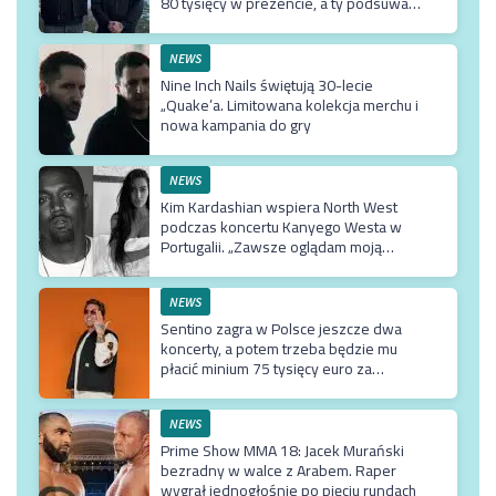
80 tysięcy w prezencie, a ty podsuwasz
mu krzywe umowy”
NEWS
Nine Inch Nails świętują 30-lecie
„Quake’a. Limitowana kolekcja merchu i
nowa kampania do gry
NEWS
Kim Kardashian wspiera North West
podczas koncertu Kanyego Westa w
Portugalii. „Zawsze oglądam moją
Northie”
NEWS
Sentino zagra w Polsce jeszcze dwa
koncerty, a potem trzeba będzie mu
płacić minium 75 tysięcy euro za
przyjazd do kraju
NEWS
Prime Show MMA 18: Jacek Murański
bezradny w walce z Arabem. Raper
wygrał jednogłośnie po pięciu rundach