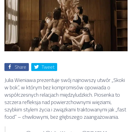
Share
Tweet
Julia Wieniawa prezentuje swój najnowszy utwór „Skoki
w bok”, w którym bez kompromisów opowiada o
współczesnych relacjach międzyludzkich. Piosenka to
szczera refleksja nad powierzchownymi więziami,
szybkim stylem życia i związkami traktowanymi jak „fast
food” – chwilowymi, bez głębszego zaangażowania.