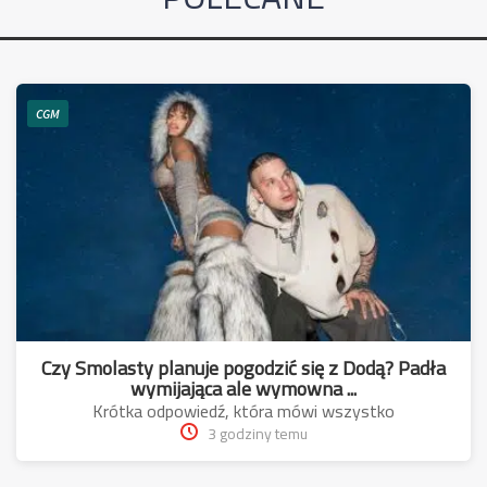
CGM
Czy Smolasty planuje pogodzić się z Dodą? Padła
wymijająca ale wymowna ...
Krótka odpowiedź, która mówi wszystko
3 godziny temu