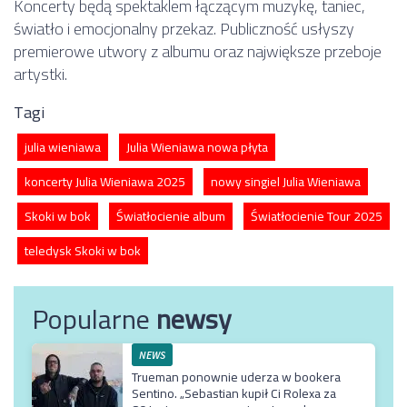
Koncerty będą spektaklem łączącym muzykę, taniec,
światło i emocjonalny przekaz. Publiczność usłyszy
premierowe utwory z albumu oraz największe przeboje
artystki.
Tagi
julia wieniawa
Julia Wieniawa nowa płyta
koncerty Julia Wieniawa 2025
nowy singiel Julia Wieniawa
Skoki w bok
Światłocienie album
Światłocienie Tour 2025
teledysk Skoki w bok
Popularne
newsy
NEWS
Trueman ponownie uderza w bookera
Sentino. „Sebastian kupił Ci Rolexa za