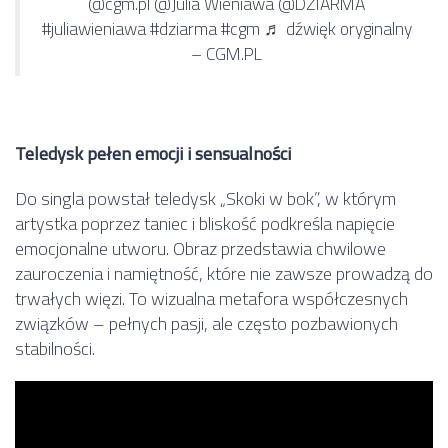
@cgm.pl
@Julia Wieniawa @DZIARMA
#juliawieniawa
#dziarma
#cgm
♬ dźwięk oryginalny
– CGM.PL
Teledysk pełen emocji i sensualności
Do singla powstał teledysk „Skoki w bok”, w którym
artystka poprzez taniec i bliskość podkreśla napięcie
emocjonalne utworu. Obraz przedstawia chwilowe
zauroczenia i namiętność, które nie zawsze prowadzą do
trwałych więzi. To wizualna metafora współczesnych
związków – pełnych pasji, ale często pozbawionych
stabilności.