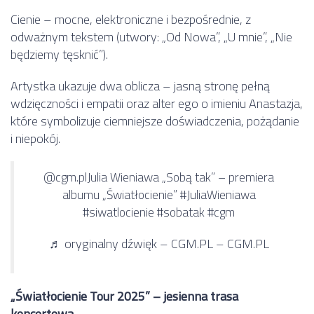
Cienie – mocne, elektroniczne i bezpośrednie, z
odważnym tekstem (utwory: „Od Nowa”, „U mnie”, „Nie
będziemy tęsknić”).
Artystka ukazuje dwa oblicza – jasną stronę pełną
wdzięczności i empatii oraz alter ego o imieniu Anastazja,
które symbolizuje ciemniejsze doświadczenia, pożądanie
i niepokój.
@cgm.pl
Julia Wieniawa „Sobą tak” – premiera
albumu „Światłocienie” #JuliaWieniawa
#siwatlocienie #sobatak #cgm
♬ oryginalny dźwięk – CGM.PL – CGM.PL
„Światłocienie Tour 2025” – jesienna trasa
koncertowa