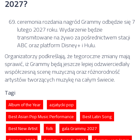
2027?
ceremonia rozdania nagród Grammy odbędzie się 7
lutego 2027 roku. Wydarzenie będzie
transmitowane na żywo za pośrednictwem stacji
ABC oraz platform Disney+ i Hulu.
Organizatorzy podkreślają, że tegoroczne zmiany mają
sprawić, iż Grammy będą jeszcze lepiej odzwierciedlały
współczesną scenę muzyczną oraz różnorodność
artystów tworzących muzykę na całym świecie.
Tagi
Album of the Year
azjatycki pop
Best Asian Pop Music Performance
Best Latin Song
Best New Artist
folk
gala Grammy 2027