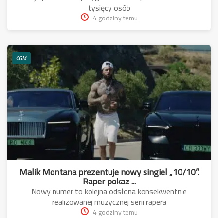
tysięcy osób
4 godziny temu
CGM
Malik Montana prezentuje nowy singiel „10/10”.
Raper pokaz ...
Nowy numer to kolejna odsłona konsekwentnie
realizowanej muzycznej serii rapera
4 godziny temu