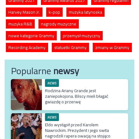
Grammy 2027
Grammy Awards 2027
Grammy regulamin
Harvey Mason Jr.
k-pop
muzyka latynoska
muzyka R&B
nagrody muzyczne
nowe kategorie Grammy
przemysł muzyczny
Recording Academy
statuetki Grammy
zmiany w Grammy
Popularne
newsy
NEWS
Rodzina Ariany Grande jest
zaniepokojona. Bliscy mieli błagać
gwiazdę o przerwę
NEWS
Eldo wystąpił przed Karolem
Nawrockim. Prezydent i jego swita
nagrodzili rapera owacją na stojąco