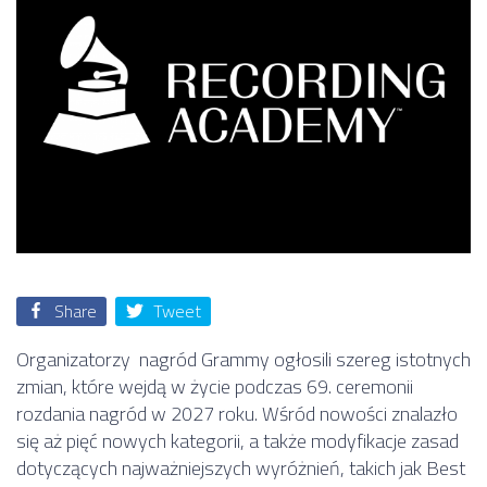
Share
Tweet
Organizatorzy nagród Grammy ogłosili szereg istotnych
zmian, które wejdą w życie podczas 69. ceremonii
rozdania nagród w 2027 roku. Wśród nowości znalazło
się aż pięć nowych kategorii, a także modyfikacje zasad
dotyczących najważniejszych wyróżnień, takich jak Best