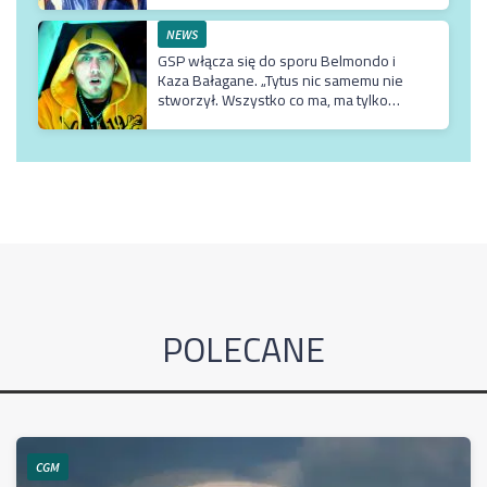
NEWS
GSP włącza się do sporu Belmondo i
Kaza Bałagane. „Tytus nic samemu nie
stworzył. Wszystko co ma, ma tylko
dzięki matce, która jest usadowiona w
TVN-ie”
POLECANE
CGM