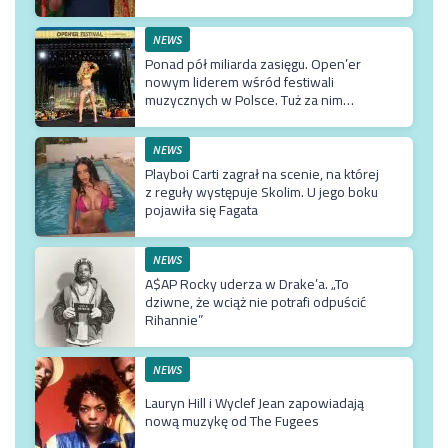
NEWS
Ponad pół miliarda zasięgu. Open’er
nowym liderem wśród festiwali
muzycznych w Polsce. Tuż za nim
Męskie Granie
NEWS
Playboi Carti zagrał na scenie, na której
z reguły występuje Skolim. U jego boku
pojawiła się Fagata
NEWS
A$AP Rocky uderza w Drake’a. „To
dziwne, że wciąż nie potrafi odpuścić
Rihannie”
NEWS
Lauryn Hill i Wyclef Jean zapowiadają
nową muzykę od The Fugees