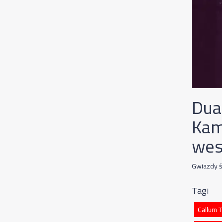
Dua 
Kam
wes
Gwiazdy ś
Tagi
Callum 