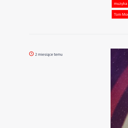
muzyka
Tom Mor
2 miesiące temu