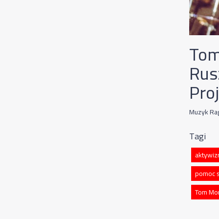
Tom
Rus
Pro
Muzyk Rag
Tagi
aktywi
pomoc 
Tom Mor