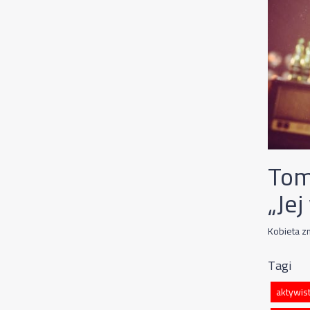
Tom
„Jej
Kobieta z
Tagi
aktywis