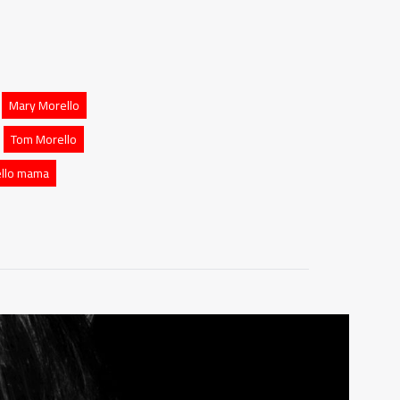
Mary Morello
Tom Morello
llo mama