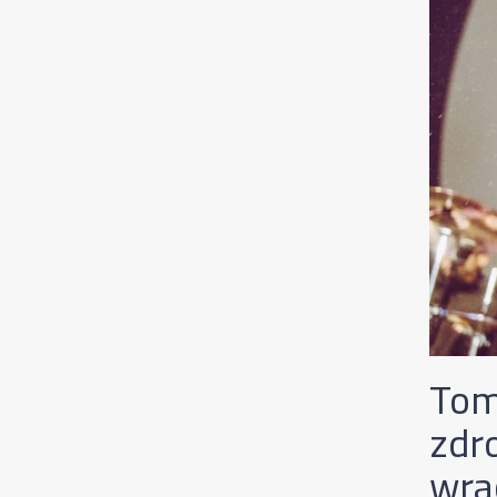
Tom
zdr
wra