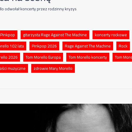
lo odwołał koncerty przez rodzinny kryzys
l Pinkpop
gitarzysta Rage Against The Machine
koncerty rockowe
rello 102 lata
Pinkpop 2026
Rage Against The Machine
Rock
ello 2026
Tom Morello Europa
Tom Morello koncerty
Tom More
ości muzyczne
zdrowie Mary Morello