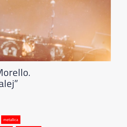
orello.
alej”
metallica