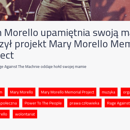
 Morello upamiętnia swoją 
zył projekt Mary Morello Mem
ject
e Against The Machnie oddaje hołd swojej mamie
zm
Mary Morello
Mary Morello Memorial Project
muzyka
org
społeczna
Power To The People
prawa człowieka
Rage Against
ello
wolontariat