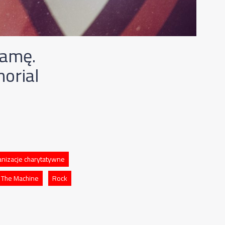
mamę.
orial
anizacje charytatywne
 The Machine
Rock