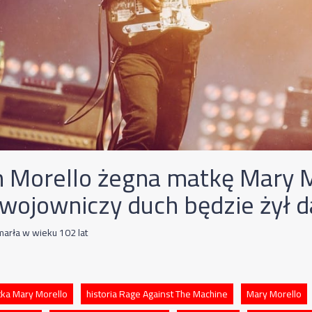
 Morello żegna matkę Mary M
 wojowniczy duch będzie żył d
marła w wieku 102 lat
tka Mary Morello
historia Rage Against The Machine
Mary Morello