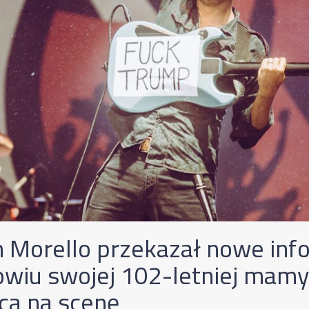
 Morello przekazał nowe inf
owiu swojej 102-letniej mam
ca na scenę