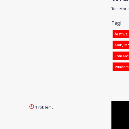
Tom Morel
Tagi
festiwa
Mary Mo
Tom Mor
wiadom
1 rok temu