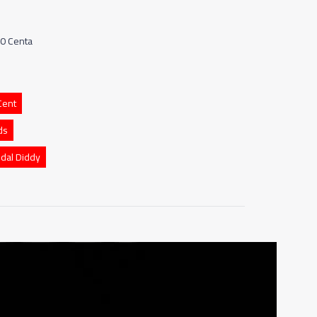
50 Centa
Cent
ds
dal Diddy