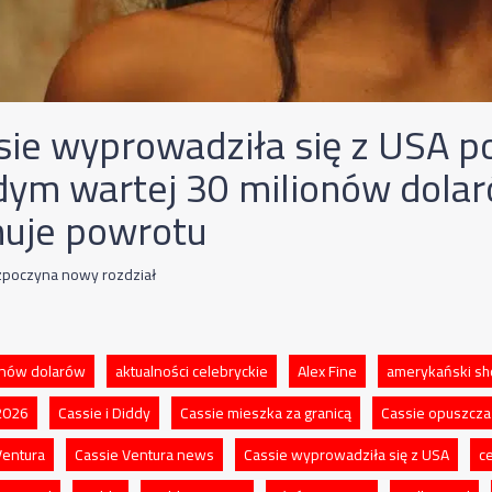
sie wyprowadziła się z USA p
dym wartej 30 milionów dolar
nuje powrotu
zpoczyna nowy rozdział
onów dolarów
aktualności celebryckie
Alex Fine
amerykański s
2026
Cassie i Diddy
Cassie mieszka za granicą
Cassie opuszcz
Ventura
Cassie Ventura news
Cassie wyprowadziła się z USA
c