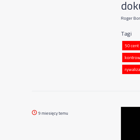
dok
Roger Bond
Tagi
50 cent
kontrow
rywaliz
9 miesięcy temu