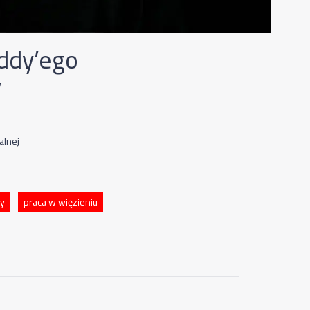
iddy’ego
w
alnej
dy
praca w więzieniu