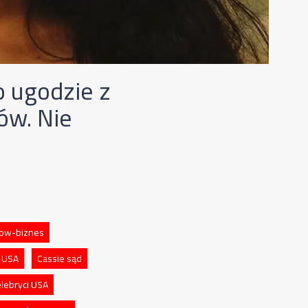
o ugodzie z
ów. Nie
how-biznes
a USA
Cassie sąd
elebryci USA