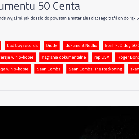
umentu 50 Centa
s wyjaśnił, jak doszło do powstania materiału i dlaczego trafił on do rąk 
bad boy records
Diddy
dokument Netflix
konflikt Diddy 50 
ersje w hip-hopie
nagrania dokumentalne
rap USA
Roger Bon
acja w hip-hopie
Sean Combs
Sean Combs: The Reckoning
skan