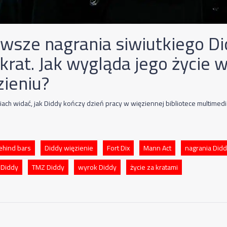
rwsze nagrania siwiutkiego D
krat. Jak wygląda jego życie 
zieniu?
iach widać, jak Diddy kończy dzień pracy w więziennej bibliotece multimedi
ehind bars
Diddy więzienie
Fort Dix
Mann Act
nagrania Did
 Diddy
TMZ Diddy
wyrok Diddy
życie za kratami