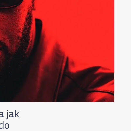
a jak
 do