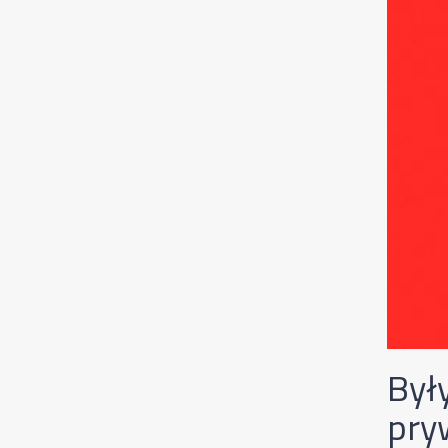
Był
pry