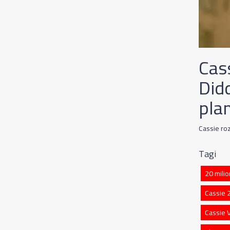
Cas
Did
pla
Cassie ro
Tagi
20 mili
Cassie 
Cassie 