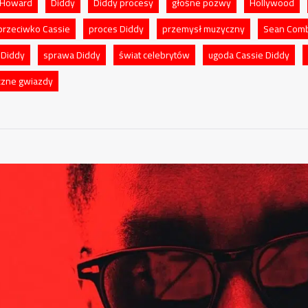
 Howard
Diddy
Diddy procesy
głośne pozwy
Hollywood
rzeciwko Cassie
proces Diddy
przemysł muzyczny
Sean Com
 Diddy
sprawa Diddy
świat celebrytów
ugoda Cassie Diddy
czne gwiazdy