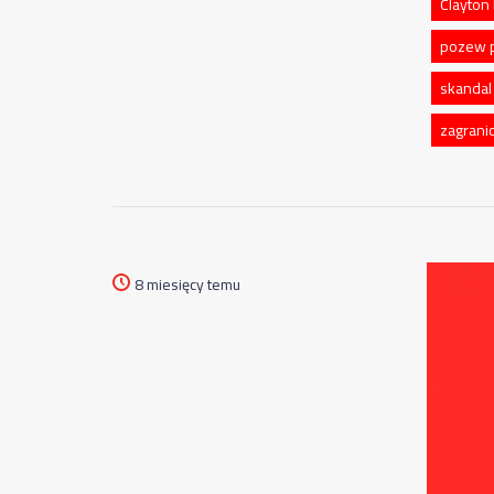
Clayton
pozew p
skandal
zagrani
8 miesięcy temu