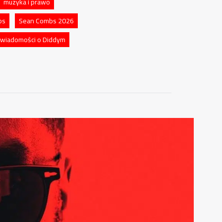
muzyka i prawo
bs
Sean Combs 2026
wiadomości o Diddym