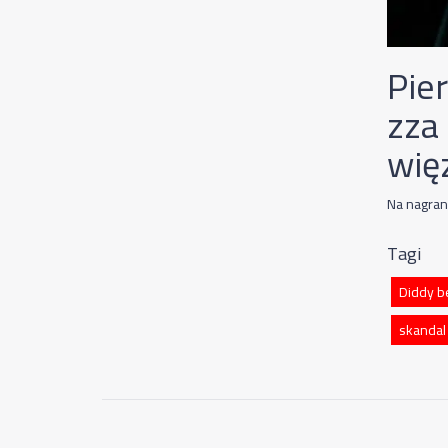
Pie
zza 
wię
Na nagran
Tagi
Diddy b
skandal