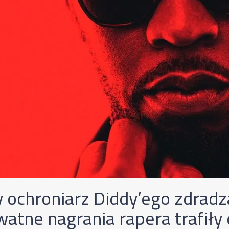
y ochroniarz Diddy’ego zdradz
watne nagrania rapera trafiły