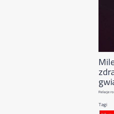
Mil
zdr
gwi
Relacje r
Tagi