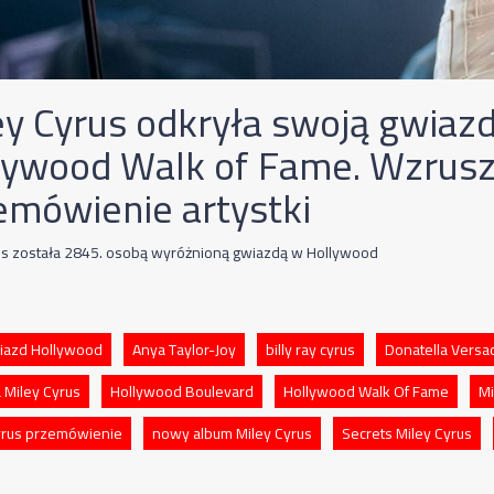
ey Cyrus odkryła swoją gwiaz
lywood Walk of Fame. Wzrusz
emówienie artystki
us została 2845. osobą wyróżnioną gwiazdą w Hollywood
wiazd Hollywood
Anya Taylor-Joy
billy ray cyrus
Donatella Versa
 Miley Cyrus
Hollywood Boulevard
Hollywood Walk Of Fame
Mi
yrus przemówienie
nowy album Miley Cyrus
Secrets Miley Cyrus