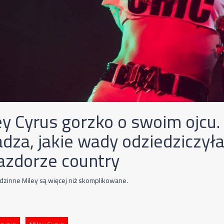
ey Cyrus gorzko o swoim ojcu.
adza, jakie wady odziedziczył
azdorze country
odzinne Miley są więcej niż skomplikowane.