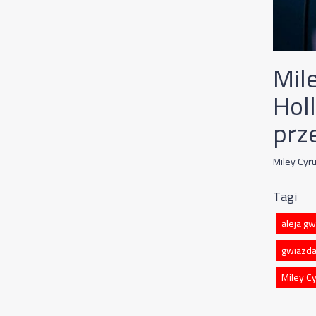
Mil
Hol
prz
Miley Cyr
Tagi
aleja g
gwiazda
Miley C