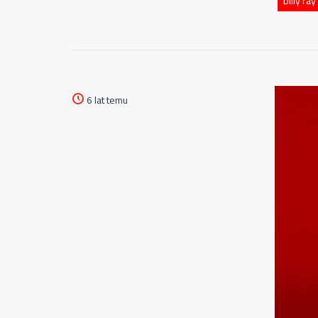
billy ray
6 lat temu