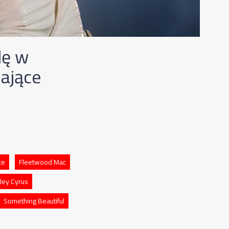
dę w
ające
ce
Fleetwood Mac
ley Cyrus
Something Beautiful