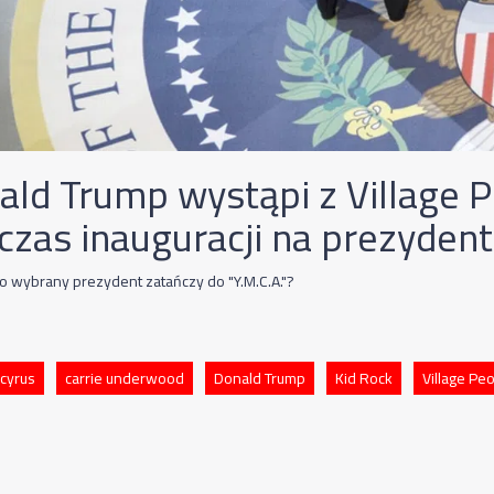
ald Trump wystąpi z Village 
czas inauguracji na prezydent
o wybrany prezydent zatańczy do "Y.M.C.A."?
 cyrus
carrie underwood
Donald Trump
Kid Rock
Village Pe