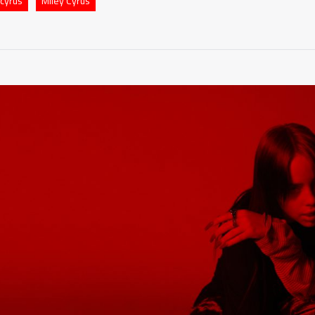
 cyrus
Miley Cyrus