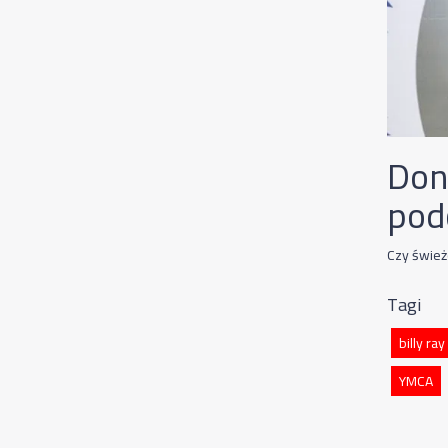
Don
pod
Czy śwież
Tagi
billy ray
YMCA