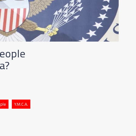
People
a?
ople
Y.M.C.A.