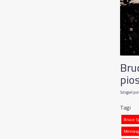
Bru
pio
Singiel po
Tagi
Bruce S
Minneap