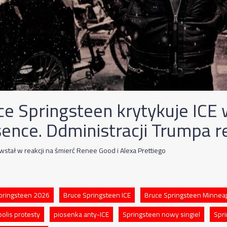
ce Springsteen krytykuje ICE
sence. Ddministracji Trumpa r
wstał w reakcji na śmierć Renee Good i Alexa Prettiego
pringsteen 2026
Bruce Springsteen ICE
Bruce Springsteen Minneap
olis protesty
piosenka anty-ICE
Springsteen nowy singiel
Spr