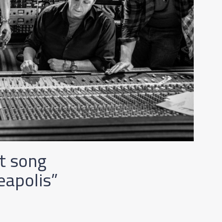
t song
eapolis”