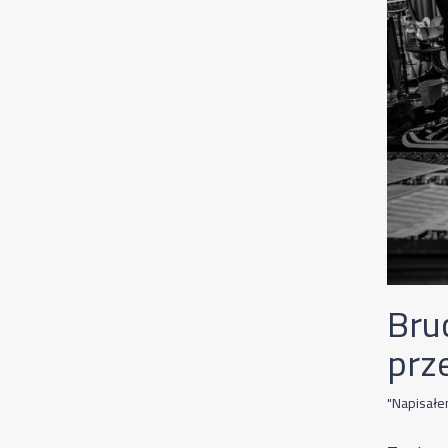
Bru
prz
"Napisałe