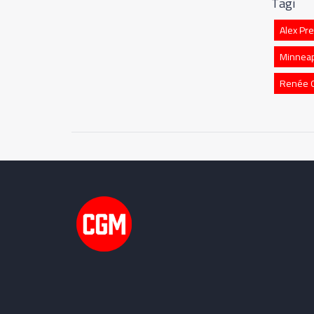
Tagi
Alex Pre
Minneap
Renée 