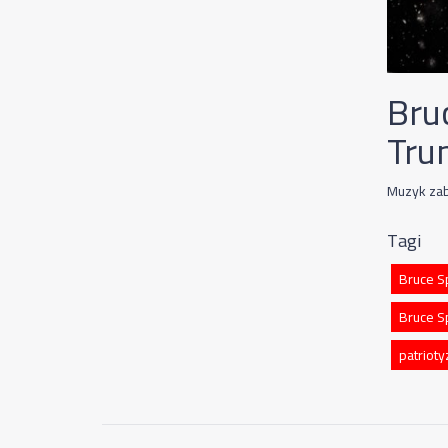
Bru
Tru
Muzyk zab
Tagi
Bruce S
Bruce S
patriot