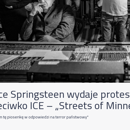
ce Springsteen wydaje protes
eciwko ICE – „Streets of Minn
m tę piosenkę w odpowiedzi na terror państwowy"