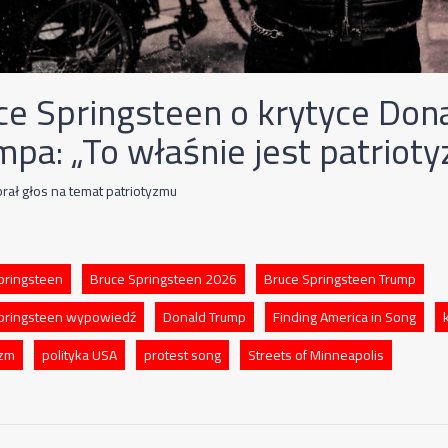
ce Springsteen o krytyce Don
mpa: „To właśnie jest patriot
rał głos na temat patriotyzmu
pringsteen
Bruce Springsteen 2026
Bruce Springsteen Trump
pringsteen wypowiedź
Donald Trump
Finding America in Song
yzm
polityka USA
protest song
Streets of Minneapolis