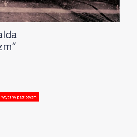
alda
yzm”
krytyczny patriotyzm