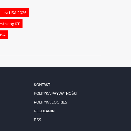
ltura USA 2026
est song ICE
USA
KONTAKT
POLITYKA PRYWATNOŚCI
POLITYKA COOKIES
REGULAMIN
RSS