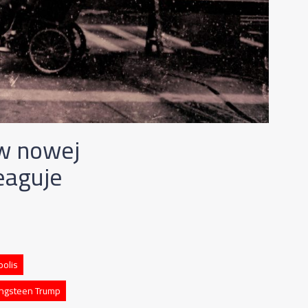
 w nowej
eaguje
olis
ingsteen Trump