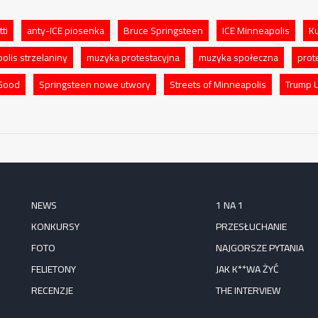
tti
anty-ICE piosenka
Bruce Springsteen
ICE Minneapolis
Ku
olis strzelaniny
muzyka protestacyjna
muzyka społeczna
prot
Good
Springsteen nowe utwory
Streets of Minneapolis
Trump 
NEWS
1 NA 1
KONKURSY
PRZESŁUCHANIE
FOTO
NAJGORSZE PYTANIA
FELIETONY
JAK K**WA ŻYĆ
RECENZJE
THE INTERVIEW