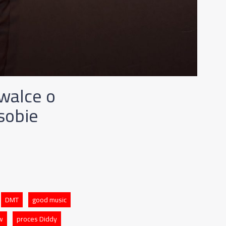
 walce o
 sobie
DMT
good music
w
proces Diddy