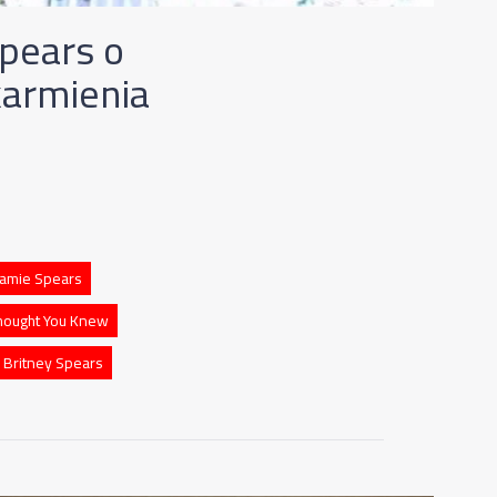
Spears o
karmienia
Jamie Spears
Thought You Knew
e Britney Spears