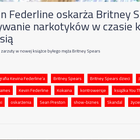
in Federline oskarża Britney 
ywanie narkotyków w czasie 
sią
 zarzuty w nowej książce byłego męża Britney Spears
rafia Kevina Federline’a
Britney Spears
Britney Spears dzieci
James
Kevin Federline
Kokaina
kontrowersje
książka You 
ki
oskarżenia
Sean Preston
show-biznes
Skandal
życi