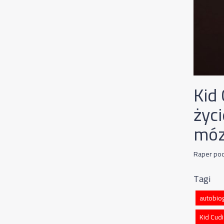
Kid
życi
móz
Raper podk
Tagi
autobiog
Kid Cudi