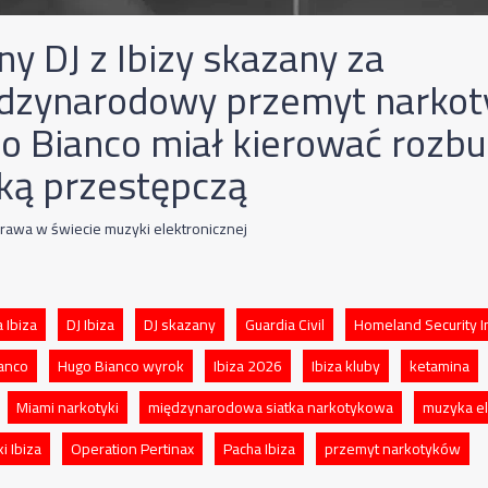
ny DJ z Ibizy skazany za
dzynarodowy przemyt narkot
o Bianco miał kierować roz
tką przestępczą
rawa w świecie muzyki elektronicznej
 Ibiza
DJ Ibiza
DJ skazany
Guardia Civil
Homeland Security I
anco
Hugo Bianco wyrok
Ibiza 2026
Ibiza kluby
ketamina
Miami narkotyki
międzynarodowa siatka narkotykowa
muzyka el
i Ibiza
Operation Pertinax
Pacha Ibiza
przemyt narkotyków