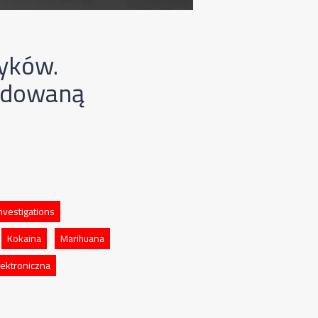
yków.
budowaną
nvestigations
Kokaina
Marihuana
ektroniczna