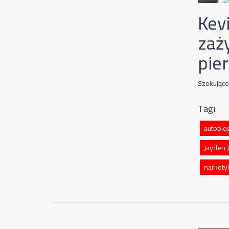
Kev
zaż
pier
Szokujące
Tagi
autobiog
Jayden 
narkoty