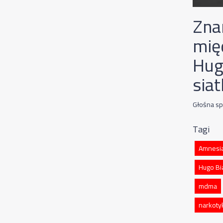
Zna
mię
Hug
sia
Głośna sp
Tagi
Amnesia
Hugo Bi
mdma
narkotyk