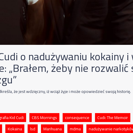
 Cudi o nadużywaniu kokainy i
e: „Brałem, żeby nie rozwalić
gu”
reśla, że jest wdzięczny, iż wciąż żyje i może opowiedzieć swoją historię.
rafia Kid Cudi
CBS Mornings
consequence
Cudi: The Memoir
Kokaina
lsd
Marihuana
mdma
nadużywanie narkotykó