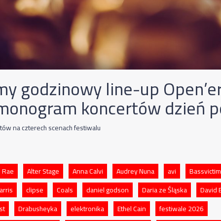
y godzinowy line-up Open’er
monogram koncertów dzień p
tów na czterech scenach festiwalu
 Rae
Alter Stage
Anna Calvi
Audrey Nuna
avi
Bassvictim
arris
clipse
Coals
daniel godson
Daria ze Śląska
David 
st
Drabusheyka
elektronika
Ethel Cain
festiwale 2026