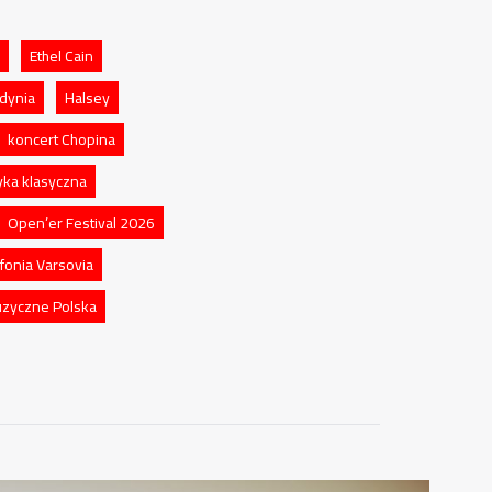
Ethel Cain
dynia
Halsey
koncert Chopina
ka klasyczna
Open’er Festival 2026
fonia Varsovia
zyczne Polska