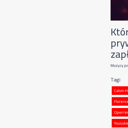
Któ
pry
zapł
Muzycy po
Tagi
Calvin H
Florenc
Open'er
Yousuke