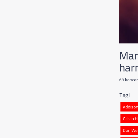
Mam
har
69 koncer
Tagi
Addison
Calvin H
Don We