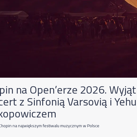
pin na Open’erze 2026. Wyją
ert z Sinfonią Varsovią i Yeh
kopowiczem
Chopin na największym festiwalu muzycznym w Polsce