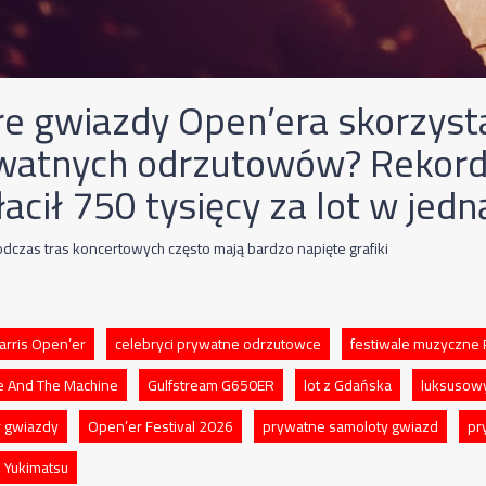
re gwiazdy Open’era skorzyst
watnych odrzutowów? Rekord
acił 750 tysięcy za lot w jedn
dczas tras koncertowych często mają bardzo napięte grafiki
arris Open’er
celebryci prywatne odrzutowce
festiwale muzyczne 
e And The Machine
Gulfstream G650ER
lot z Gdańska
luksusowy
 gwiazdy
Open’er Festival 2026
prywatne samoloty gwiazd
pr
 Yukimatsu