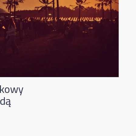
tkowy
udą