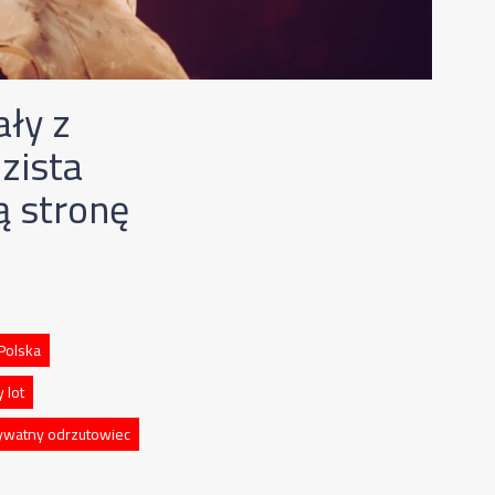
ały z
zista
ą stronę
Polska
 lot
ywatny odrzutowiec