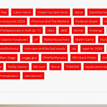
 Rae
Calvin Harris
Chopin na Open'erze
clipse
David Byrne
le muzyczne 2026
Florence And The Machine
fryderyk chopin
G
t fortepianowy e-moll op. 11
idles
JADE
Jennie
Kneecap
o Gdynia-Kosakowo
LP
Marta Kluczyńska
Martin Garrix
muzy
symfoniczna
nick cave and the bad seeds
oki
open'er 2026
Main Stage
peggy gou
PinkPantheress
PKO Bank Polski
Sin
e
Teddy Swims
the cure
the xx
TOMORA
wydarzenia mu
Prokopowicz
zara larsson