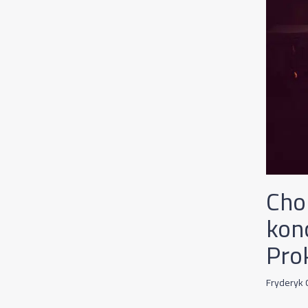
Cho
konc
Pro
Fryderyk 