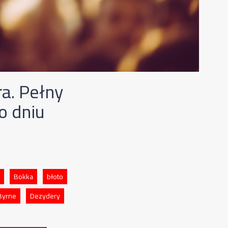
a. Pełny
o dniu
Bokka
błoto
Byrne
Dezydery