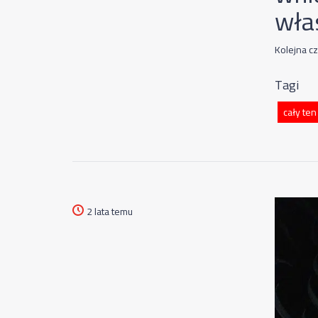
wła
Kolejna c
Tagi
cały ten
2 lata temu