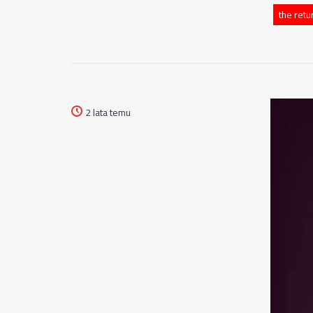
the retu
2 lata temu