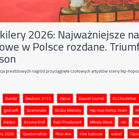
kilery 2026: Najważniejsze na
owe w Polsce rozdane. Trium
son
ja prestiżowych nagród przyciągnęła czołowych artystów sceny hip-hopo
Bambi
Bedoes 2115
clipse
Dawid Szynol
DJ ChedeRac
god.wifi
Grammatik
Gruby Mielzky
Hip Hop Kemp Team
H
Kiełpo
Kosma Król
Kubi Producent
Młody West
oki
Pe
ery 2026
Quebonafide
Rico Ace
rów babicze
sobel
Tac