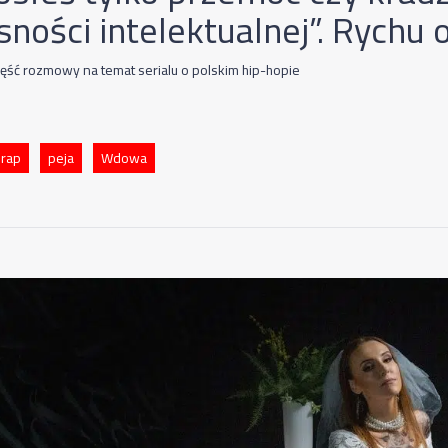
sności intelektualnej”. Rychu
zęść rozmowy na temat serialu o polskim hip-hopie
 rap
peja
Wdowa