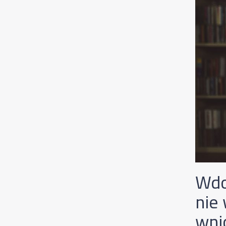
Wdo
nie
wni