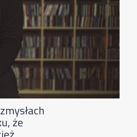
 zmysłach
u, że
ież