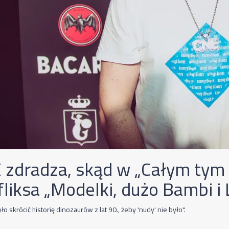
 zdradza, skąd w „Całym tym 
fliksa „Modelki, dużo Bambi i 
ło skrócić historię dinozaurów z lat 90., żeby 'nudy' nie było".