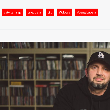
cały ten rap
cne. peja
Lilu
Wdowa
Young Leosia