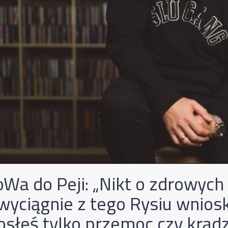
Wa do Peji: „Nikt o zdrowych
 wyciągnie z tego Rysiu wniosk
osłeś tylko przemoc czy kradz