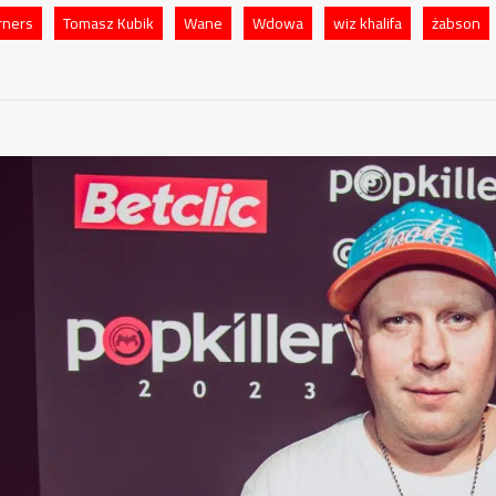
rners
Tomasz Kubik
Wane
Wdowa
wiz khalifa
żabson