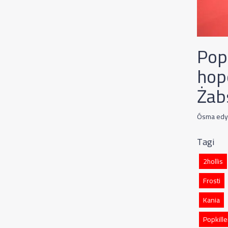
Pop
hop
Żab
Ósma edyc
Tagi
2hollis
Frosti
Kania
Popkill