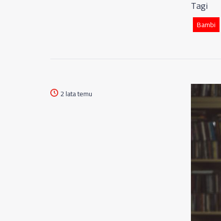
Tagi
Bambi
2 lata temu