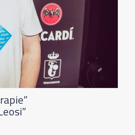
rapie”
Leosi”