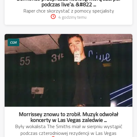
podczas live’a. &#822 ...
Raper chce skorzystać z pomocy specjalisty
4 godziny temu
CGM
Morrissey znowu to zrobił. Muzyk odwołał
koncerty w Las Vegas zaledwie ...
Były wokalista The Smiths miał w sierpniu wystąpić
podczas czterodniowej rezydencji w Las Vegas