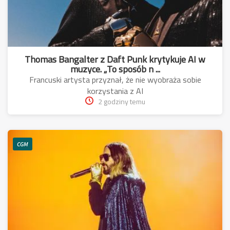
Thomas Bangalter z Daft Punk krytykuje AI w
muzyce. „To sposób n ...
Francuski artysta przyznał, że nie wyobraża sobie
korzystania z AI
2 godziny temu
CGM