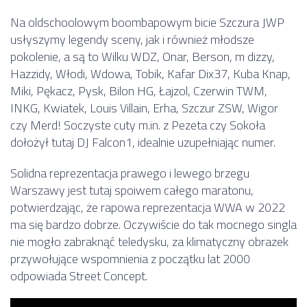
Na oldschoolowym boombapowym bicie Szczura JWP
usłyszymy legendy sceny, jak i również młodsze
pokolenie, a są to Wilku WDZ, Onar, Berson, m dizzy,
Hazzidy, Włodi, Wdowa, Tobik, Kafar Dix37, Kuba Knap,
Miki, Pękacz, Pysk, Bilon HG, Łajzol, Czerwin TWM,
INKG, Kwiatek, Louis Villain, Erha, Szczur ZSW, Wigor
czy Merd! Soczyste cuty m.in. z Pezeta czy Sokoła
dołożył tutaj DJ Falcon1, idealnie uzupełniając numer.
Solidna reprezentacja prawego i lewego brzegu
Warszawy jest tutaj spoiwem całego maratonu,
potwierdzając, że rapowa reprezentacja WWA w 2022
ma się bardzo dobrze. Oczywiście do tak mocnego singla
nie mogło zabraknąć teledysku, za klimatyczny obrazek
przywołujące wspomnienia z początku lat 2000
odpowiada Street Concept.