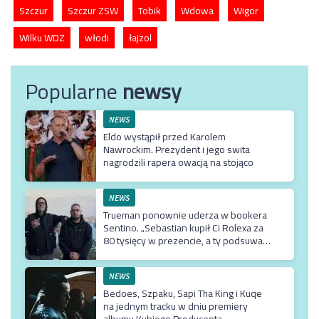
Szczur
Szczur ZSW
Tobik
Wdowa
Wigor
Wilku WDZ
włodi
łajzol
Popularne
newsy
NEWS
Eldo wystąpił przed Karolem
Nawrockim. Prezydent i jego swita
nagrodzili rapera owacją na stojąco
NEWS
Trueman ponownie uderza w bookera
Sentino. „Sebastian kupił Ci Rolexa za
80 tysięcy w prezencie, a ty podsuwasz
mu krzywe umowy”
NEWS
Bedoes, Szpaku, Sapi Tha King i Kuqe
na jednym tracku w dniu premiery
albumu Kubiego Producenta