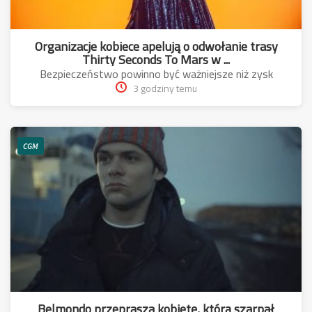
Organizacje kobiece apelują o odwołanie trasy
Thirty Seconds To Mars w ...
Bezpieczeństwo powinno być ważniejsze niż zysk
3 godziny temu
CGM
Belmondo przeprasza kobietę, którą szarpał