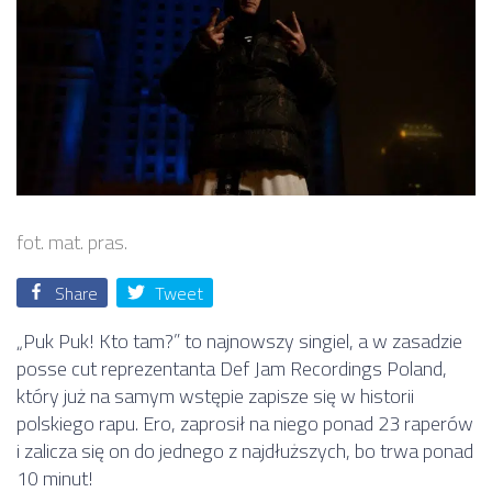
fot. mat. pras.
Share
Tweet
„Puk Puk! Kto tam?” to najnowszy singiel, a w zasadzie
posse cut reprezentanta Def Jam Recordings Poland,
który już na samym wstępie zapisze się w historii
polskiego rapu. Ero, zaprosił na niego ponad 23 raperów
i zalicza się on do jednego z najdłuższych, bo trwa ponad
10 minut!