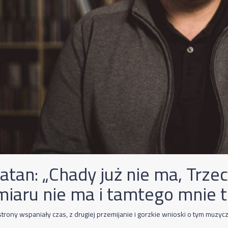
atan: „Chady już nie ma, Trze
iaru nie ma i tamtego mnie t
strony wspaniały czas, z drugiej przemijanie i gorzkie wnioski o tym muzyc