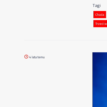
Tagi
Chada
Trzeci 
4 lata temu