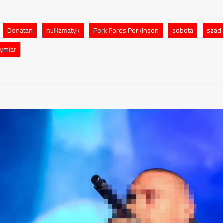
Donatan
nullizmatyk
Pork Pores Porkinson
sobota
szad
wymiar