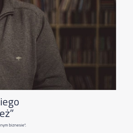
ciego
eż”
znym biznesie".