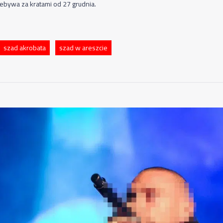
ebywa za kratami od 27 grudnia.
szad akrobata
szad w areszcie