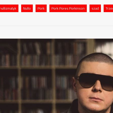
nullizmatyk
Nullo
Pork
Pork Pores Porkinson
szad
Trze