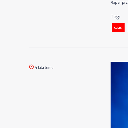
Raper prz
Tagi
szad
4 lata temu