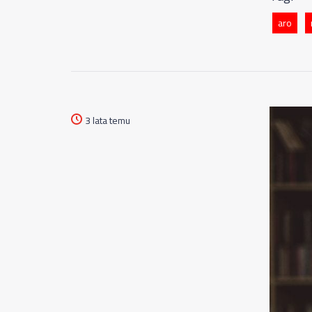
aro
3 lata temu