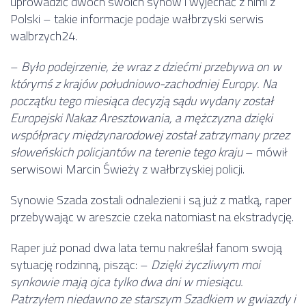
uprowadzić dwóch swoich synów i wyjechać z nimi z
Polski – takie informacje podaje wałbrzyski serwis
walbrzych24.
–
Było podejrzenie, że wraz z dziećmi przebywa on w
którymś z krajów południowo-zachodniej Europy. Na
początku tego miesiąca decyzją sądu wydany został
Europejski Nakaz Aresztowania, a mężczyzna dzięki
współpracy międzynarodowej został zatrzymany przez
słoweńskich policjantów na terenie tego kraju
– mówił
serwisowi Marcin Świeży z wałbrzyskiej policji.
Synowie Szada zostali odnalezieni i są już z matką, raper
przebywając w areszcie czeka natomiast na ekstradycję.
Raper już ponad dwa lata temu nakreślał fanom swoją
sytuację rodzinną, pisząc: –
Dzięki życzliwym moi
synkowie mają ojca tylko dwa dni w miesiącu.
Patrzyłem niedawno ze starszym Szadkiem w gwiazdy i