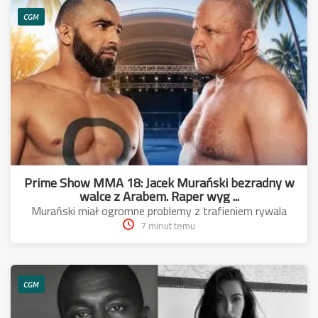
CGM
Prime Show MMA 18: Jacek Murański bezradny w
walce z Arabem. Raper wyg ...
Murański miał ogromne problemy z trafieniem rywala
7 minut temu
CGM