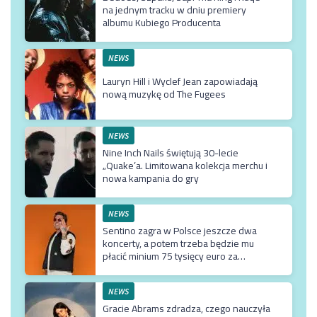
na jednym tracku w dniu premiery
albumu Kubiego Producenta
NEWS
Lauryn Hill i Wyclef Jean zapowiadają
nową muzykę od The Fugees
NEWS
Nine Inch Nails świętują 30-lecie
„Quake’a. Limitowana kolekcja merchu i
nowa kampania do gry
NEWS
Sentino zagra w Polsce jeszcze dwa
koncerty, a potem trzeba będzie mu
płacić minium 75 tysięcy euro za
przyjazd do kraju
NEWS
Gracie Abrams zdradza, czego nauczyła