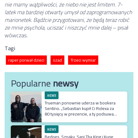
nie mamy wątpliwości, że niebo nie jest limitem. 7-
latek ma bardziej otwarty umysł od zaprogramowanych
marionetek. Bądźcie przygotowani, że będą teraz robić
ze mnie psychola, uciszać i niszczyć mnie dalej
– pisał
wówczas.
Tagi
raper porwał dzieci
szad
Trzeci wymiar
Popularne
newsy
NEWS
Trueman ponownie uderza w bookera
Sentino. „Sebastian kupił Ci Rolexa za
80 tysięcy w prezencie, a ty podsuwasz
mu krzywe umowy”
NEWS
Bedoes, Szpaku, Sapi Tha King i Kuqe