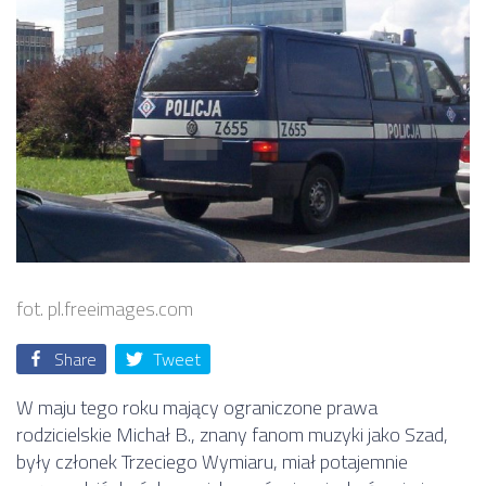
fot. pl.freeimages.com
Share
Tweet
W maju tego roku mający ograniczone prawa
rodzicielskie Michał B., znany fanom muzyki jako Szad,
były członek Trzeciego Wymiaru, miał potajemnie