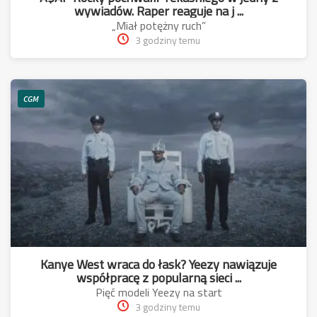
wywiadów. Raper reaguje na j ...
„Miał potężny ruch”
3 godziny temu
CGM
Kanye West wraca do łask? Yeezy nawiązuje
współpracę z popularną sieci ...
Pięć modeli Yeezy na start
3 godziny temu