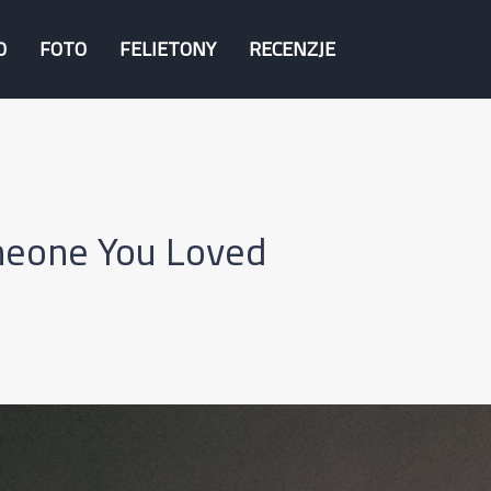
O
FOTO
FELIETONY
RECENZJE
meone You Loved