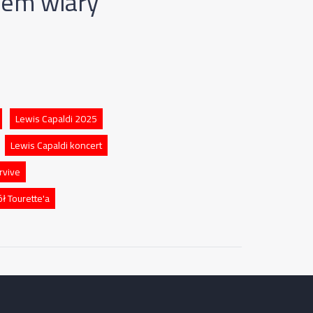
kiem wiary
Lewis Capaldi 2025
Lewis Capaldi koncert
rvive
ł Tourette'a