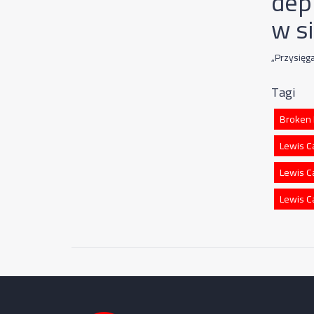
dep
w s
„Przysięg
Tagi
Broken 
Lewis C
Lewis Ca
Lewis C