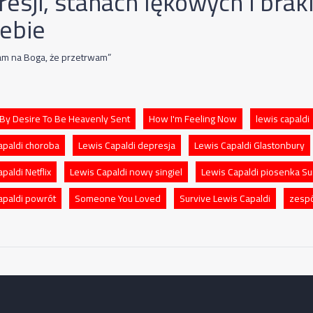
resji, stanach lękowych i bra
iebie
am na Boga, że przetrwam”
By Desire To Be Heavenly Sent
How I'm Feeling Now
lewis capaldi
apaldi choroba
Lewis Capaldi depresja
Lewis Capaldi Glastonbury
paldi Netflix
Lewis Capaldi nowy singiel
Lewis Capaldi piosenka Su
apaldi powrót
Someone You Loved
Survive Lewis Capaldi
zespó