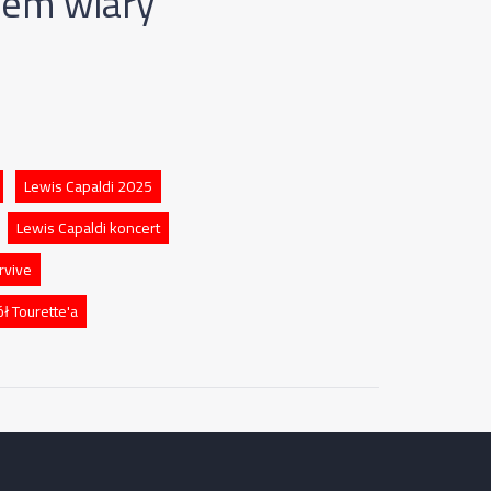
kiem wiary
Lewis Capaldi 2025
Lewis Capaldi koncert
rvive
ł Tourette'a