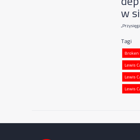
dep
w s
„Przysięg
Tagi
Broken 
Lewis C
Lewis Ca
Lewis C