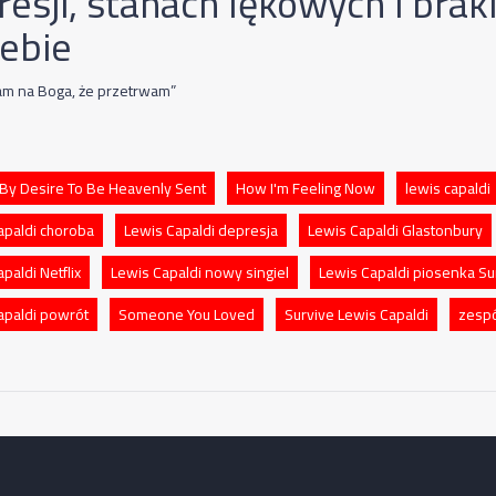
resji, stanach lękowych i bra
iebie
am na Boga, że przetrwam”
By Desire To Be Heavenly Sent
How I'm Feeling Now
lewis capaldi
apaldi choroba
Lewis Capaldi depresja
Lewis Capaldi Glastonbury
paldi Netflix
Lewis Capaldi nowy singiel
Lewis Capaldi piosenka Su
apaldi powrót
Someone You Loved
Survive Lewis Capaldi
zespó