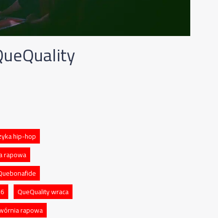
QueQuality
yka hip-hop
na rapowa
Quebonafide
26
QueQuality wraca
wórnia rapowa