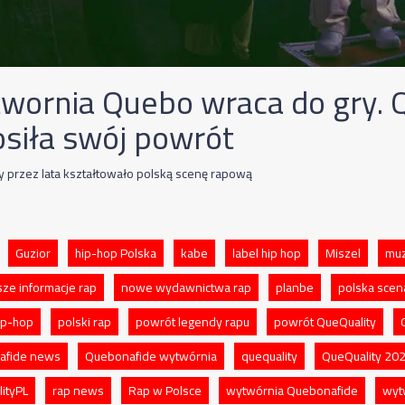
wornia Quebo wraca do gry. 
osiła swój powrót
y przez lata kształtowało polską scenę rapową
Guzior
hip-hop Polska
kabe
label hip hop
Miszel
muz
ze informacje rap
nowe wydawnictwa rap
planbe
polska sce
hip-hop
polski rap
powrót legendy rapu
powrót QueQuality
afide news
Quebonafide wytwórnia
quequality
QueQuality 20
ityPL
rap news
Rap w Polsce
wytwórnia Quebonafide
wyt