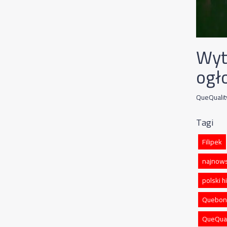
Wyt
ogł
QueQualit
Tagi
Filipek
najnows
polski 
Quebon
QueQual