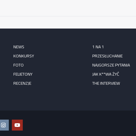
NEWS
1 NA 1
KONKURSY
PRZESŁUCHANIE
FOTO
NAJGORSZE PYTANIA
FELIETONY
JAK K**WA ŻYĆ
RECENZJE
THE INTERVIEW
ook
Instagram
YouTube