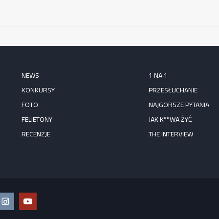
NEWS
1 NA 1
KONKURSY
PRZESŁUCHANIE
FOTO
NAJGORSZE PYTANIA
FELIETONY
JAK K**WA ŻYĆ
RECENZJE
THE INTERVIEW
ook
Instagram
YouTube