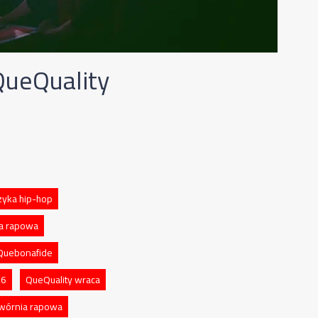
QueQuality
yka hip-hop
na rapowa
Quebonafide
26
QueQuality wraca
wórnia rapowa