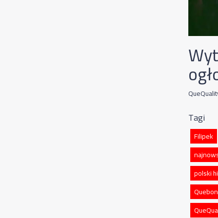
Wyt
ogł
QueQualit
Tagi
Filipek
najnows
polski 
Quebon
QueQual