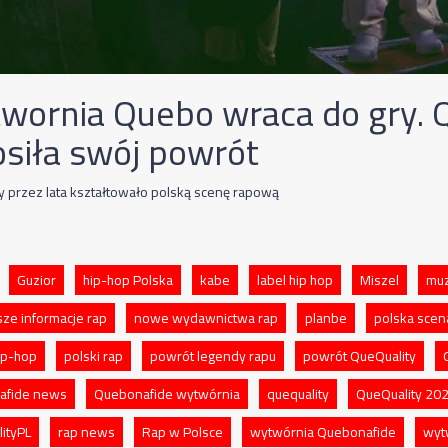
wornia Quebo wraca do gry. 
osiła swój powrót
y przez lata kształtowało polską scenę rapową
Guzior
hip-hop Polska
kabe
label hip hop
Miszel
muz
ze informacje rap
nowe wydawnictwa rap
planbe
polska sce
hip-hop
polski rap
powrót legendy rapu
powrót QueQuality
afide news
Quebonafide wytwórnia
quequality
QueQuality 20
ityPL
rap news
Rap w Polsce
wytwórnia Quebonafide
wyt